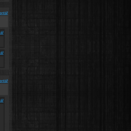
entář
ář
ář
entář
ář