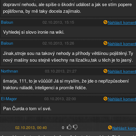
dopravní nehodu, ale spíše o škodní událost a jak se stím popere
pojišťovna, by mě taky docela zajímalo.
Baloun
02.10.2013, 15:15
Nahlásit koment
Vyhledej si slovo ironie na wiki.
Baloun
02.10.2013, 15:26
Nahlásit koment
Jinak,stroje sou na takový nehody a příhody většinou pojištěný.Ty
nový mašiny sou stejně všechny na lízačku,tak u těch je to jasný.
Northman
03.10.2013, 21:27
Nahlásit koment
šmarja, 111, to je vůůůůl! Já si myslím, že jde o nepřizpůsobení
traktoru náladě, inteligenci a promile řidiče.
El-Magor
03.10.2013, 22:00
Nahlásit koment
Pan Čurda o tom ví své.
02.10.2013, 00:40
0
Nahlásit kom