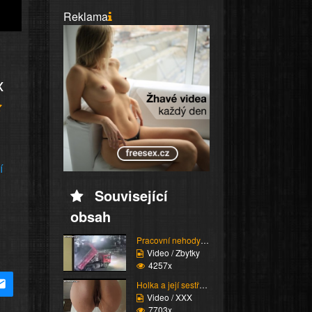
Reklama
x
í
Související
obsah
Pracovní nehody (Kompi...
Video / Zbytky
4257x
Holka a její sestřih c...
Video / XXX
7703x