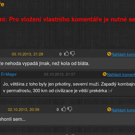
ře
í: Pro vložení vlastního komentáře je nutné s
03.10.2013, 21:28
0
Nahlásit kom
že nehoda vypadá jinak, než kola od bláta.
El-Magor
03.10.2013, 21:57
Nahlásit koment
Jo, většina z toho byly jen prkotiny, severní muži. Zapadlý kombajn
v permafrostu, 300 km od civilizace je větší prekérka :-/
02.10.2013, 20:39
0
Nahlásit kom
ohonil sem...