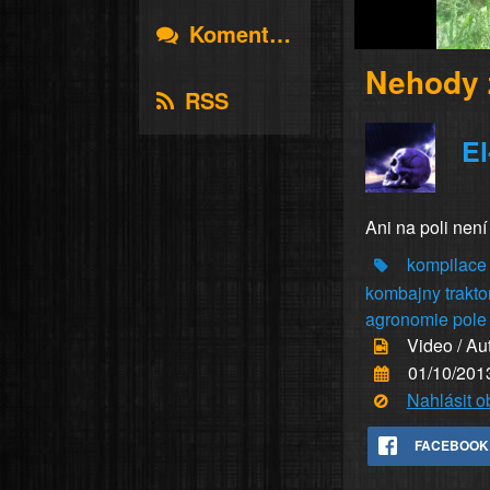
Komentáře
Nehody 
RSS
E
Ani na poli nen
kompilace
kombajny
trakto
agronomie
pole
Video / Au
01/10/201
Nahlásit 
FACEBOOK