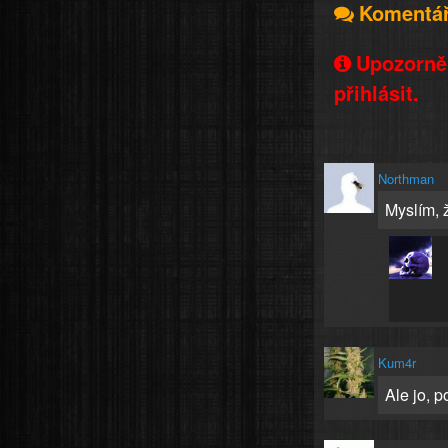
Komentá
Upozorněn
přihlásit.
Northman
Myslím, 
Kum4r
Ale jo, p