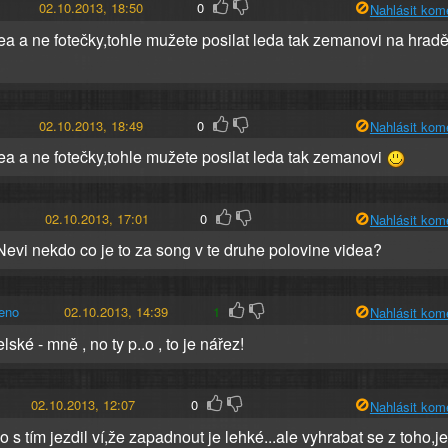
02.10.2013, 18:50
0
Nahlásit kom
dea a ne fotečky,tohle mužete posilat leda tak zemanovi na hrad
02.10.2013, 18:49
0
Nahlásit kom
dea a ne fotečky,tohle mužete posilat leda tak zemanovi
02.10.2013, 17:01
0
Nahlásit kom
Nevi nekdo co je to za song v te druhe polovine videa?
eno
02.10.2013, 14:39
1
Nahlásit kom
ké - mně , no ty p..o , to je nářez!
02.10.2013, 12:07
0
Nahlásit kom
 s tím jezdil ví,že zapadnout je lehké...ale vyhrabat se z toho,je