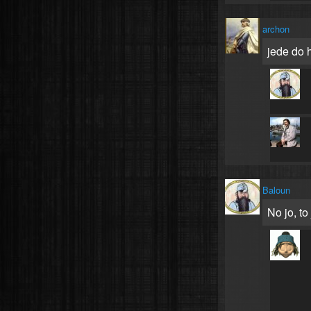
archon
jede do h
Baloun
No jo, t