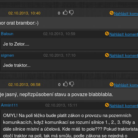
02.10.2013, 10:40
0
Nahlásit kom
or orat brambor:-)
Baloun
02.10.2013, 10:59
Nahlásit koment
Je to Zetor....
sigmen
02.10.2013, 17:10
Nahlásit koment
Jede traktor...
02.10.2013, 06:58
0
Nahlásit kom
o je jasný, nepřizpůsobení stavu a povaze blabblabla.
Armin111
02.10.2013, 15:11
Nahlásit koment
OMYL! Na poli těžko bude platit zákon o provozu na pozemních
komunikacích, když komunikací se rozumí silnice 1., 2., 3. třídy a
dále silnice místní a účelová. Kde máš to pole??? Pokud traktorista
otočí traktor na poli, tak má smůlu, podle zákona se nejedná o