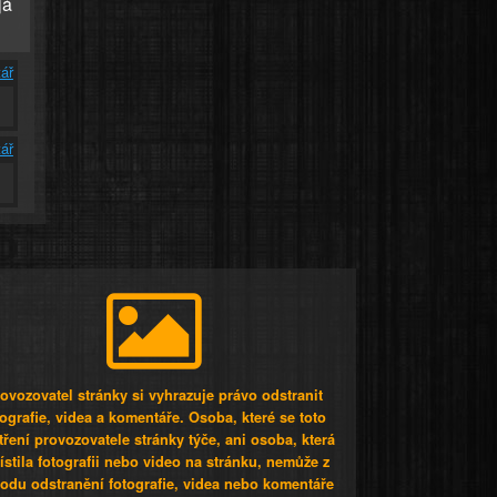
já
ář
ář
ovozovatel stránky si vyhrazuje právo odstranit
tografie, videa a komentáře. Osoba, které se toto
tření provozovatele stránky týče, ani osoba, která
stila fotografii nebo video na stránku, nemůže z
odu odstranění fotografie, videa nebo komentáře