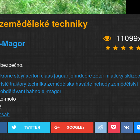
zemědělské techniky
11099
l-Magor
í bezpečno.
krone
steyr
xerion
claas
jaguar
johndeere
zetor
mlátičky
sklízec
risté
traktory
technika
zemědělská
havárie
nehody
zemědělství
obdělávání
bahno
el-magor
to-moto
3
obsah
TWITTER
GOOGLE+