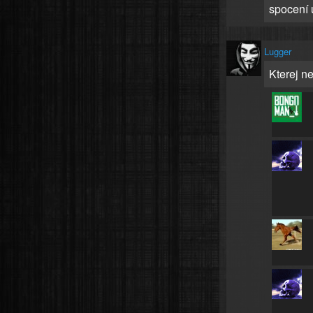
spocení u
Lugger
Kterej n