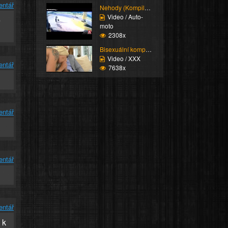
entář
Nehody (Kompilace)
Video / Auto-
ě
moto
2308x
Bisexuální kompilace
Video / XXX
entář
7638x
entář
entář
entář
 k