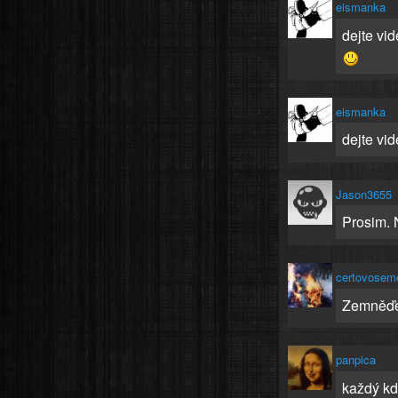
eismanka
dejte vi
eismanka
dejte vi
Jason3655
Prosim. 
certovosem
Zemněďels
panpica
každý kdo