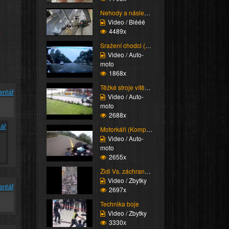
Nehody a následky (Bes...
Video / Blééé
e
4489x
Sražení chodci (Super ...
Video / Auto-
moto
1868x
Těžké stroje vítězí (K...
entář
Video / Auto-
moto
2688x
ář
Motorkáři (Kompilace)
Video / Auto-
moto
2655x
Židi Vs. záchranáři (K...
Video / Zbytky
entář
2697x
Technika boje
Video / Zbytky
3330x