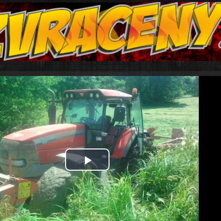
Play
Video