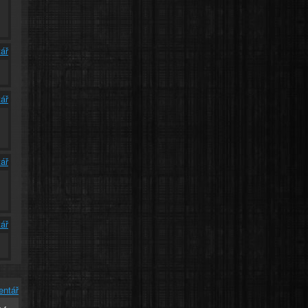
ář
ář
ář
ář
entář