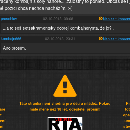
rácený kombajn s koly nahoře.....žalostný to pohled. Občas se i 
é pozici chca nechca nacházím. :-(
prasohlav
02.10.2013, 09:08
Nahlásit koment
...a to seš setsakramentsky dobrej kombajnerysta, že jo?..
kombajn666
02.10.2013, 23:31
Nahlásit koment
Ano prosím.
y
Táto stránka není vhodná pro děti a mládež. Pokud
Pr
áře
máte méně než 18 let, odejděte, prosím!
fo
t.
opa
šení
umí
ní
dův