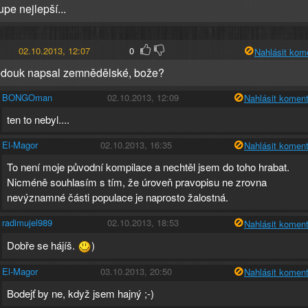
pe nejlepší...
02.10.2013, 12:07
0
Nahlásit kom
edouk napsal zemnědělské, bože?
BONGOman
02.10.2013, 12:09
Nahlásit koment
ten to nebyl....
El-Magor
02.10.2013, 16:35
Nahlásit koment
To není moje původní kompilace a nechtěl jsem do toho hrabat.
Nicméně souhlasím s tím, že úroveň pravopisu ne zrovna
nevýznamné části populace je naprosto žalostná.
radimujel989
02.10.2013, 18:53
Nahlásit koment
Dobře se hájíš.
)
El-Magor
03.10.2013, 20:50
Nahlásit koment
Bodejť by ne, když jsem hajný ;-)