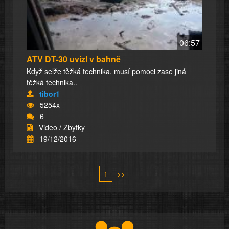
06:57
ATV DT-30 uvízl v bahně
Když selže těžká technika, musí pomoci zase jiná
těžká technika..
tibor1
5254x
6
Video / Zbytky
19/12/2016
1
>>