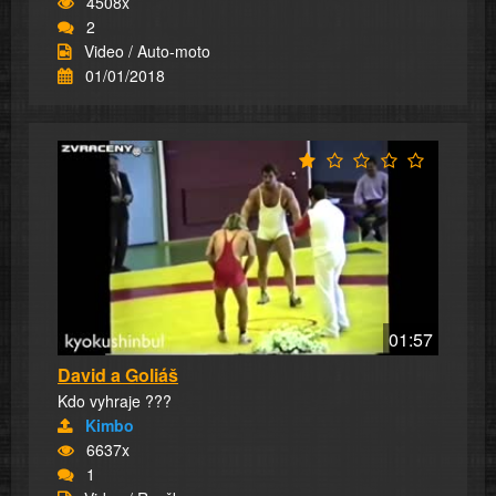
4508x
2
Video / Auto-moto
01/01/2018
01:57
David a Goliáš
Kdo vyhraje ???
Kimbo
6637x
1