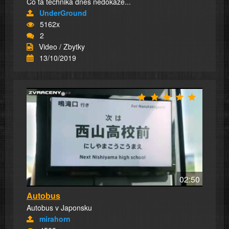
Co ta technika dnes nedokáže...
UnderGround
5162x
2
Video / Zbytky
13/10/2019
02:50
Autobus
Autobus v Japonsku
mirahorn