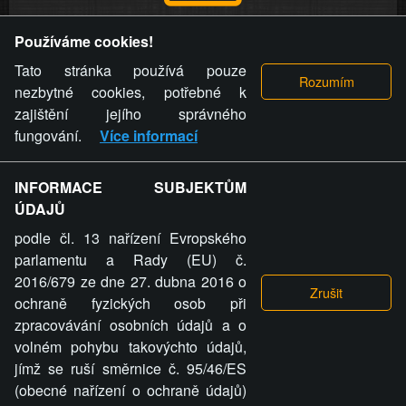
Provozovatel stránky si vyhrazuje právo odstranit fotografie,
Používáme cookies!
videa a komentáře. Osoba, které se toto opatření provozovatele
stránky týče, ani osoba, která umístila fotografii nebo video na
Tato stránka používá pouze
stránku, nemůže z důvodu odstranění fotografie, videa nebo
nezbytné cookies, potřebné k
komentáře pro výše uvedenou okolnost uplatnit vůči
zajištění jejího správného
provozovateli stránky žádný nárok na náhradu škody nebo
fungování.
Více informací
nemajetkové újmy.
INFORMACE SUBJEKTŮM
ZVRÁCENÝ.CZ - Svět není zvrácenej. To jen
ÚDAJŮ
ty lidi...
podle čl. 13 nařízení Evropského
parlamentu a Rady (EU) č.
2016/679 ze dne 27. dubna 2016 o
ochraně fyzických osob při
zpracovávání osobních údajů a o
ZVRÁCENÝ.CZ
volném pohybu takovýchto údajů,
jímž se ruší směrnice č. 95/46/ES
PRAVIDLA A PODMÍNKY
GDPR
COOKIES
(obecné nařízení o ochraně údajů)