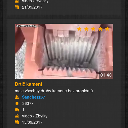
Video / Rvačky
21/09/2017
01:43
Drtič kamení
mele všechny druhy kamene bez problémů
Sanchezz67
3637x
1
Video / Zbytky
15/09/2017