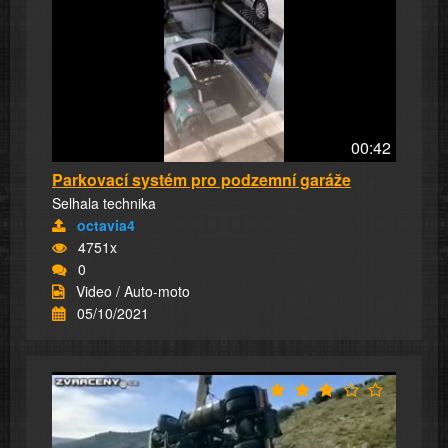
00:42
Parkovací systém pro podzemní garáže
Selhala technika
octavia4
4751x
0
Video / Auto-moto
05/10/2021