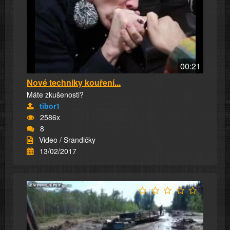
00:21
Nové techniky kouření...
Máte zkušenosti?
tibor1
2586x
8
Video / Srandičky
13/02/2017