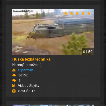
01:59
Ruská těžká technika
Neznají nemožné :)
Siperman
3615x
4
Video / Zbytky
27/03/2017