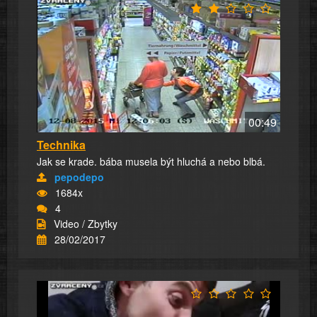
00:49
Technika
Jak se krade. bába musela být hluchá a nebo blbá.
pepodepo
1684x
4
Video / Zbytky
28/02/2017