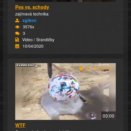
Pes vs. schody
zajímavá technika
xgibon
3576x
3
Video / Srandičky
10/04/2020
03:00
WTF