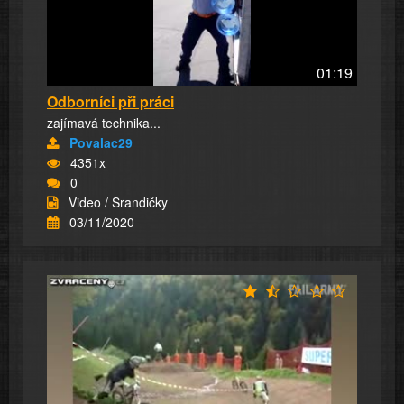
01:19
Odborníci při práci
zajímavá technika...
Povalac29
4351x
0
Video / Srandičky
03/11/2020