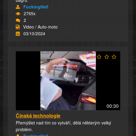
bagru.
FuckingHell
2765x
2
Video / Auto-moto
03/10/2024
00:30
Čínská technologie
Přemýšlet nad tím co vytváří, dělá některým velký
problém.
FuckingHell