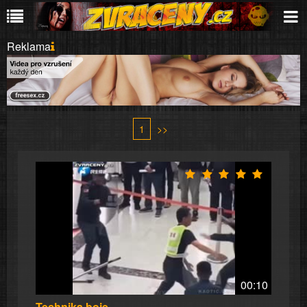
Reklama
1
>>
00:10
Technika boje