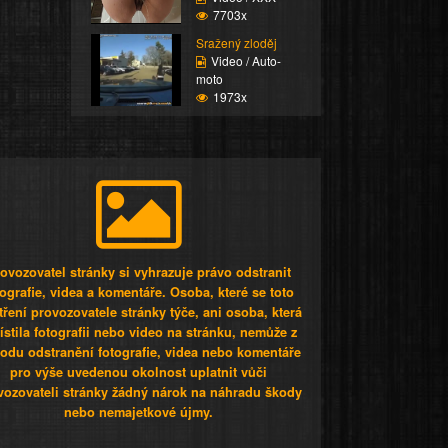
7703x
Sražený zloděj
Video / Auto-
moto
1973x
ovozovatel stránky si vyhrazuje právo odstranit
tografie, videa a komentáře. Osoba, které se toto
tření provozovatele stránky týče, ani osoba, která
stila fotografii nebo video na stránku, nemůže z
odu odstranění fotografie, videa nebo komentáře
pro výše uvedenou okolnost uplatnit vůči
vozovateli stránky žádný nárok na náhradu škody
nebo nemajetkové újmy.