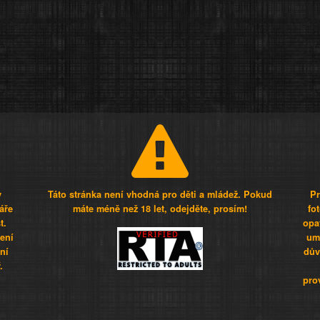
y
Táto stránka není vhodná pro děti a mládež. Pokud
Pr
áře
máte méně než 18 let, odejděte, prosím!
fo
t.
opa
šení
umí
ní
dův
.
pro