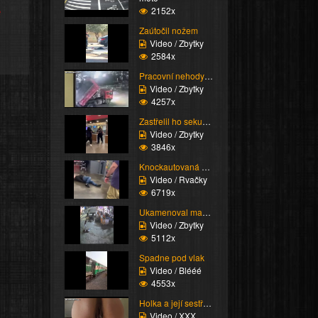
e
2152x
Zaútočil nožem
Video / Zbytky
2584x
Pracovní nehody (Kompi...
Video / Zbytky
4257x
Zastřelil ho sekuriťák
Video / Zbytky
3846x
Knockautovaná čúza
Video / Rvačky
6719x
Ukamenoval manželku
Video / Zbytky
5112x
Spadne pod vlak
Video / Blééé
4553x
Holka a její sestřih c...
Video / XXX