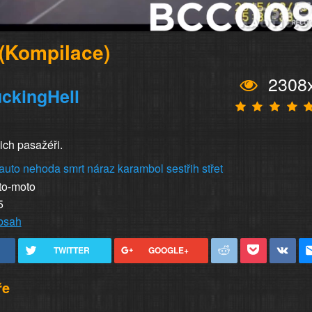
(Kompilace)
2308
ckingHell
ich pasažéři.
auto
nehoda
smrt
náraz
karambol
sestřih
střet
to-moto
5
obsah
TWITTER
GOOGLE+
ře