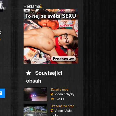
Reklama
x
Související
obsah
Zbraň v ruce
Video / Zbytky
1361x
Sražené na přechodu
Video / Auto-
moto