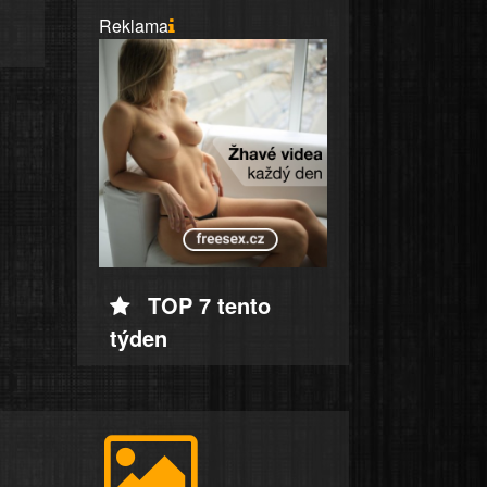
Reklama
TOP 7 tento
týden