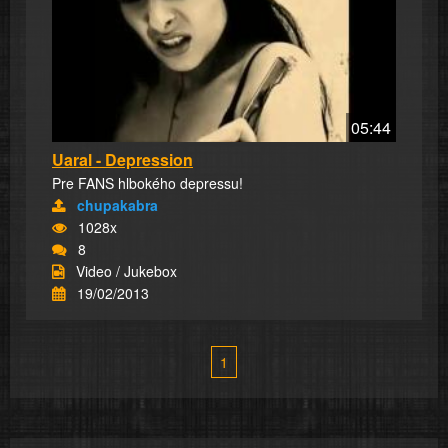
05:44
Uaral - Depression
Pre FANS hlbokého depressu!
chupakabra
1028x
8
Video / Jukebox
19/02/2013
1