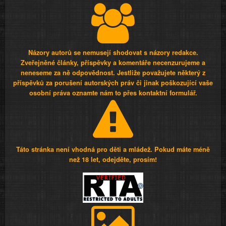
Názory autorů se nemusejí shodovat s názory redakce.
Zveřejněné články, příspěvky a komentáře necenzurujeme a
neneseme za ně odpovědnost. Jestliže považujete některý z
příspěvků za porušení autorských práv či jinak poškozující vaše
osobní práva oznamte nám to přes kontaktní formulář.
Táto stránka není vhodná pro děti a mládež. Pokud máte méně
než 18 let, odejděte, prosím!