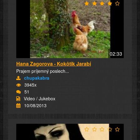
02:33
Hana Zagorova - Kokôtik Jarabí
Prajem príjemný poslech...
chupakabra
3945x
51
Video / Jukebox
10/08/2013