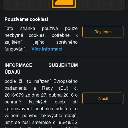
Provozovatel stránky si vyhrazuje právo odstranit fotografie,
Používáme cookies!
videa a komentáře. Osoba, které se toto opatření provozovatele
stránky týče, ani osoba, která umístila fotografii nebo video na
Tato stránka používá pouze
stránku, nemůže z důvodu odstranění fotografie, videa nebo
nezbytné cookies, potřebné k
komentáře pro výše uvedenou okolnost uplatnit vůči
zajištění jejího správného
provozovateli stránky žádný nárok na náhradu škody nebo
fungování.
Více informací
nemajetkové újmy.
INFORMACE SUBJEKTŮM
ZVRÁCENÝ.CZ - Svět není zvrácenej. To jen
ÚDAJŮ
ty lidi...
podle čl. 13 nařízení Evropského
parlamentu a Rady (EU) č.
2016/679 ze dne 27. dubna 2016 o
ochraně fyzických osob při
zpracovávání osobních údajů a o
ZVRÁCENÝ.CZ
volném pohybu takovýchto údajů,
jímž se ruší směrnice č. 95/46/ES
PRAVIDLA A PODMÍNKY
GDPR
COOKIES