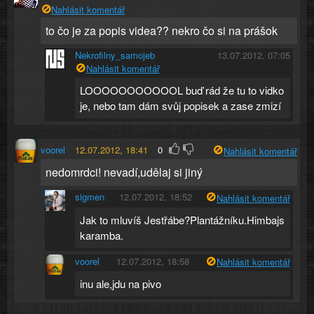
Nahlásit komentář
to čo je za popis videa?? nekro čo si na prášok
Nekrofilny_samojeb
13.07.2012, 07:05
Nahlásit komentář
LOOOOOOOOOOOL buď rád že tu to vidko
je, nebo tam dám svůj popisek a zase zmizí
voorel
12.07.2012, 18:41
0
Nahlásit komentář
nedomrdci! nevadí,udělaj si jiný
sigmen
12.07.2012, 18:52
Nahlásit komentář
Jak to mluvíš Jestřábe?Plantážníku.Himbajs
karamba.
voorel
12.07.2012, 18:58
Nahlásit komentář
inu ale,jdu na pivo