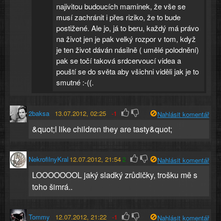
najivitou budoucích maminek, že vše se
musí zachránit i přes riziko, že to bude
postižené. Ale jo, já to beru, každý má právo
na život jen je pak velký rozpor v tom, když
je ten život dáván násilně ( umělé polodnění)
pak se točí taková srdcervoucí videa a
pouští se do světa aby všichni viděli jak je to
smutné :-((.
2baksa
13.07.2012, 02:25
-1
Nahlásit komentář
&quot;I like children they are tasty&quot;
NekrofilnyKral
12.07.2012, 21:54
2
Nahlásit komentář
LOOOOOOOL jaký sladký zrůdičky, trošku mě s
toho šimrá..
Tommy
12.07.2012, 21:22
-1
Nahlásit komentář