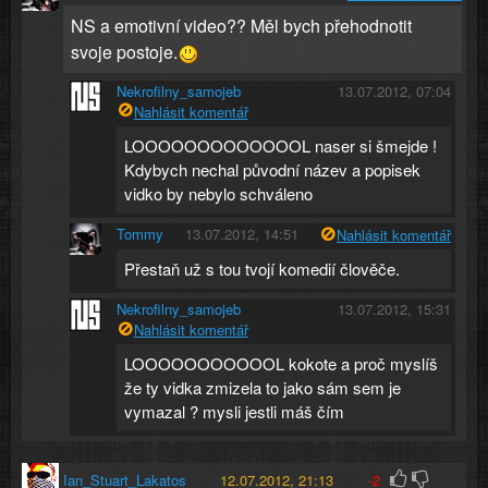
NS a emotivní video?? Měl bych přehodnotit
svoje postoje.
Nekrofilny_samojeb
13.07.2012, 07:04
Nahlásit komentář
LOOOOOOOOOOOOOL naser si šmejde !
Kdybych nechal původní název a popisek
vidko by nebylo schváleno
Tommy
13.07.2012, 14:51
Nahlásit komentář
Přestaň už s tou tvojí komedií člověče.
Nekrofilny_samojeb
13.07.2012, 15:31
Nahlásit komentář
LOOOOOOOOOOOL kokote a proč myslíš
že ty vidka zmizela to jako sám sem je
vymazal ? mysli jestli máš čím
Ian_Stuart_Lakatos
12.07.2012, 21:13
-2