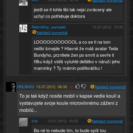
Nahlásit komentář
jestli se ti tohle libi tak nejsi zvrácený ale
uchyl co potřebuje doktora
Nekrofilny_samojeb
13.07.2012, 15:30
Nahlásit komentář
LOOOOOOOOOOOL a co se ti na tom
nelíbí šmejde ? Hlavně že máš avatar Teda
Bundyho, prznitele žen po smrti a sevře ti
řiťku když vidíš vytuhlé deťátko v náručí jeho
maminky ? Ty mámin pošťeváčku !
HNLW453
13.07.2012, 08:30
-2
Nahlásit komentář
To je tak když nosíte mobil v kapse vedle koulí a
vystavujete svoje koule microvlnnému zážení z
mobilů...
ivis
13.07.2012, 10:32
Nahlásit komentář
Ba né to nebude tím, to bude spíš tou