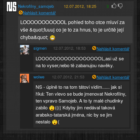
Nekrofilny_samojeb
12.07.2012, 18:25
3
Nahlásit komentář
LOOOOOOOOOOOL pohled toho otce mluví za
vše &quot;fuuuj co je to za hnus, to je určitě její
chyba&quot;
sigmen
12.07.2012, 18:53
Nahlásit komentář
LOOOOOOOOOOOOOOOOOL,asi už se
na to vyser,nebo tě zabanujou navěky.
wolwe
12.07.2012, 21:53
Nahlásit komentář
NS - úplně to na tom tátovi vidím...... jak si
říká: Ten vlevo se bude jmenovat Nekrofilny,
ten vpravo Samojeb. A to ty malé chudinky
zabilo
(((( Kdyby jim nedával taková
arabsko-tatarská jména, nic by se jim
nestalo
(