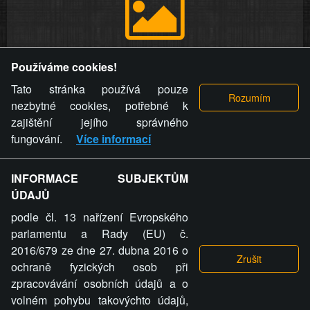
Provozovatel stránky si vyhrazuje právo odstranit fotografie,
Používáme cookies!
videa a komentáře. Osoba, které se toto opatření provozovatele
stránky týče, ani osoba, která umístila fotografii nebo video na
Tato stránka používá pouze
stránku, nemůže z důvodu odstranění fotografie, videa nebo
nezbytné cookies, potřebné k
komentáře pro výše uvedenou okolnost uplatnit vůči
zajištění jejího správného
provozovateli stránky žádný nárok na náhradu škody nebo
fungování.
Více informací
nemajetkové újmy.
INFORMACE SUBJEKTŮM
ZVRÁCENÝ.CZ - Svět není zvrácenej. To jen
ÚDAJŮ
ty lidi...
podle čl. 13 nařízení Evropského
parlamentu a Rady (EU) č.
2016/679 ze dne 27. dubna 2016 o
ochraně fyzických osob při
zpracovávání osobních údajů a o
ZVRÁCENÝ.CZ
volném pohybu takovýchto údajů,