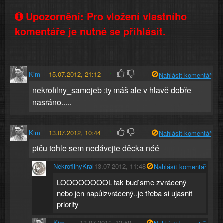
Upozornění: Pro vložení vlastního
komentáře je nutné se přihlásit.
Kim
15.07.2012, 21:12
1
Nahlásit komentář
nekrofilny_samojeb :ty máš ale v hlavě dobře
nasráno.....
Kim
13.07.2012, 10:44
1
Nahlásit komentář
piču tohle sem nedávejte děcka néé
NekrofilnyKral
13.07.2012, 11:48
Nahlásit komentář
LOOOOOOOOL tak buď sme zvrácený
nebo jen napůlzvrácený..je třeba si ujasnit
priority
Kim
13.07.2012, 12:59