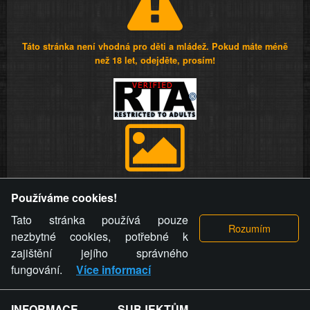
Táto stránka není vhodná pro děti a mládež. Pokud máte méně
než 18 let, odejděte, prosím!
Provozovatel stránky si vyhrazuje právo odstranit fotografie,
Používáme cookies!
videa a komentáře. Osoba, které se toto opatření provozovatele
stránky týče, ani osoba, která umístila fotografii nebo video na
Tato stránka používá pouze
stránku, nemůže z důvodu odstranění fotografie, videa nebo
nezbytné cookies, potřebné k
komentáře pro výše uvedenou okolnost uplatnit vůči
zajištění jejího správného
provozovateli stránky žádný nárok na náhradu škody nebo
fungování.
Více informací
nemajetkové újmy.
INFORMACE SUBJEKTŮM