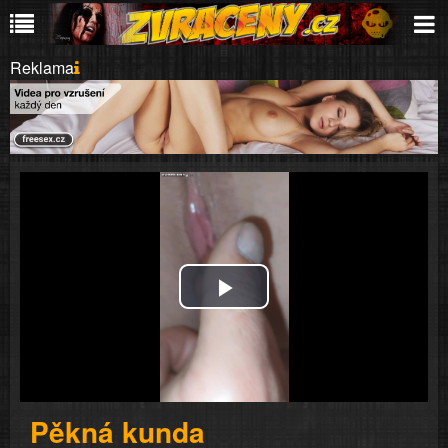
Reklama
Play
Video
Pěkná kunda