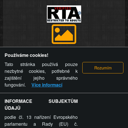
Provozovatel stránky si vyhrazuje právo odstranit fotografie,
Používáme cookies!
videa a komentáře. Osoba, které se toto opatření provozovatele
stránky týče, ani osoba, která umístila fotografii nebo video na
Tato stránka používá pouze
stránku, nemůže z důvodu odstranění fotografie, videa nebo
nezbytné cookies, potřebné k
komentáře pro výše uvedenou okolnost uplatnit vůči
zajištění jejího správného
provozovateli stránky žádný nárok na náhradu škody nebo
fungování.
Více informací
nemajetkové újmy.
INFORMACE SUBJEKTŮM
ZVRÁCENÝ.CZ - Svět není zvrácenej. To jen
ÚDAJŮ
ty lidi...
podle čl. 13 nařízení Evropského
parlamentu a Rady (EU) č.