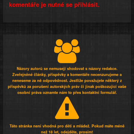
komentáře je nutné se přihlásit.
Názory autorů se nemusejí shodovat s názory redakce.
Zveřejněné články, příspěvky a komentáře necenzurujeme a
neneseme za ně odpovědnost. Jestliže považujete některý z
příspěvků za porušení autorských práv či jinak poškozující vaše
osobní práva oznamte nám to přes kontaktní formulář.
Táto stránka není vhodná pro děti a mládež. Pokud máte méně
než 18 let, odejděte, prosím!