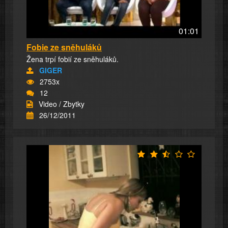
01:01
Fobie ze sněhuláků
Žena trpí fobií ze sněhuláků.
GIGER
2753x
12
Video / Zbytky
26/12/2011