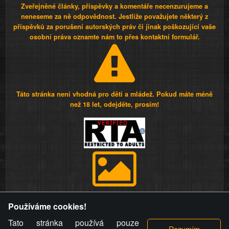
Zveřejněné články, příspěvky a komentáře necenzurujeme a
neneseme za ně odpovědnost. Jestliže považujete některý z
příspěvků za porušení autorských práv či jinak poškozující vaše
osobní práva oznamte nám to přes kontaktní formulář.
Táto stránka není vhodná pro děti a mládež. Pokud máte méně
než 18 let, odejděte, prosím!
Provozovatel stránky si vyhrazuje právo odstranit fotografie,
Používáme cookies!
videa a komentáře. Osoba, které se toto opatření provozovatele
stránky týče, ani osoba, která umístila fotografii nebo video na
Tato stránka používá pouze