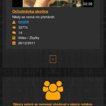
02:36
Ochutnávka skořice
Nikdy se nemá nic přehánět.
GIGER
3277x
14
Video / Zbytky
26/12/2011
1
Názory autorů se nemusejí shodovat s názory redakce.