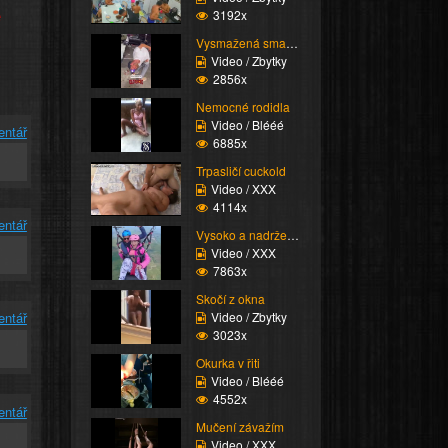
e
3192x
Vysmažená smažka
Video / Zbytky
2856x
Nemocné rodidla
Video / Blééé
entář
6885x
Trpasličí cuckold
Video / XXX
4114x
entář
Vysoko a nadržená
Video / XXX
7863x
Skočí z okna
Video / Zbytky
entář
3023x
Okurka v řiti
Video / Blééé
4552x
entář
Mučení závažím
Video / XXX