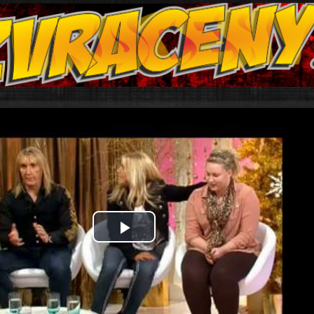
Play
Video