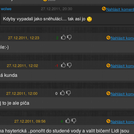
wolwe
27.12.2011, 20:30
Nahlásit koment
Kdyby vypadali jako sněhuláci.... tak asi jo
27.12.2011, 12:23
2
Nahlásit kom
le:-)
27.12.2011, 12:02
-1
Nahlásit kom
á kunda
27.12.2011, 12:00
0
Nahlásit kom
to je ale piča
27.12.2011, 09:56
4
Nahlásit kom
a hsyterická ..ponořit do studené vody a valit bičem! Lidi jsou