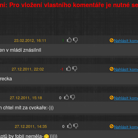
í: Pro vložení vlastního komentáře je nutné s
23.02.2012, 16:11
1
Nahlásit kom
den v mládí znásilnil
27.12.2011, 22:02
-1
Nahlásit kom
recka
27.12.2011, 15:18
0
Nahlásit kom
 chtel mít za cvokaře:-)))
27.12.2011, 14:35
0
Nahlásit kom
kotů by fobii neměla-
)))))