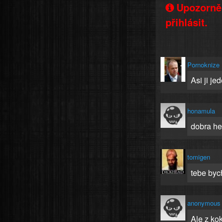
Upozorněn
přihlásit.
Pornoknize
Asi ji je
honamula
dobra he
tomigen
tebe bych
anonymous
Ale z ko