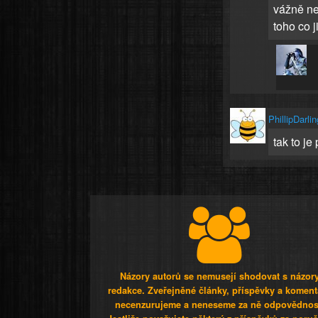
vážně nej
toho co 
PhillipDarlin
tak to j
Názory autorů se nemusejí shodovat s názor
redakce. Zveřejněné články, příspěvky a koment
necenzurujeme a neneseme za ně odpovědnos