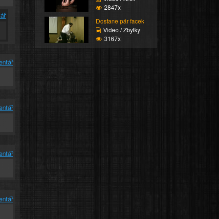
2847x
ář
Dostane pár facek
Video / Zbytky
3167x
entář
entář
entář
entář