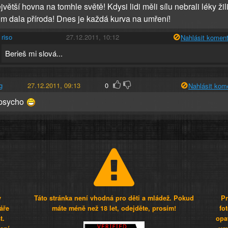
větší hovna na tomhle světě! Kdysi lidi měli sílu nebrali léky žili
jim dala příroda! Dnes je každá kurva na umření!
riso
27.12.2011, 10:12
Nahlásit koment
Berieš mi slová...
g
27.12.2011, 09:13
0
Nahlásit kom
e psycho
y
Táto stránka není vhodná pro děti a mládež. Pokud
Pr
áře
máte méně než 18 let, odejděte, prosím!
fo
t.
opa