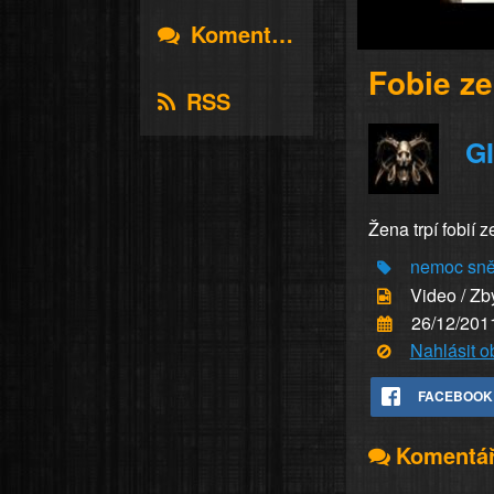
Komentáře
Fobie z
RSS
G
Žena trpí fobií 
nemoc
sně
Video / Zb
26/12/201
Nahlásit 
FACEBOOK
Komentá