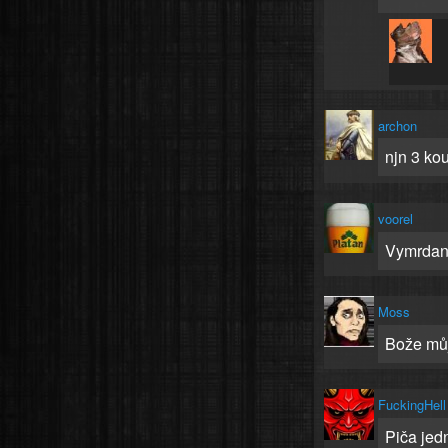
archon
njn 3 kou
voorel
Vymrdan
Moss
Bože můj 
FuckingHell
Piča jedn