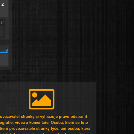
 z
ář
entář
ovozovatel stránky si vyhrazuje právo odstranit
tografie, videa a komentáře. Osoba, které se toto
tření provozovatele stránky týče, ani osoba, která