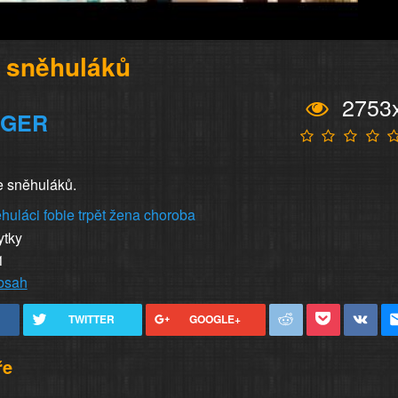
e sněhuláků
2753
IGER
ze sněhuláků.
huláci
fobie
trpět
žena
choroba
ytky
1
obsah
TWITTER
GOOGLE+
ře