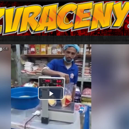
Play
Video