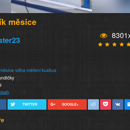
ík měsíce
8301
ster23
 měsíce
váha
měření
kuskus
andičky
9
obsah
TWITTER
GOOGLE+
ře