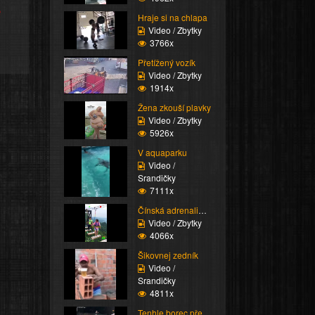
e
Hraje si na chlapa
Video / Zbytky
3766x
Přetížený vozík
Video / Zbytky
1914x
Žena zkouší plavky
Video / Zbytky
5926x
V aquaparku
Video /
Srandičky
7111x
Čínská adrenalinová at...
Video / Zbytky
4066x
Šikovnej zedník
Video /
Srandičky
4811x
Tenhle borec předvedl ...