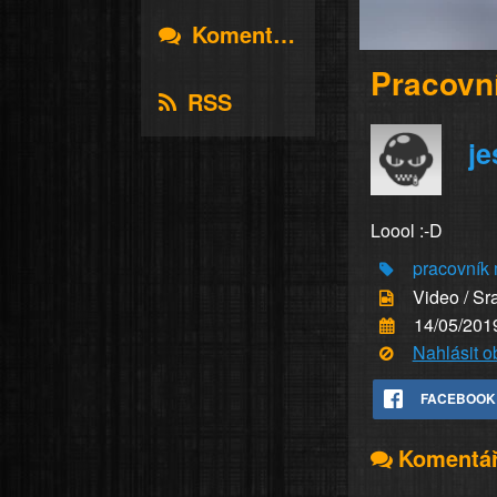
Komentáře
Pracovn
RSS
je
Loool :-D
pracovník
Video / Sr
14/05/201
Nahlásit 
FACEBOOK
Komentá