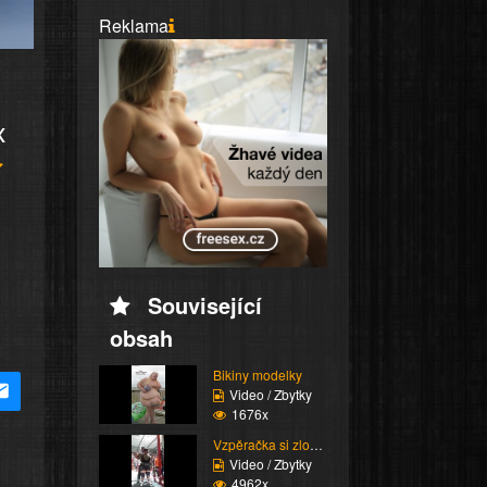
Reklama
x
Související
obsah
Bikiny modelky
Video / Zbytky
1676x
Vzpěračka si zlomí vaz
Video / Zbytky
4962x