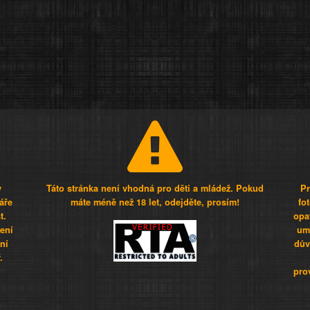
y
Táto stránka není vhodná pro děti a mládež. Pokud
Pr
áře
máte méně než 18 let, odejděte, prosím!
fo
t.
opa
šení
umí
ní
dův
.
pro