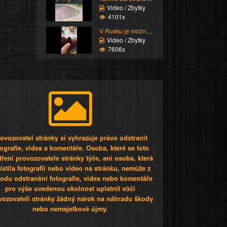
Video / Zbytky
4101x
V Rusku je možné vážně...
Video / Zbytky
7606x
ovozovatel stránky si vyhrazuje právo odstranit
tografie, videa a komentáře. Osoba, které se toto
tření provozovatele stránky týče, ani osoba, která
stila fotografii nebo video na stránku, nemůže z
odu odstranění fotografie, videa nebo komentáře
pro výše uvedenou okolnost uplatnit vůči
vozovateli stránky žádný nárok na náhradu škody
nebo nemajetkové újmy.