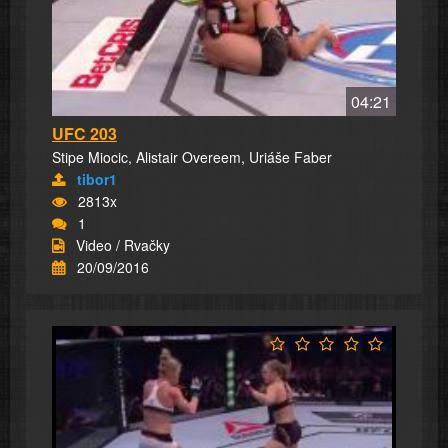
04:21
UFC 203
Stipe Miocic, Alistair Overeem, Uriáše Faber
tibor1
2813x
1
Video / Rvačky
20/09/2016