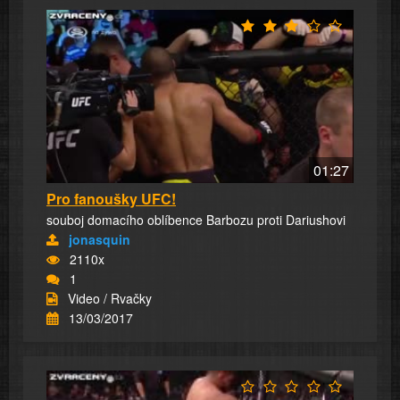
01:27
Pro fanoušky UFC!
souboj domacího oblíbence Barbozu proti Dariushovi
jonasquin
2110x
1
Video / Rvačky
13/03/2017