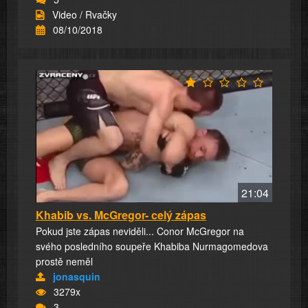
Video / Rvačky
08/10/2018
21:04
Khabib vs. McGregor- celý zápas
Pokud jste zápas neviděli... Conor McGregor na
svého posledního soupeře Khabiba Nurmagomedova
prostě neměl
jonasquin
3279x
3