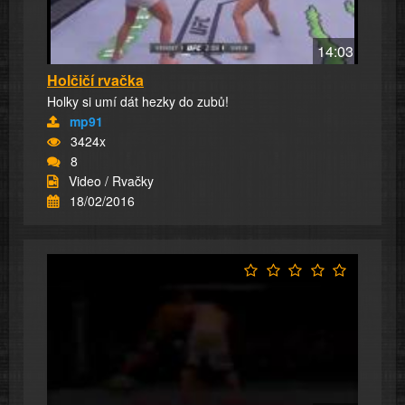
14:03
Holčičí rvačka
Holky si umí dát hezky do zubů!
mp91
3424x
8
Video / Rvačky
18/02/2016