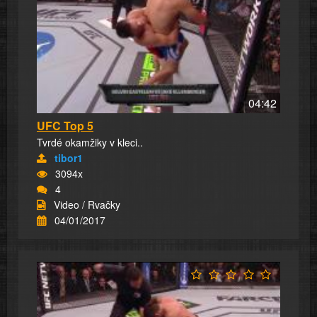
04:42
UFC Top 5
Tvrdé okamžiky v kleci..
tibor1
3094x
4
Video / Rvačky
04/01/2017