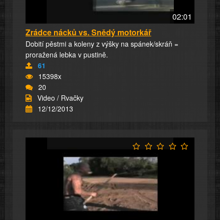
02:01
Zrádce nácků vs. Snědý motorkář
Dobití pěstmi a koleny z výšky na spánek/skráň =
proražená lebka v pustině.
61
15398x
20
Video / Rvačky
12/12/2013