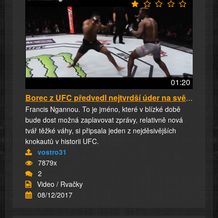
01:20
Borec z UFC předvedl nejtvrdší úder na světě!
Francis Ngannou. To je jméno, které v blízké době
bude dost možná zaplavovat zprávy, relativně nová
tvář těžké váhy, si připsala jeden z nejděsivějších
knokautů v historii UFC.
vostro31
7879x
2
Video / Rvačky
08/12/2017