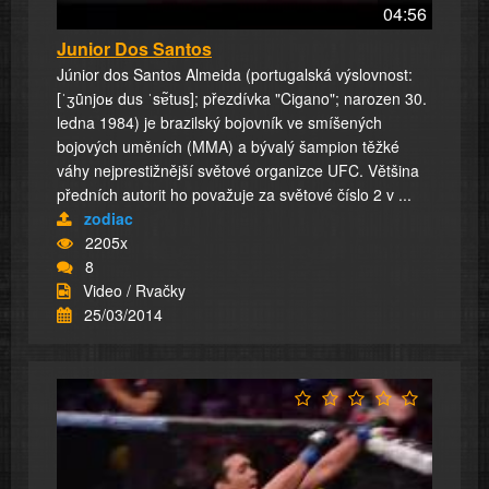
04:56
Junior Dos Santos
Júnior dos Santos Almeida (portugalská výslovnost:
[ˈʒũnjoʁ dus ˈsɐ̃tus]; přezdívka "Cigano"; narozen 30.
ledna 1984) je brazilský bojovník ve smíšených
bojových uměních (MMA) a bývalý šampion těžké
váhy nejprestižnější světové organizce UFC. Většina
předních autorit ho považuje za světové číslo 2 v ...
zodiac
2205x
8
Video / Rvačky
25/03/2014