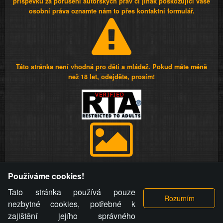
příspěvků za porušení autorských práv či jinak poškozující vaše
osobní práva oznamte nám to přes kontaktní formulář.
Táto stránka není vhodná pro děti a mládež. Pokud máte méně
než 18 let, odejděte, prosím!
Provozovatel stránky si vyhrazuje právo odstranit fotografie,
Používáme cookies!
videa a komentáře. Osoba, které se toto opatření provozovatele
stránky týče, ani osoba, která umístila fotografii nebo video na
Tato stránka používá pouze
stránku, nemůže z důvodu odstranění fotografie, videa nebo
nezbytné cookies, potřebné k
komentáře pro výše uvedenou okolnost uplatnit vůči
zajištění jejího správného
provozovateli stránky žádný nárok na náhradu škody nebo