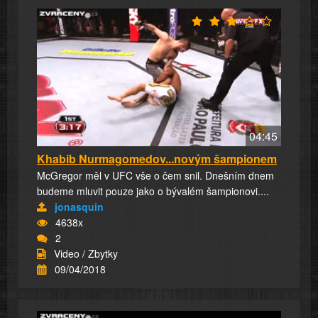
04:45
Khabib Nurmagomedov...novým šampionem
McGregor měl v UFC vše o čem snil. Dnešním dnem
budeme mluvit pouze jako o bývalém šampionovi....
jonasquin
4638x
2
Video / Zbytky
09/04/2018