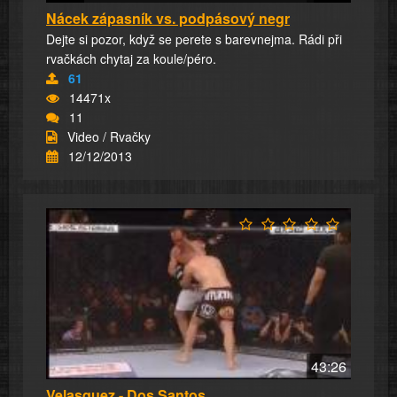
Nácek zápasník vs. podpásový negr
Dejte si pozor, když se perete s barevnejma. Rádi při
rvačkách chytaj za koule/péro.
61
14471x
11
Video / Rvačky
12/12/2013
43:26
Velasquez - Dos Santos