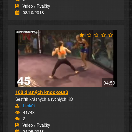
Video / Rvačky
08/10/2018
04:59
100 drsných knockoutů
Sestřih krásných a rychlých KO
Lick01
4174x
2
Video / Rvačky
24/05/2018