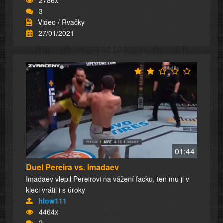
3
Video / Rvačky
27/01/2021
01:44
Duel Pereira vs. Imadaev
Imadaev vlepil Pereirovi na vážení facku, ten mu ji v
kleci vrátil i s úroky
hlow111
4464x
2