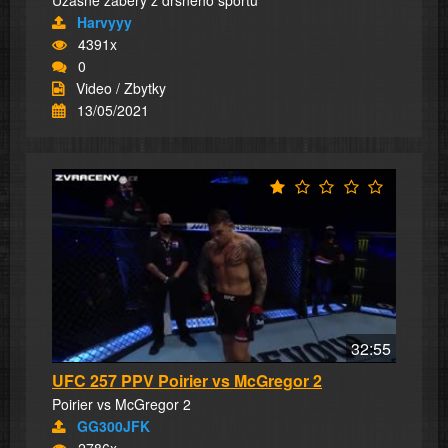
Úžasné záběry z drsného sportu
Harvyyy
4391x
0
Video / Zbytky
13/05/2021
32:55
UFC 257 PPV Poirier vs McGregor 2
Poirier vs McGregor 2
GG300JFK
2786x