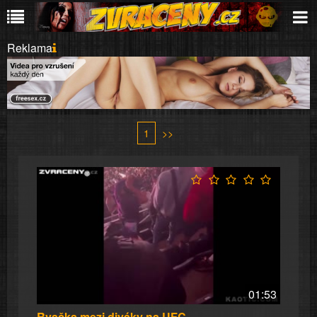
Reklama
1
>>
01:53
Rvačka mezi diváky na UFC