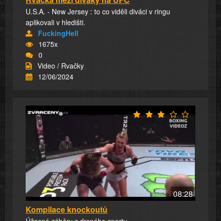
U.S.A. - New Jersey : to co viděli diváci v ringu
aplikovali v hledišti.
FuckingHell
1675x
0
Video / Rvačky
12/06/2024
08:28
Kompilace knockoutů