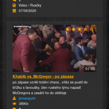
Video / Rvačky
07/09/2020
01:00
Khabib vs. McGregor - po zápase
po zápase vznikl totální chaos...vítěz se pustil do
křížku s fanoušky, člen ruského týmu napadl
McGregora a zasáhl ho do obličeje
jonasquin
3890x
5