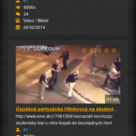
61
6906x
24
Video / Blééé
26/02/2014
01:48
Úspěšná partyzánka Hlinkovců na studentskej p...
http://www.sme.sk/c/7081559/neonacisti-terorizuju-
studentsky-bar-v-nitre-kopali-do-bezvladnych.html
61