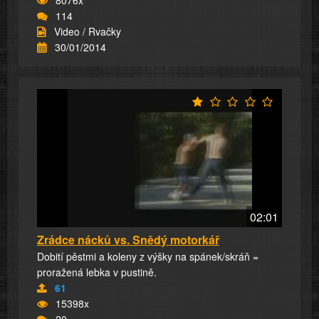
8076x
114
Video / Rvačky
30/01/2014
02:01
Zrádce nácků vs. Snědý motorkář
Dobití pěstmi a koleny z výšky na spánek/skráň =
proražená lebka v pustině.
61
15398x
20