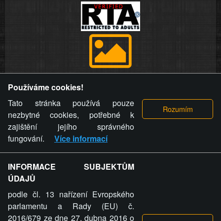
Provozovatel stránky si vyhrazuje právo odstranit fotografie,
Používáme cookies!
videa a komentáře. Osoba, které se toto opatření provozovatele
stránky týče, ani osoba, která umístila fotografii nebo video na
Tato stránka používá pouze
stránku, nemůže z důvodu odstranění fotografie, videa nebo
nezbytné cookies, potřebné k
komentáře pro výše uvedenou okolnost uplatnit vůči
zajištění jejího správného
provozovateli stránky žádný nárok na náhradu škody nebo
fungování.
Více informací
nemajetkové újmy.
INFORMACE SUBJEKTŮM
ZVRÁCENÝ.CZ - Svět není zvrácenej. To jen
ÚDAJŮ
ty lidi...
podle čl. 13 nařízení Evropského
parlamentu a Rady (EU) č.
2016/679 ze dne 27. dubna 2016 o