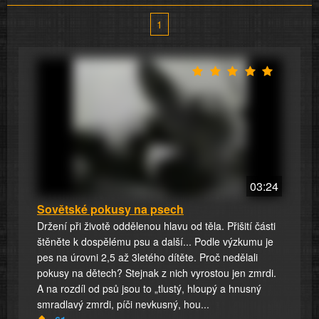
1
03:24
Sovětské pokusy na psech
Držení při životě oddělenou hlavu od těla. Přišití části
štěněte k dospělému psu a další... Podle výzkumu je
pes na úrovni 2,5 až 3letého dítěte. Proč nedělali
pokusy na dětech? Stejnak z nich vyrostou jen zmrdi.
A na rozdíl od psů jsou to „tlustý, hloupý a hnusný
smradlavý zmrdi, píči nevkusný, hou...