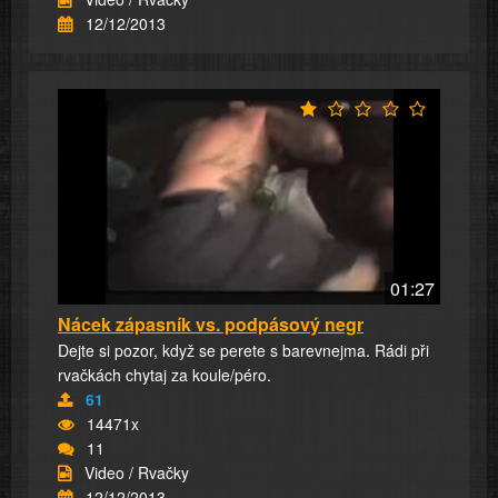
12/12/2013
01:27
Nácek zápasník vs. podpásový negr
Dejte si pozor, když se perete s barevnejma. Rádi při
rvačkách chytaj za koule/péro.
61
14471x
11
Video / Rvačky
12/12/2013