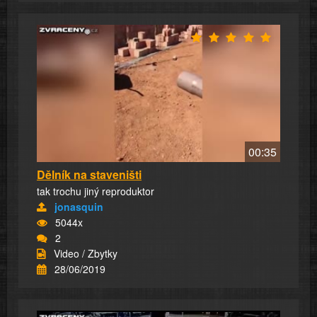
00:35
Dělník na staveništi
tak trochu jiný reproduktor
jonasquin
5044x
2
Video / Zbytky
28/06/2019