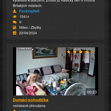
vydělává krádežemi, prostě již klasický den v mnoha
Britských městech.
FuckingHell
1541x
0
Video / Zbytky
22/04/2024
00:23
Domácí pohodička
nečekaně přerušena
xgibon