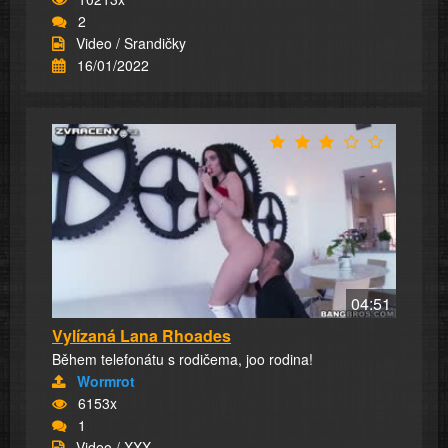
2
Video / Srandičky
16/01/2022
04:51
Vylízaná Lana Rhoades
Během telefonátu s rodičema, joo rodina!
Wormrot
6153x
1
Video / XXX