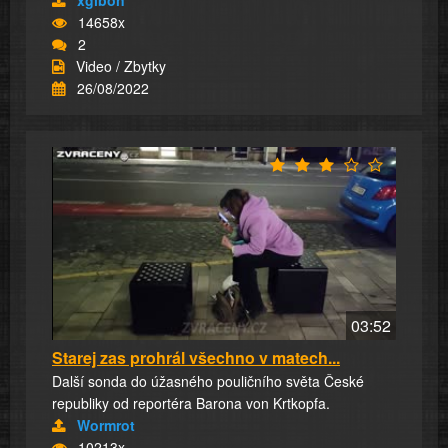
14658x
2
Video / Zbytky
26/08/2022
03:52
Starej zas prohrál všechno v matech...
Další sonda do úžasného pouličního světa České
republiky od reportéra Barona von Krtkopfa.
Wormrot
10213x