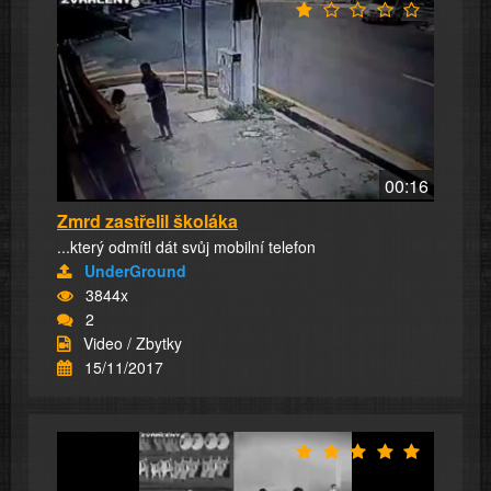
00:16
Zmrd zastřelil školáka
...který odmítl dát svůj mobilní telefon
UnderGround
3844x
2
Video / Zbytky
15/11/2017