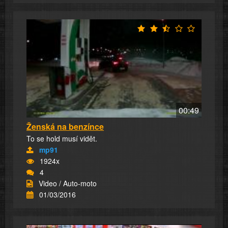
00:49
Ženská na benzínce
To se hold musí vidět.
mp91
1924x
4
Video / Auto-moto
01/03/2016