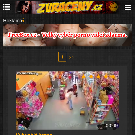
Reklama
1
>>
00:09
Vybuchlá kapsa