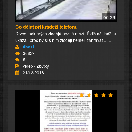
00:29
Co dělat při krádeži telefonu
Drzost některých zlodějů nezná mezí. Řidič náklaďáku
ukázal, proč by si s nim zloději neměli zahrávat ......
tibor1
3683x
5
Video / Zbytky
21/12/2016