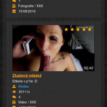
1
Fotografie / XXX
15/08/2016
02:42
Zkažená mládež
Etiketa v p*če :D
Kimbo
30111x
4
Video / XXX