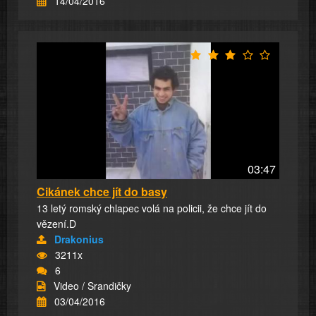
14/04/2016
03:47
Cikánek chce jít do basy
13 letý romský chlapec volá na policii, že chce jít do
vězení.D
Drakonius
3211x
6
Video / Srandičky
03/04/2016