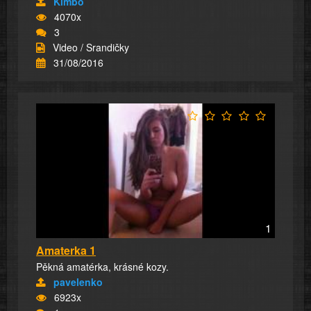
Kimbo
4070x
3
Video / Srandičky
31/08/2016
1
Amaterka 1
Pěkná amatérka, krásné kozy.
pavelenko
6923x