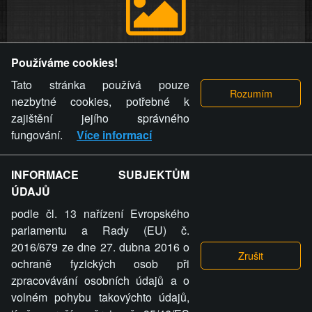
Provozovatel stránky si vyhrazuje právo odstranit fotografie,
Používáme cookies!
videa a komentáře. Osoba, které se toto opatření provozovatele
stránky týče, ani osoba, která umístila fotografii nebo video na
Tato stránka používá pouze
stránku, nemůže z důvodu odstranění fotografie, videa nebo
nezbytné cookies, potřebné k
komentáře pro výše uvedenou okolnost uplatnit vůči
zajištění jejího správného
provozovateli stránky žádný nárok na náhradu škody nebo
fungování.
Více informací
nemajetkové újmy.
INFORMACE SUBJEKTŮM
ZVRÁCENÝ.CZ - Svět není zvrácenej. To jen
ÚDAJŮ
ty lidi...
podle čl. 13 nařízení Evropského
parlamentu a Rady (EU) č.
2016/679 ze dne 27. dubna 2016 o
ochraně fyzických osob při
zpracovávání osobních údajů a o
ZVRÁCENÝ.CZ
volném pohybu takovýchto údajů,