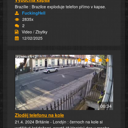
Brazílie : Brazilce exploduje telefon přímo v kapse.
FuckingHell
2835x
2
Video / Zbytky
12/02/2025
00:34
Zloděj telefonu na kole
21.4. 2024 Británie - Londýn : černoch na kole si