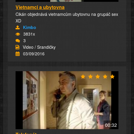
Vietnamci a ubytovna
Cikán objednává vietnamcům ubytovnu na grupáč sex
XD
Kimbo
3831x
3
Video / Srandičky
03/09/2016
00:32