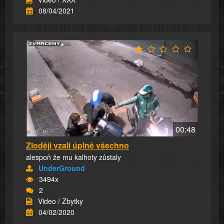
08/04/2021
00:48
Zloději vzali úplně všechno
alespoň že mu kalhoty zůstaly
UnderGround
3494x
2
Video / Zbytky
04/02/2020