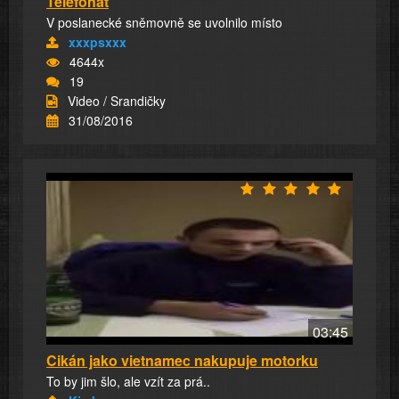
Telefonát
V poslanecké sněmovně se uvolnilo místo
xxxpsxxx
4644x
19
Video / Srandičky
31/08/2016
03:45
Cikán jako vietnamec nakupuje motorku
To by jim šlo, ale vzít za prá..