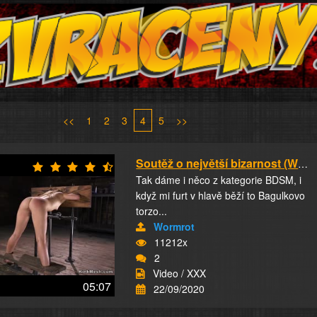
<<
1
2
3
4
5
>>
Soutěž o největší bizarnost (Wormrot-2)
Tak dáme i něco z kategorie BDSM, i
když mi furt v hlavě běží to Bagulkovo
torzo...
Wormrot
11212x
2
Video / XXX
05:07
22/09/2020