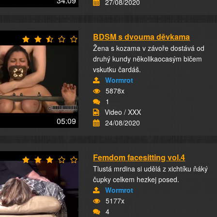
34:09
27/08/2020
BDSM s dvouma děvkama
Žena s kozama v závoře dostává od
druhý kundy několikaocasým bičem
vskutku čardáš.
Wormrot
5878x
1
Video / XXX
05:09
24/08/2020
Femdom facesitting vol.4
Tlustá mrdina si udělá z xichtíku ňáký
čupky celkem hezkej posed.
Wormrot
5177x
4