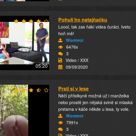
Pohulí ho natajňačku
Loool, tak zas ňákí videa čuráci. Iveto
hoň mě!
Wormrot
6476x
3
Video / XXX
05:20
09/09/2020
Prstí si v lese
Něčí přítelkyně možná už i manželka
nebo prostě jen nějaká svině si mlaská
prstama v káče někde u lesa, ty vole.
Wormrot
7991x
3
Video / XXX