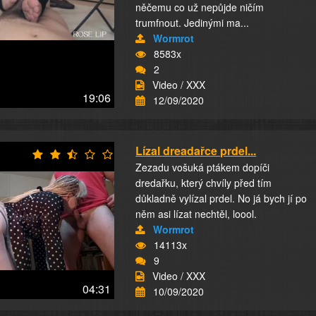
něčemu co už nepůjde ničím
trumfnout. Jedinými ma...
Wormrot
8583x
2
Video / XXX
19:06
12/09/2020
Lízal dreadařce prdel...
Zezadu vošuká ptákem dopíči
dredařku, který chvíly před tím
důkladně vylízal prdel. No já bych jí po
něm asi lízat nechtěl, loool.
Wormrot
14113x
9
Video / XXX
04:31
10/09/2020