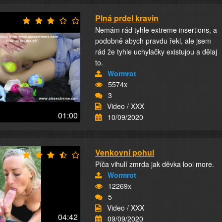
Plná prdel kravin
Nemám rád tyhle extreme insertions, a
podobně abych pravdu řekl, ale jsem
rád že tyhle uchylačky existujou a dělaj
to.
Wormrot
5574x
3
Video / XXX
01:00
10/09/2020
Venkovní pohul
Píča vihulí zmrda jak děvka lool more.
Wormrot
12269x
5
Video / XXX
04:42
09/09/2020