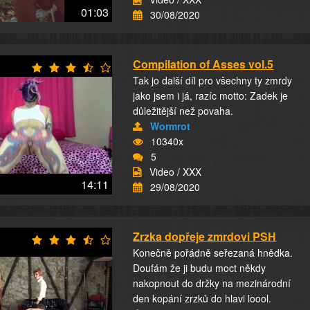
01:03
30/08/2020
Compilation of Asses vol.5
Tak jo další díl pro všechny ty zmrdy
jako jsem i já, razíc motto: Zadek je
důležitější než povaha.
Wormrot
10340x
5
Video / XXX
14:11
29/08/2020
Zrzka dopřeje zmrdovi PSH
Konečně pořádně seřezaná hnědka.
Doufám že ji budu moct někdy
nakopnout do držky na mezinárodní
den kopání zrzků do hlavi loool.