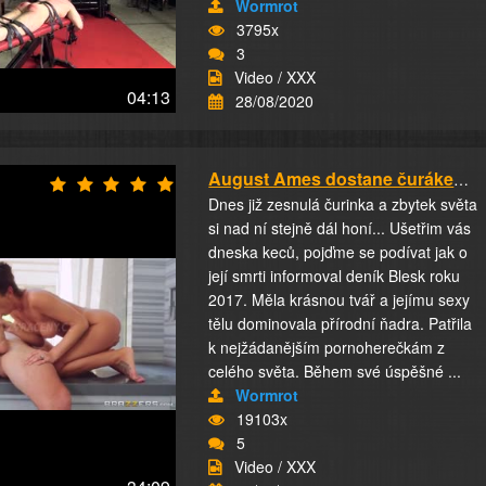
Wormrot
3795x
3
Video / XXX
04:13
28/08/2020
August Ames dostane čurákem do slabin
Dnes již zesnulá čurinka a zbytek světa
si nad ní stejně dál honí... Ušetřim vás
dneska keců, pojďme se podívat jak o
její smrti informoval deník Blesk roku
2017. Měla krásnou tvář a jejímu sexy
tělu dominovala přírodní ňadra. Patřila
k nejžádanějším pornoherečkám z
celého světa. Během své úspěšné ...
Wormrot
19103x
5
Video / XXX