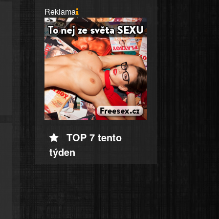
Reklama
TOP 7 tento
týden