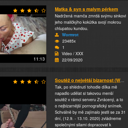
Matka & syn s malym pérkem
Nadržená mamča zmrdá svýmu sinkovi
jeho maličkýho kokůtka svojí mokrou
chlupatou kundou.
Wormrot
23485x
1
Video / XXX
11:13
22/09/2020
Soutěž o největší bizarnost (Wormrot-1)
Tak, po shlédnutí tohodle dílka mě
napadlo udělat si takovou menší
soutěž v rámci serveru Zvrácený, a to
o nejbizarnější pornografický snímek.
Schválně by mě zajímalo jestli se za 31
dní, (12.9. - 13.10. 2020) zvládneme
společnými silami dopracovat k