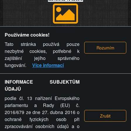
Provozovatel stránky si vyhrazuje právo odstranit fotografie,
Používáme cookies!
videa a komentáře. Osoba, které se toto opatření provozovatele
stránky týče, ani osoba, která umístila fotografii nebo video na
Tato stránka používá pouze
stránku, nemůže z důvodu odstranění fotografie, videa nebo
nezbytné cookies, potřebné k
komentáře pro výše uvedenou okolnost uplatnit vůči
zajištění jejího správného
provozovateli stránky žádný nárok na náhradu škody nebo
fungování.
Více informací
nemajetkové újmy.
INFORMACE SUBJEKTŮM
ZVRÁCENÝ.CZ - Svět není zvrácenej. To jen
ÚDAJŮ
ty lidi...
podle čl. 13 nařízení Evropského
parlamentu a Rady (EU) č.
2016/679 ze dne 27. dubna 2016 o
ochraně fyzických osob při
zpracovávání osobních údajů a o