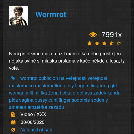
Wormrot
7991x
Něčí přítelkyně možná už i manželka nebo prostě jen
nějaká svině si mlaská prstama v káče někde u lesa, ty
vole.
wormrot
public
on
na
veřejnosti
veřejnost
masturbace
masturbation
prsty
fingers
fingering
girl
woman
milf
milfka
žena
holka
prdel
ass
zadek
kunda
píča
vagina
pussy
cunt
finger
sodomie
sodomy
amateur
amatérka
zezadu
Video / XXX
30/08/2020
Nahlásit obsah