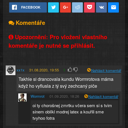
FACEBOOK
Komentáře
Upozornění: Pro vložení vlastního
komentáře je nutné se přihlásit.
xx1x
31.08.2020, 19:55
1
Nahlásit komentář
Takhle si drancovala kundu Wormrotova máma
když ho vyflusla z tý svý zechcaný piče
Wormrot
01.09.2020, 18:26
Nahlásit komentář
oi ty chorošnej zmrtku včera sem si s tvim
sinem oblíkl modrej latex a kouřili sme
tvyhoo fotra