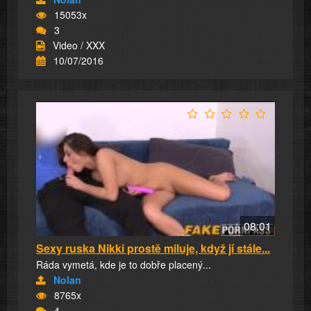
15053x
3
Video / XXX
10/07/2016
08:01
Sexy ruska Nikki prostě miluje, když jí stále...
Ráda vymetá, kde je to dobře placený...
Nolan
8765x
4