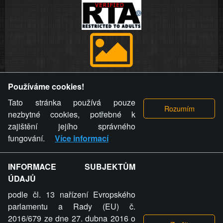
Provozovatel stránky si vyhrazuje právo odstranit fotografie,
Používáme cookies!
videa a komentáře. Osoba, které se toto opatření provozovatele
stránky týče, ani osoba, která umístila fotografii nebo video na
Tato stránka používá pouze
stránku, nemůže z důvodu odstranění fotografie, videa nebo
nezbytné cookies, potřebné k
komentáře pro výše uvedenou okolnost uplatnit vůči
zajištění jejího správného
provozovateli stránky žádný nárok na náhradu škody nebo
fungování.
Více informací
nemajetkové újmy.
INFORMACE SUBJEKTŮM
ZVRÁCENÝ.CZ - Svět není zvrácenej. To jen
ÚDAJŮ
ty lidi...
podle čl. 13 nařízení Evropského
parlamentu a Rady (EU) č.
2016/679 ze dne 27. dubna 2016 o