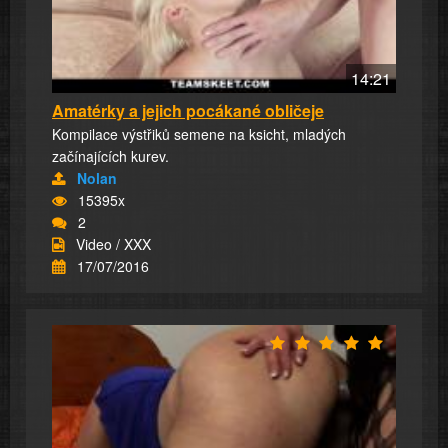
14:21
Amatérky a jejich pocákané obličeje
Kompilace výstřiků semene na ksicht, mladých
začínajících kurev.
Nolan
15395x
2
Video / XXX
17/07/2016