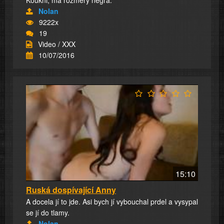
Nolan
9222x
19
Video / XXX
10/07/2016
15:10
Ruská dospívající Anny
A docela jí to jde. Asi bych jí vybouchal prdel a vysypal
se jí do tlamy.
Nolan