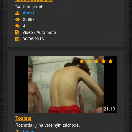
"polib mi prdel"
tibor1
2586x
4
Video / Auto-moto
30/08/2016
21:19
Toaleta
Rozmrdali jí na veřejným záchodě.
Nolan