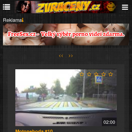
Reklama
<<
>>
02:00
Motonehoda #10