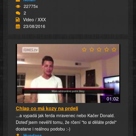
22775x
2
Video / XXX
23/08/2016
01:02
Chlap co má kozy na prdeli
...a vypadá jak ferda mravenec nebo Kačer Donald.
Doteď jsem nevěřil tomu, že rčení "to si děláte prdel"
dostane i reálnou podobu :-)
Hundass