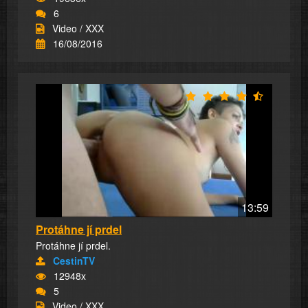
6
Video / XXX
16/08/2016
13:59
Protáhne jí prdel
Protáhne jí prdel.
CestinTV
12948x
5
Video / XXX