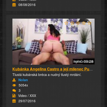
08/08/2016
09:28
Kubánka Angelina Castro a její milenec Puerto...
Tlustá kubánská bréca a nudný tlustý mrdání.
Nolan
5054x
3
Video / XXX
29/07/2016