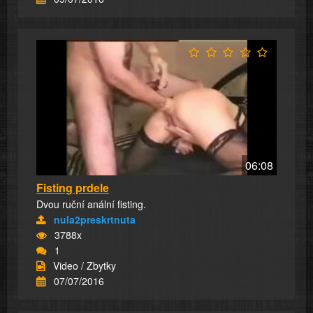
06:08
Fisting prdele
Dvou ruční anální fisting.
nula2preskrtnuta
3788x
1
Video / Zbytky
07/07/2016