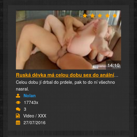
14:10
Ruská děvka má celou dobu sex do análního výf...
Celou dobu jí drbal do prdele, pak to do ní všechno
nasral.
Nolan
17743x
3
Video / XXX
27/07/2016