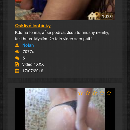
10:07
Ošklivé lesbičky
Kdo na to má, ať se podívá. Jsou to hnusný němky,
fakt hnus. Myslím, že toto video sem patří...
Nolan
7077x
5
Video / XXX
17/07/2016