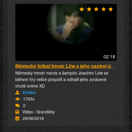
02:18
Německý fotbal trenér Löw a jeho osobní úchyl...
Německý trenér narcis a šampón Joachim Löw se
během hry velice propotil a odhalil jeho zvrácené
chutě online XD
Kimbo
1763x
2
Video / Srandičky
29/06/2016