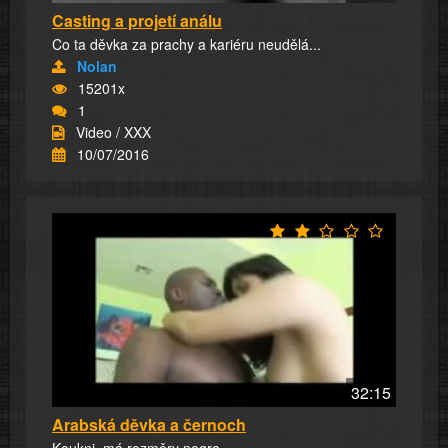
Casting a projetí análu
Co ta děvka za prachy a kariéru neudělá...
Nolan
15201x
1
Video / XXX
10/07/2016
32:15
Arabská děvka a černoch
Koukni, má rozměry negra.