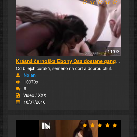
11:03
Krásná černoška Ebony Osa dostane gangbang na...
Od bílejch čuráků, semeno na dort a dobrou chuť.
Nolan
10970x
9
Video / XXX
18/07/2016