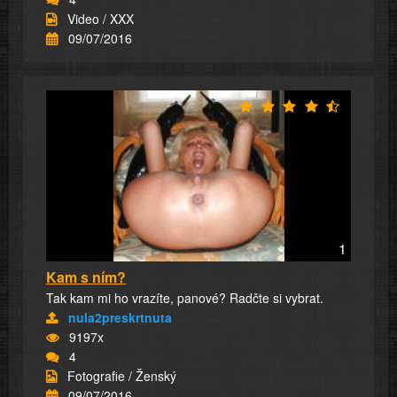
Video / XXX
09/07/2016
1
Kam s ním?
Tak kam mi ho vrazíte, panové? Radčte si vybrat.
nula2preskrtnuta
9197x
4
Fotografie / Ženský
09/07/2016