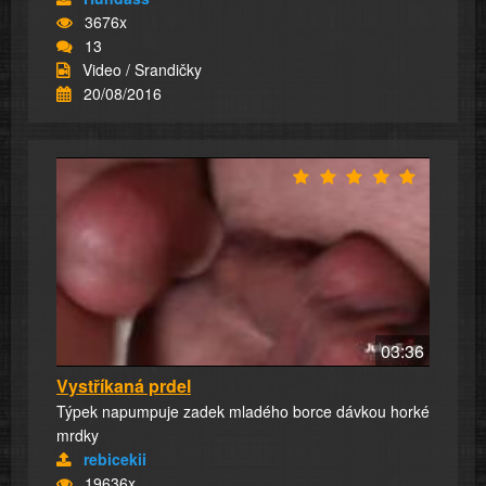
3676x
13
Video / Srandičky
20/08/2016
03:36
Vystříkaná prdel
Týpek napumpuje zadek mladého borce dávkou horké
mrdky
rebicekii
19636x