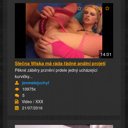
14:01
Slečna Wiska má ráda řádné anální projetí
Pěkné záběry prznění prdele jedný ucházející
kurvičky...
jenmalejuchyl
10975x
5
Video / XXX
21/07/2016