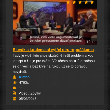
12:11
Slovák s koulema si vytřel díru ropušákama v ...
Tady je vidět kdo chce skutečně řešit problém a kdo
jen spí a ř*tuje pro islám. Víc těchto politiků a začnou
se dít věci a bez krve na rukou už se to opravdu
nevyřeší.
Kimbo
4793x
11
Video / Zbytky
05/03/2016