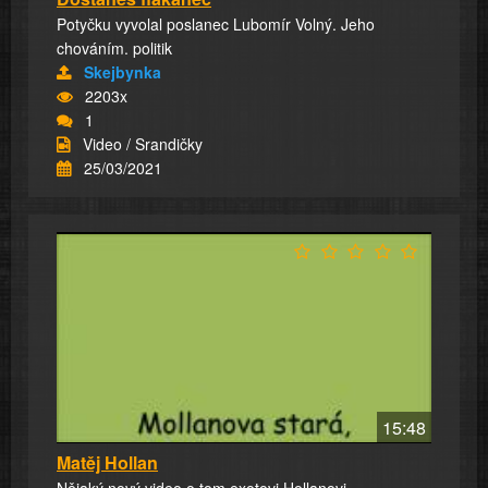
Potyčku vyvolal poslanec Lubomír Volný. Jeho
chováním. politik
Skejbynka
2203x
1
Video / Srandičky
25/03/2021
15:48
Matěj Hollan
Nějaký nový video o tom exotovi Hollanovi