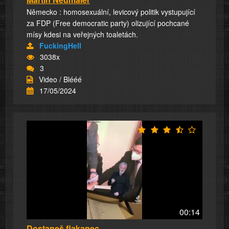
Německo : homosexuální, levicový politik vystupující
za FDP (Free democratic party) olizující pochcané
mísy kdesi na veřejných toaletách.
FuckingHell
3038x
3
Video / Blééé
17/05/2024
00:14
Dostaneš flakanec