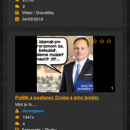
2
Video / Srandičky
04/09/2016
1
Politik a poslanec Droba a jeho brebty.
Idiot je to.....
dryorgasm
1941x
4
Fotografie / Zbytky