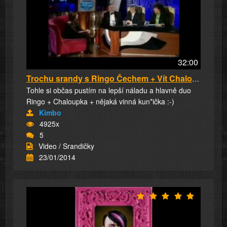
32:00
Trochu srandy s Ringo Čechem + Vít Chaloupka ...
Tohle si občas pustím na lepší náladu a hlavně duo
Ringo + Chaloupka + nějaká vinná kun*ička :-)
Kimbo
4925x
5
Video / Srandičky
23/01/2014