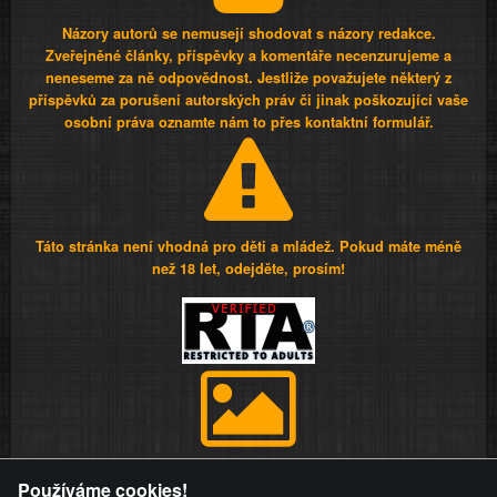
Názory autorů se nemusejí shodovat s názory redakce.
Zveřejněné články, příspěvky a komentáře necenzurujeme a
neneseme za ně odpovědnost. Jestliže považujete některý z
příspěvků za porušení autorských práv či jinak poškozující vaše
osobní práva oznamte nám to přes kontaktní formulář.
Táto stránka není vhodná pro děti a mládež. Pokud máte méně
než 18 let, odejděte, prosím!
Provozovatel stránky si vyhrazuje právo odstranit fotografie,
Používáme cookies!
videa a komentáře. Osoba, které se toto opatření provozovatele