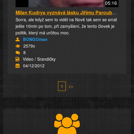
05:16
Milan Kudrys vyznává lásku Jiřímu Paroubkovi
Sorra, ale když sem to viděl na Nově tak sem se smál
ješte 10min po tom, při zamyšlení, že tento človek je
politik, který má určitou moc.
BONGOman
2579x
8
Video / Srandičky
04/12/2012
1
>>