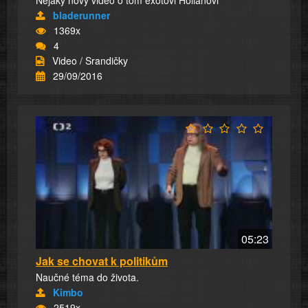
bladerunner
1369x
4
Video / Srandičky
29/09/2016
05:23
Jak se chovat k politikům
Naučné téma do života.
Kimbo
2519x