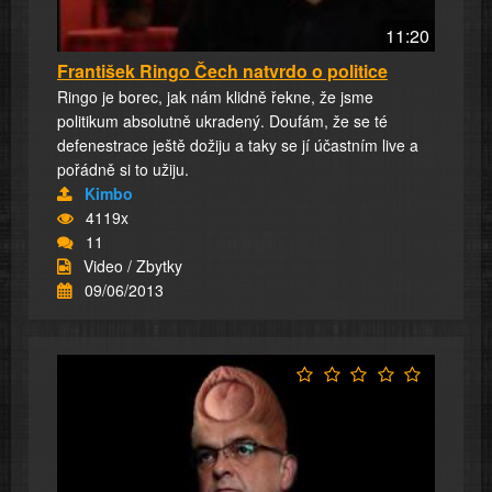
11:20
František Ringo Čech natvrdo o politice
Ringo je borec, jak nám klidně řekne, že jsme
politikum absolutně ukradený. Doufám, že se té
defenestrace ještě dožiju a taky se jí účastním live a
pořádně si to užiju.
Kimbo
4119x
11
Video / Zbytky
09/06/2013