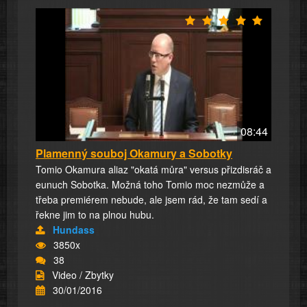
08:44
Plamenný souboj Okamury a Sobotky
Tomio Okamura aliaz "okatá můra" versus přizdisráč a
eunuch Sobotka. Možná toho Tomio moc nezmůže a
třeba premiérem nebude, ale jsem rád, že tam sedí a
řekne jim to na plnou hubu.
Hundass
3850x
38
Video / Zbytky
30/01/2016