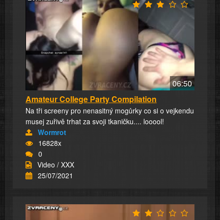
06:50
Amateur College Party Compilation
Na tři screeny pro nenasitný mogůrky co si o vejkendu
musej zuřivě trhat za svoji tkaničku.... looool!
Wormrot
16828x
0
Video / XXX
25/07/2021