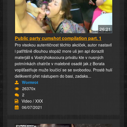
26:21
Public party cumshot compilation part. 1
Pro visokou autentičnost těchto akciček, autor nastavil
i patřitšně dlouhou stopáž more uš jen api dorazili
materjáli s Vostrýhokocoura privátu kte v nusných
potmínkách chatrče v malebné osadě jak z Borata
vopšťastňuje muže loučící se se svobodou. Prostě hulí
delikventi přet nástupem do basi, zadaks...
Wormrot
26370x
2
Video / XXX
06/07/2021