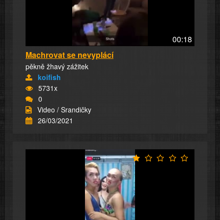
00:18
Machrovat se nevyplácí
pěkně žhavý zážitek
koifish
5731x
0
Video / Srandičky
26/03/2021