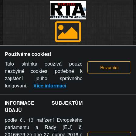
Provozovatel stránky si vyhrazuje právo odstranit fotografie,
Používáme cookies!
videa a komentáře. Osoba, které se toto opatření provozovatele
stránky týče, ani osoba, která umístila fotografii nebo video na
Tato stránka používá pouze
stránku, nemůže z důvodu odstranění fotografie, videa nebo
nezbytné cookies, potřebné k
komentáře pro výše uvedenou okolnost uplatnit vůči
zajištění jejího správného
provozovateli stránky žádný nárok na náhradu škody nebo
fungování.
Více informací
nemajetkové újmy.
INFORMACE SUBJEKTŮM
ZVRÁCENÝ.CZ - Svět není zvrácenej. To jen
ÚDAJŮ
ty lidi...
podle čl. 13 nařízení Evropského
parlamentu a Rady (EU) č.
2016/679 ze dne 27. dubna 2016 o