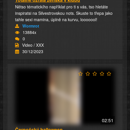
Nětso tématickího napříklat pro ti s vás, tso hletáte
inspiratsi na Silvestrovskou nots. Skuste to třepa jako
tahle sexi mamina, úplně na kurvu, looooool!
Wormrot
13884x
0
Video / XXX
30/12/2023
02:51
Černošský halloween