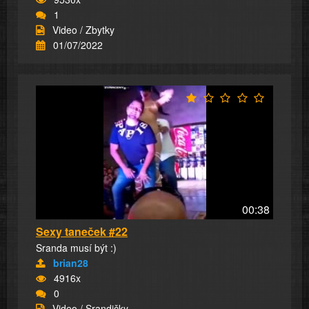
1
Video / Zbytky
01/07/2022
00:38
Sexy taneček #22
Sranda musí být :)
brian28
4916x
0
Video / Srandičky