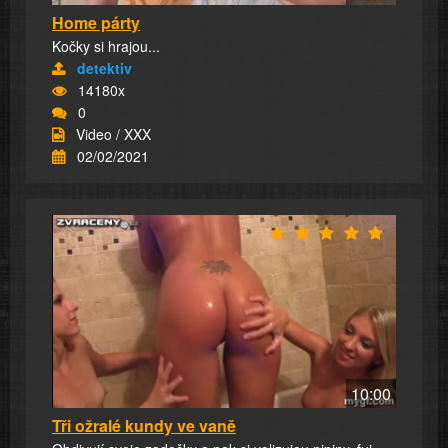
Home párty
Kočky si hrajou...
detektiv
14180x
0
Video / XXX
02/02/2021
10:00
Tři ožralé kundy ve vaně