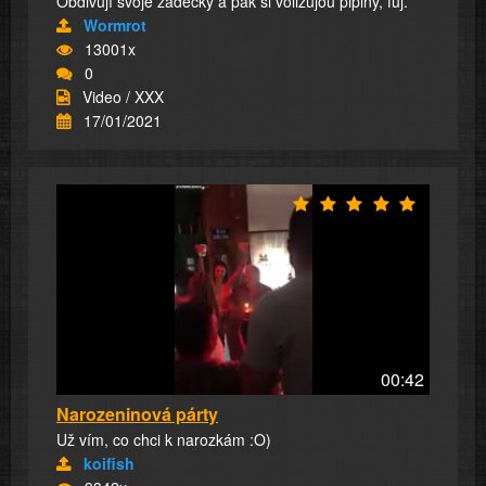
Obdivují svoje zadečky a pak si volizujou pipiny, fuj.
Wormrot
13001x
0
Video / XXX
17/01/2021
00:42
Narozeninová párty
Už vím, co chci k narozkám :O)
koifish