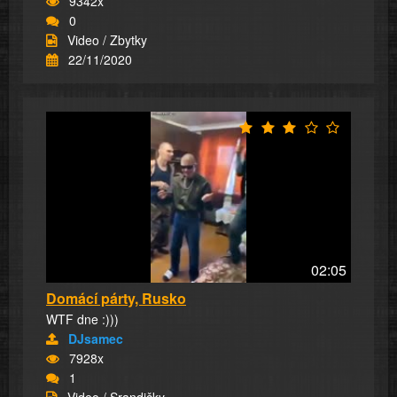
9342x
0
Video / Zbytky
22/11/2020
02:05
Domácí párty, Rusko
WTF dne :)))
DJsamec
7928x
1