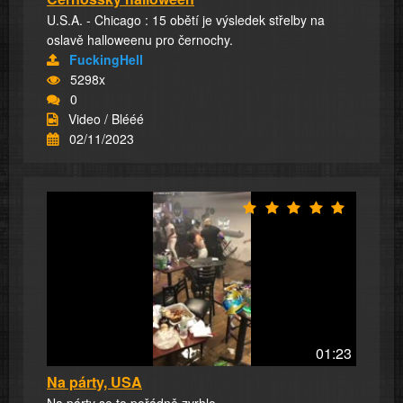
U.S.A. - Chicago : 15 obětí je výsledek střelby na
oslavě halloweenu pro černochy.
FuckingHell
5298x
0
Video / Blééé
02/11/2023
01:23
Na párty, USA
Na párty se to pořádně zvrhlo.