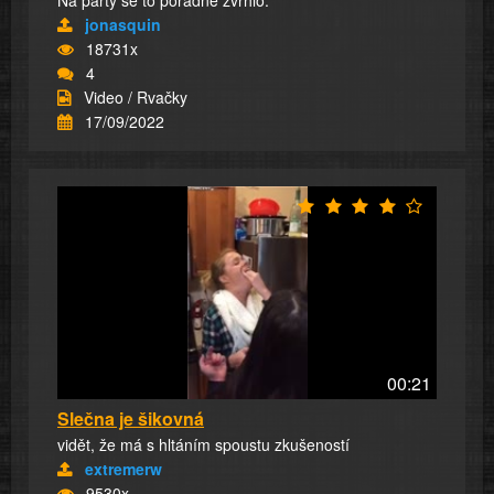
jonasquin
18731x
4
Video / Rvačky
17/09/2022
00:21
Slečna je šikovná
vidět, že má s hltáním spoustu zkušeností
extremerw
9530x