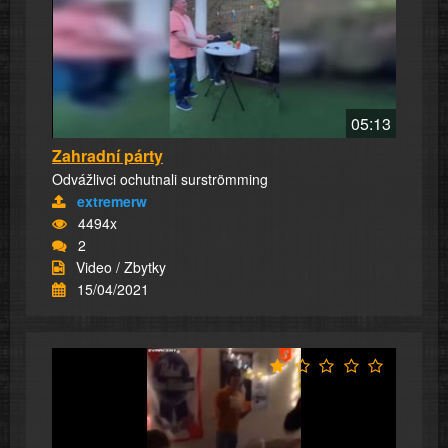
05:13
Zahradní párty
Odvážlivci ochutnali surströmming
extremerw
4494x
2
Video / Zbytky
15/04/2021