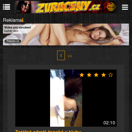
Reklama
1
>>
02:10
Totálně ožralá ženská v klubu