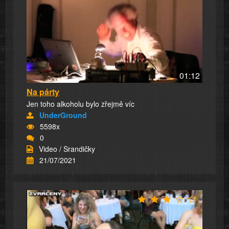
01:12
Na párty
Jen toho alkoholu bylo zřejmě víc
UnderGround
5598x
0
Video / Srandičky
21/07/2021