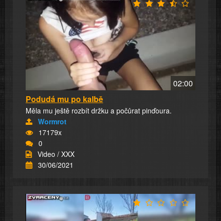
02:00
Podudá mu po kalbě
Měla mu ještě rozbít držku a počůrat pinďoura.
Wormrot
17179x
0
Video / XXX
30/06/2021