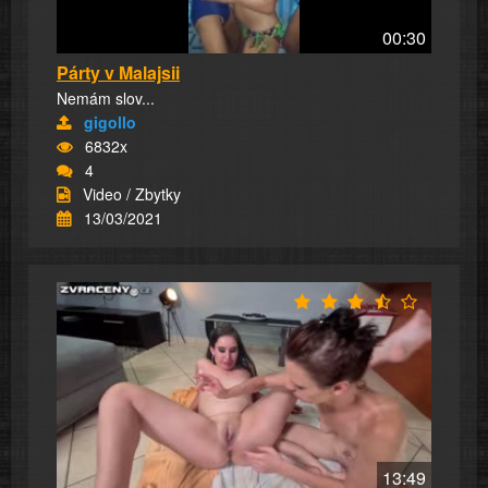
00:30
Párty v Malajsii
Nemám slov...
gigollo
6832x
4
Video / Zbytky
13/03/2021
13:49