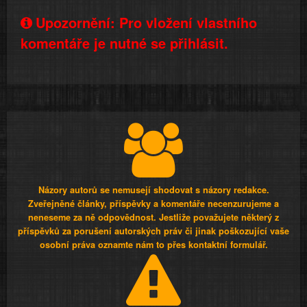
Upozornění: Pro vložení vlastního
komentáře je nutné se přihlásit.
Názory autorů se nemusejí shodovat s názory redakce.
Zveřejněné články, příspěvky a komentáře necenzurujeme a
neneseme za ně odpovědnost. Jestliže považujete některý z
příspěvků za porušení autorských práv či jinak poškozující vaše
osobní práva oznamte nám to přes kontaktní formulář.