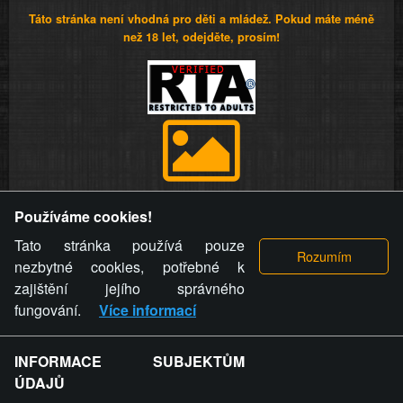
Táto stránka není vhodná pro děti a mládež. Pokud máte méně
než 18 let, odejděte, prosím!
Provozovatel stránky si vyhrazuje právo odstranit fotografie,
Používáme cookies!
videa a komentáře. Osoba, které se toto opatření provozovatele
stránky týče, ani osoba, která umístila fotografii nebo video na
Tato stránka používá pouze
stránku, nemůže z důvodu odstranění fotografie, videa nebo
nezbytné cookies, potřebné k
komentáře pro výše uvedenou okolnost uplatnit vůči
zajištění jejího správného
provozovateli stránky žádný nárok na náhradu škody nebo
fungování.
Více informací
nemajetkové újmy.
INFORMACE SUBJEKTŮM
ZVRÁCENÝ.CZ - Svět není zvrácenej. To jen
ÚDAJŮ
ty lidi...