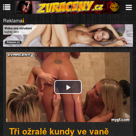
Reklama
Play
Video
Tři ožralé kundy ve vaně