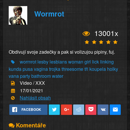
Wormrot
13001x
Obdivují svoje zadečky a pak si volizujou pipiny, fuj.
wormrot
lesby
lesbians
woman
girl
lick
linking
kunda
pusa
vagina
trojka
threesome
tři
koupela
holky
vana
party
bathroom
water
Video / XXX
17/01/2021
Nahlásit obsah
FACEBOOK
Komentáře