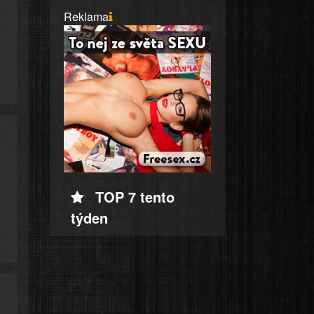
Reklama
TOP 7 tento
týden