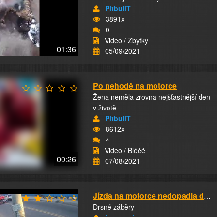
PitbullT
3891x
0
Video / Zbytky
01:36
05/09/2021
Po nehodě na motorce
Žena neměla zrovna nejšťastnější den
v životě
PitbullT
8612x
4
Video / Blééé
00:26
07/08/2021
Jízda na motorce nedopadla dobře
Drsné záběry