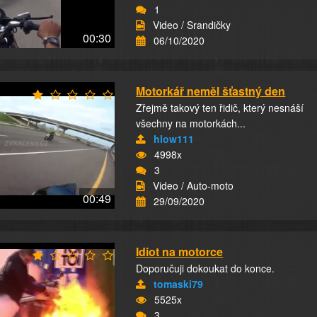
1
Video / Srandičky
00:30
06/10/2020
Motorkář neměl šťastný den
Zřejmě takový ten řidič, který nesnáší
všechny na motorkách...
hlow111
4998x
3
Video / Auto-moto
00:49
29/09/2020
Idiot na motorce
Doporučuji dokoukat do konce.
tomaski79
5525x
3