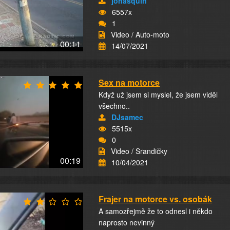
jonasquin
6557x
1
Video / Auto-moto
00:11
14/07/2021
Sex na motorce
Když už jsem si myslel, že jsem viděl
všechno..
DJsamec
5515x
0
Video / Srandičky
00:19
10/04/2021
Frajer na motorce vs. osobák
A samozřejmě že to odnesl i někdo
naprosto nevinný