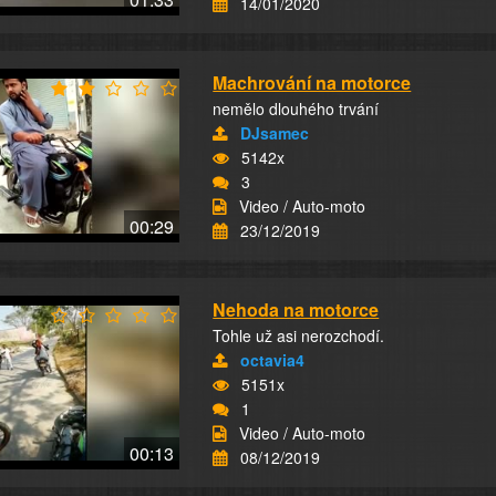
14/01/2020
Machrování na motorce
nemělo dlouhého trvání
DJsamec
5142x
3
Video / Auto-moto
00:29
23/12/2019
Nehoda na motorce
Tohle už asi nerozchodí.
octavia4
5151x
1
Video / Auto-moto
00:13
08/12/2019