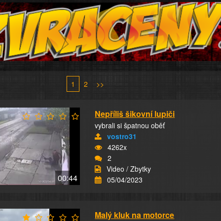
1
2
>>
Nepříliš šikovní lupiči
vybrali si špatnou oběť
vostro31
4262x
2
Video / Zbytky
00:44
05/04/2023
Malý kluk na motorce