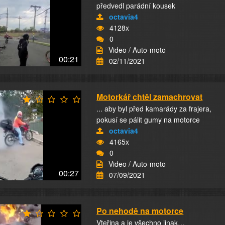
předvedl parádní kousek
octavia4
4128x
0
Video / Auto-moto
00:21
02/11/2021
Motorkář chtěl zamachrovat
... aby byl před kamarády za frajera,
pokusí se pálit gumy na motorce
octavia4
4165x
0
Video / Auto-moto
00:27
07/09/2021
Po nehodě na motorce
Vteřina a je všechno jinak…