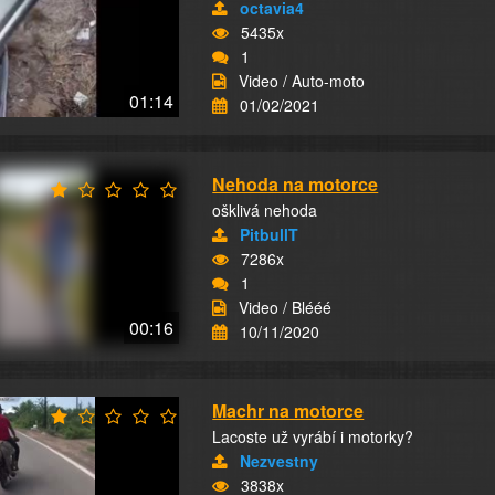
octavia4
5435x
1
Video / Auto-moto
01:14
01/02/2021
Nehoda na motorce
ošklivá nehoda
PitbullT
7286x
1
Video / Blééé
00:16
10/11/2020
Machr na motorce
Lacoste už vyrábí i motorky?
Nezvestny
3838x