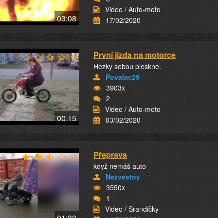
Video / Auto-moto
03:08
17/02/2020
První jízda na motorce
Hezky sebou pleskne.
Povalac29
3903x
2
Video / Auto-moto
00:15
03/02/2020
Přeprava
když nemáš auto
Nezvestny
3550x
1
Video / Srandičky
01:33