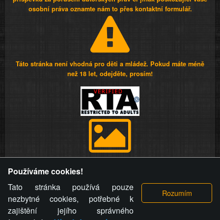
osobní práva oznamte nám to přes kontaktní formulář.
Táto stránka není vhodná pro děti a mládež. Pokud máte méně
než 18 let, odejděte, prosím!
Provozovatel stránky si vyhrazuje právo odstranit fotografie,
Používáme cookies!
videa a komentáře. Osoba, které se toto opatření provozovatele
stránky týče, ani osoba, která umístila fotografii nebo video na
Tato stránka používá pouze
stránku, nemůže z důvodu odstranění fotografie, videa nebo
nezbytné cookies, potřebné k
komentáře pro výše uvedenou okolnost uplatnit vůči
zajištění jejího správného
provozovateli stránky žádný nárok na náhradu škody nebo