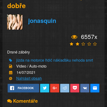
dobře
jonasquin
6557x
Drsné záběry
jízda na motorce
řidič náklaďáku
nehoda
smrt
Video / Auto-moto
14/07/2021
Nahlásit obsah
FACEBOOK
Komentáře