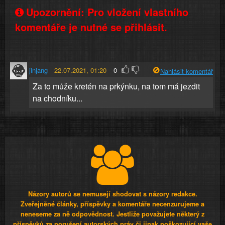
Upozornění: Pro vložení vlastního
komentáře je nutné se přihlásit.
jinjang
22.07.2021, 01:20
0
Nahlásit komentář
Za to může kretén na prkýnku, na tom má jezdit
na chodníku...
Názory autorů se nemusejí shodovat s názory redakce.
Zveřejněné články, příspěvky a komentáře necenzurujeme a
neneseme za ně odpovědnost. Jestliže považujete některý z
příspěvků za porušení autorských práv či jinak poškozující vaše