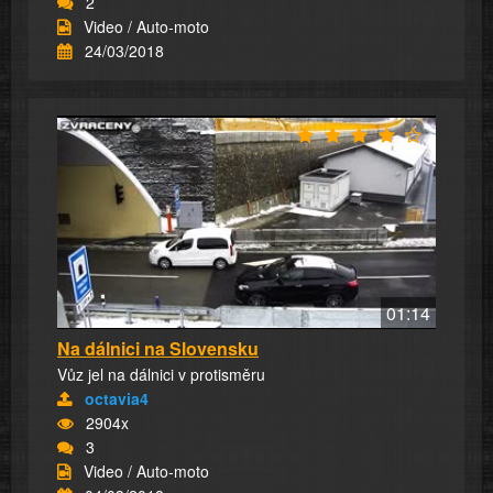
2
Video / Auto-moto
24/03/2018
01:14
Na dálnici na Slovensku
Vůz jel na dálnici v protisměru
octavia4
2904x
3
Video / Auto-moto