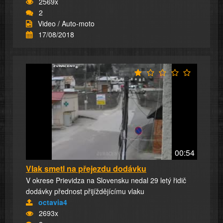
2569x
2
Video / Auto-moto
17/08/2018
00:54
Vlak smetl na přejezdu dodávku
V okrese Prievidza na Slovensku nedal 29 letý řidič
dodávky přednost přijíždějícímu vlaku
octavia4
2693x