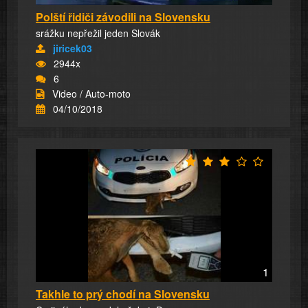
Polští řidiči závodili na Slovensku
srážku nepřežil jeden Slovák
jiricek03
2944x
6
Video / Auto-moto
04/10/2018
1
Takhle to prý chodí na Slovensku