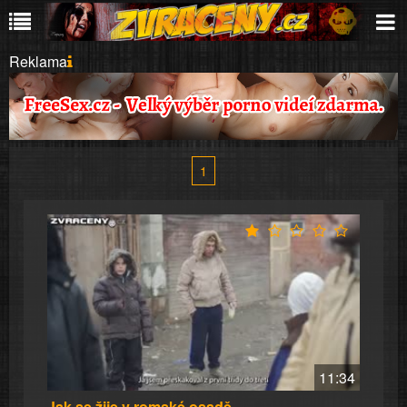
Reklama
1
11:34
Jak se žije v romské osadě