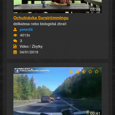
05:46
Ochutnávka Surströmmingu
delikatesa nebo biologická zbraň
peter26
4013x
3
Video / Zbytky
04/01/2019
00:41