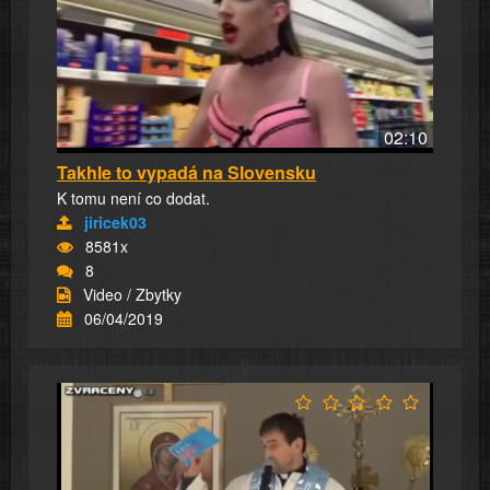
02:10
Takhle to vypadá na Slovensku
K tomu není co dodat.
jiricek03
8581x
8
Video / Zbytky
06/04/2019