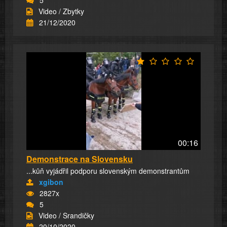
Video / Zbytky
21/12/2020
00:16
Demonstrace na Slovensku
...kůň vyjádřil podporu slovenským demonstrantům
xgibon
2827x
5
Video / Srandičky
20/10/2020