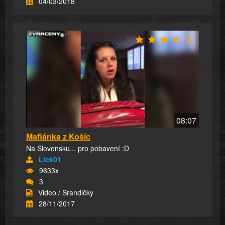
04/03/2018
08:07
Mafiánka z Košíc
Na Slovensku... pro pobavení :D
Lick01
9633x
3
Video / Srandičky
28/11/2017