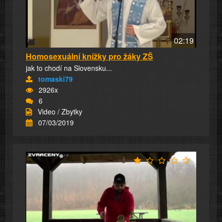
02:19
Homosexuální knížky pro žáky ZŠ
jak to chodí na Slovensku...
tomaski79
2926x
6
Video / Zbytky
07/03/2019