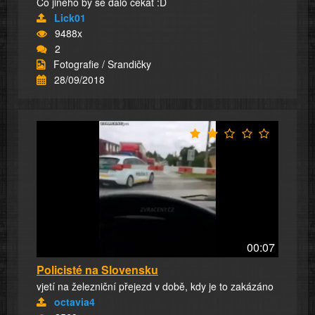
Co jiného by se dalo čekat :D
Lick01
9488x
2
Fotografie / Srandičky
28/09/2018
00:07
Policisté na Slovensku
vjetí na železniční přejezd v době, kdy je to zakázáno
octavia4