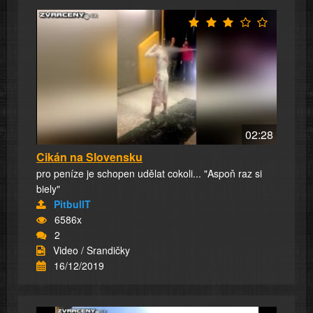
02:28
Cikán na Slovensku
pro peníze je schopen udělat cokoli... "Aspoň raz si
biely"
PitbullT
6586x
2
Video / Srandičky
16/12/2019