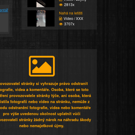
2813x
entář
Nahá na letišti
Video / XXX
3707x
ovozovatel stránky si vyhrazuje právo odstranit
tografie, videa a komentáře. Osoba, které se toto
tření provozovatele stránky týče, ani osoba, která
stila fotografii nebo video na stránku, nemůže z
odu odstranění fotografie, videa nebo komentáře
pro výše uvedenou okolnost uplatnit vůči
vozovateli stránky žádný nárok na náhradu škody
nebo nemajetkové újmy.