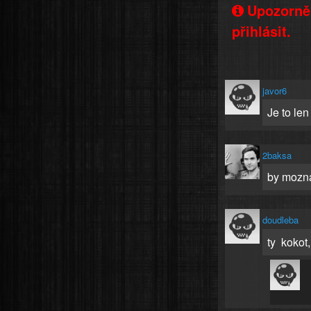
Upozorněn
přihlásit.
javor6
Je to le
2baksa
by mozna
doudleba
ty kokot,