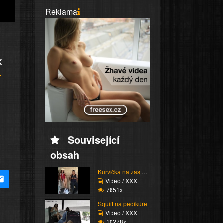
Reklama
x
Související
obsah
Kurvička na zastávce
Video / XXX
7651x
Squirt na pedikúře
Video / XXX
10278x