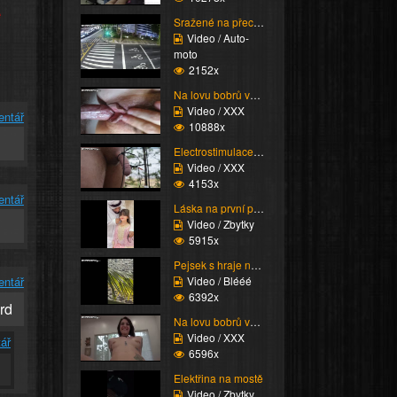
e
Sražené na přechodu
Video / Auto-
moto
2152x
Na lovu bobrů vol.76
Video / XXX
entář
10888x
Electrostimulace pinďo...
Video / XXX
4153x
entář
Láska na první pohled
Video / Zbytky
5915x
Pejsek s hraje na pláž...
Video / Blééé
entář
6392x
rd
Na lovu bobrů vol.75
Video / XXX
ář
6596x
Elektřina na mostě
Video / Zbytky