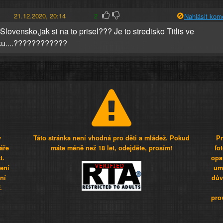
21.12.2020, 20:14
2
Nahlásit kom
lovensko,jak si na to prisel??? Je to stredisko Titlis ve
ku....????????????
y
Táto stránka není vhodná pro děti a mládež. Pokud
Pr
áře
máte méně než 18 let, odejděte, prosím!
fo
t.
opa
šení
umí
ní
dův
.
pro