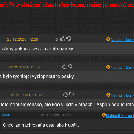
í: Pro vložení vlastního komentáře je nutné s
25.12.2020, 12:29
0
Nahlásit kom
n márny pokus o vyvolávanie paniky
22.12.2020, 13:35
1
Nahlásit kom
 bylo rychlejsi vyslapnout to pesky
21.12.2020, 21:37
2
Nahlásit kom
 toto neni slovensko, ale kdo vi kde v alpach.. Aspon nebud reta
javor6
25.12.2020, 12:27
Nahlásit koment
Chcel zamachrovať a ostal ako hlupák.