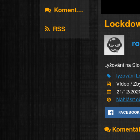
Komentáře
Lockdow
RSS
r
Lyžování na Sl
lyžování
L
Video / Zb
21/12/202
Nahlásit 
FACEBOOK
Komentá