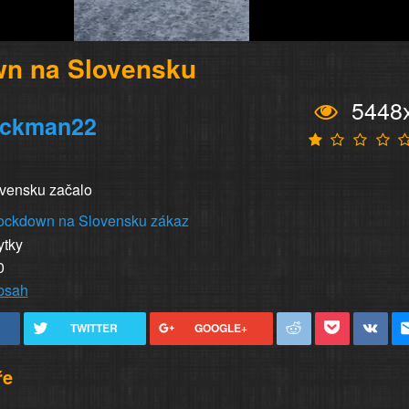
n na Slovensku
5448
ockman22
ovensku začalo
ockdown na Slovensku
zákaz
ytky
0
obsah
TWITTER
GOOGLE+
ře