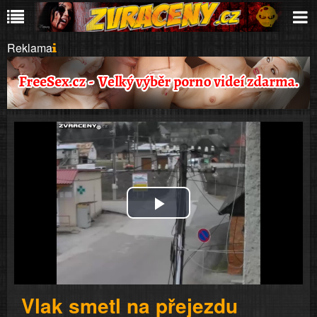
Reklama
Play
Video
Vlak smetl na přejezdu