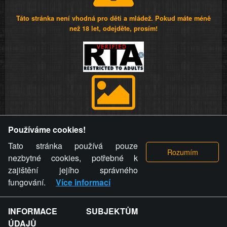
Táto stránka není vhodná pro děti a mládež. Pokud máte méně
než 18 let, odejděte, prosím!
Provozovatel stránky si vyhrazuje právo odstranit fotografie,
Používáme cookies!
videa a komentáře. Osoba, které se toto opatření provozovatele
stránky týče, ani osoba, která umístila fotografii nebo video na
Tato stránka používá pouze
stránku, nemůže z důvodu odstranění fotografie, videa nebo
nezbytné cookies, potřebné k
komentáře pro výše uvedenou okolnost uplatnit vůči
zajištění jejího správného
provozovateli stránky žádný nárok na náhradu škody nebo
fungování.
Více informací
nemajetkové újmy.
INFORMACE SUBJEKTŮM
ZVRÁCENÝ.CZ - Svět není zvrácenej. To jen
ÚDAJŮ