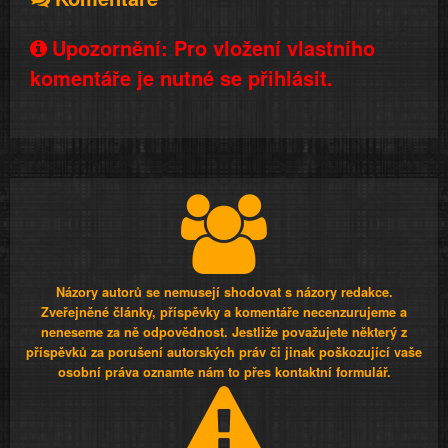
Upozornění: Pro vložení vlastního
komentáře je nutné se přihlásit.
Názory autorů se nemusejí shodovat s názory redakce.
Zveřejněné články, příspěvky a komentáře necenzurujeme a
neneseme za ně odpovědnost. Jestliže považujete některý z
příspěvků za porušení autorských práv či jinak poškozující vaše
osobní práva oznamte nám to přes kontaktní formulář.