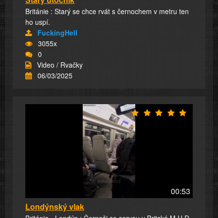
Británie : Starý se chce rvát s černochem v metru ten
ho uspí.
FuckingHell
3055x
0
Video / Rvačky
06/03/2025
00:53
Londýnský vlak