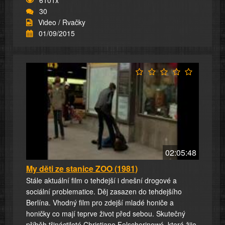
30
Video / Rvačky
01/09/2015
02:05:48
My děti ze stanice ZOO (1981)
Stále aktuální film o tehdejší i dnešní drogové a
sociální problematice. Děj zasazen do tehdejšího
Berlína. Vhodný film pro zdejší mladé honiče a
honičky co mají teprve život před sebou. Skutečný
příběh třináctileté Christiane Felscherinowé, která žije