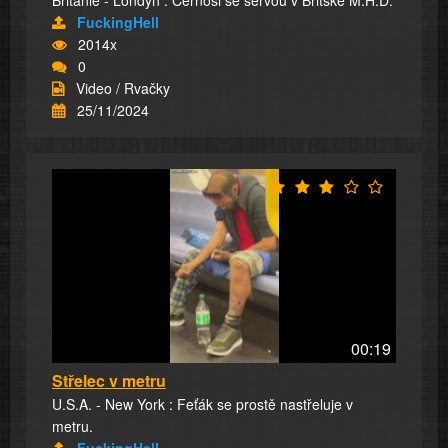
Británie - Londýn : Černoši se servou v Britské M.H.D.
FuckingHell
2014x
0
Video / Rvačky
25/11/2024
00:19
Střelec v metru
U.S.A. - New York : Feťák se prostě nastřeluje v
metru.
FuckingHell