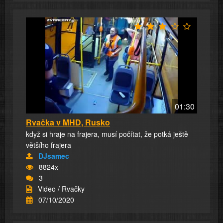
01:30
Rvačka v MHD, Rusko
když si hraje na frajera, musí počítat, že potká ještě
většího frajera
DJsamec
8824x
3
Video / Rvačky
07/10/2020