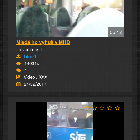
05:12
Mladá ho vyhulí v MHD
na veřejnosti
tibor1
14031x
4
Video / XXX
24/02/2017