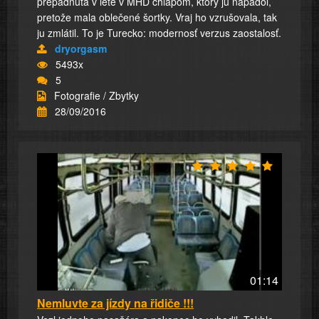
prepadnutá v lete v MHD chlapom, ktorý ju napadol,
pretože mala oblečené šortky. Vraj ho vzrušovala, tak
ju zmlátil. To je Turecko: modernosť verzus zaostalosť.
dryorgasm
5493x
5
Fotografie / Zbytky
28/09/2016
01:14
Nemluvte za jízdy na řidiče !!!