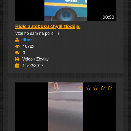
00:53
Řidič autobusu chytil zloděje.
Vzal ho sám na policii :)
tibor1
1872x
3
Video / Zbytky
11/02/2017