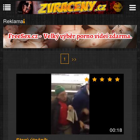
Reklama
1
>>
00:18
Starý útočník