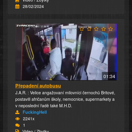
28/02/2024
01:34
Přepadení autobusu
J.A.R. : Velice angažovaní milovníci černochů Britové,
postavili afričanům školy, nemocnice, supermarkety a
v neposlední řadě také M.H.D.
FuckingHell
2241x
1
Video / Zbytky