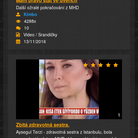
Mám právo stát ve dveřích
Další ožralé pokračování z MHD
Kimbo
4288x
10
Video / Srandičky
13/11/2016
1
Zbitá zdravotná sestra.
Aysegul Terzi - zdravotná sestra z Istanbulu, bola