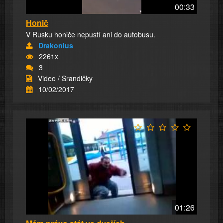
00:33
Honič
V Rusku honiče nepustí ani do autobusu.
Drakonius
2261x
3
Video / Srandičky
10/02/2017
01:26