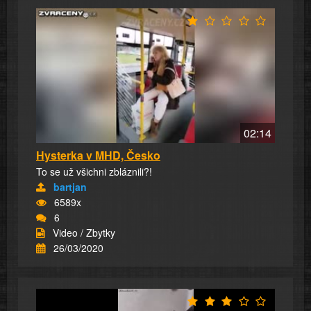
02:14
Hysterka v MHD, Česko
To se už všichni zbláznili?!
bartjan
6589x
6
Video / Zbytky
26/03/2020