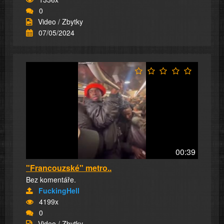
0
Video / Zbytky
07/05/2024
00:39
"Francouzské" metro..
Bez komentáře.
FuckingHell
4199x
0
Video / Zbytky