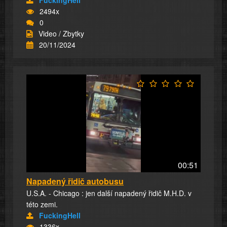
2494x
0
Video / Zbytky
20/11/2024
00:51
Napadený řidič autobusu
U.S.A. - Chicago : jen další napadený řidič M.H.D. v
této zemi.
FuckingHell
1336x