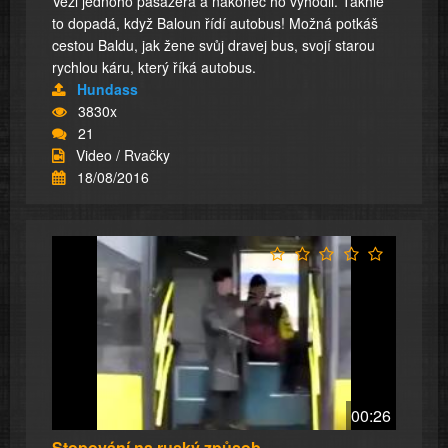
Vezl jednoho pasažéra a nakonec ho vyhodil. Takhle
to dopadá, když Baloun řídí autobus! Možná potkáš
cestou Baldu, jak žene svůj dravej bus, svojí starou
rychlou káru, který říká autobus.
Hundass
3830x
21
Video / Rvačky
18/08/2016
00:26
Stopování na ruský způsob