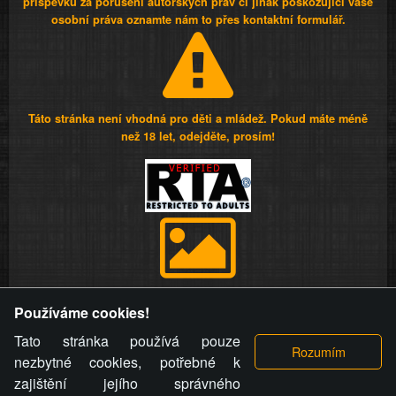
příspěvků za porušení autorských práv či jinak poškozující vaše
osobní práva oznamte nám to přes kontaktní formulář.
Táto stránka není vhodná pro děti a mládež. Pokud máte méně
než 18 let, odejděte, prosím!
Provozovatel stránky si vyhrazuje právo odstranit fotografie,
Používáme cookies!
videa a komentáře. Osoba, které se toto opatření provozovatele
stránky týče, ani osoba, která umístila fotografii nebo video na
Tato stránka používá pouze
stránku, nemůže z důvodu odstranění fotografie, videa nebo
nezbytné cookies, potřebné k
komentáře pro výše uvedenou okolnost uplatnit vůči
zajištění jejího správného
provozovateli stránky žádný nárok na náhradu škody nebo