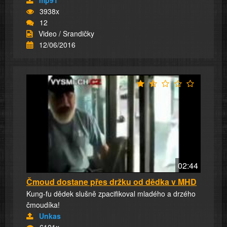
mp91
3938x
12
Video / Srandičky
12/06/2016
02:44
Čmoud dostane přes držku od dědka v MHD
Kung-fu dědek slušně zpacifikoval mladého a drzého
čmoudíka!
Unkas
6101x