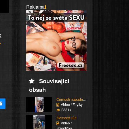
Reklama
x
Související
obsah
Černoch napadne stařen...
Video / Zbytky
2831x
Zlomený kůň
Video /
Srandičky