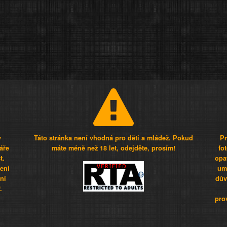
y
Táto stránka není vhodná pro děti a mládež. Pokud
Pr
áře
máte méně než 18 let, odejděte, prosím!
fo
t.
opa
šení
umí
ní
dův
.
pro