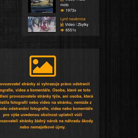
moto
1973x
Lynč nevěrnice
Video / Zbytky
6551x
ovozovatel stránky si vyhrazuje právo odstranit
tografie, videa a komentáře. Osoba, které se toto
tření provozovatele stránky týče, ani osoba, která
stila fotografii nebo video na stránku, nemůže z
odu odstranění fotografie, videa nebo komentáře
pro výše uvedenou okolnost uplatnit vůči
vozovateli stránky žádný nárok na náhradu škody
nebo nemajetkové újmy.