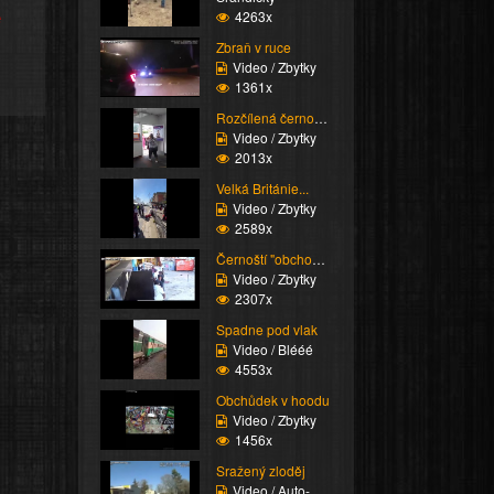
e
4263x
Zbraň v ruce
Video / Zbytky
1361x
Rozčílená černoška
Video / Zbytky
2013x
Velká Británie...
Video / Zbytky
2589x
Černoští "obchodníci"
Video / Zbytky
2307x
Spadne pod vlak
Video / Blééé
4553x
Obchůdek v hoodu
Video / Zbytky
1456x
Sražený zloděj
Video / Auto-