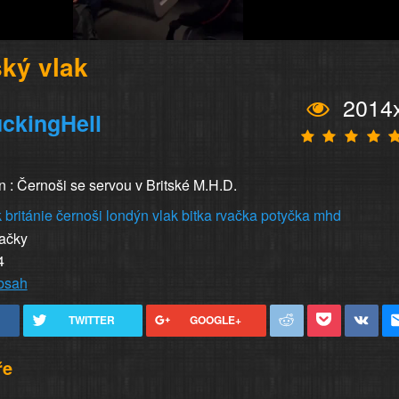
ký vlak
2014
ckingHell
n : Černoši se servou v Britské M.H.D.
k
británie
černoši
londýn
vlak
bitka
rvačka
potyčka
mhd
vačky
4
obsah
TWITTER
GOOGLE+
ře