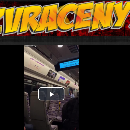
Play
Video