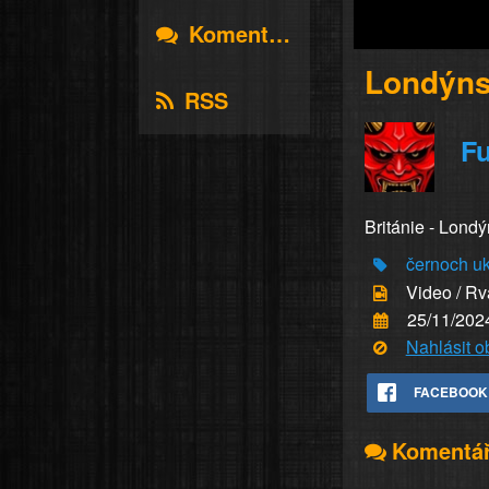
Komentáře
Londýns
RSS
Fu
Británie - Londý
černoch
u
Video / R
25/11/202
Nahlásit 
FACEBOOK
Komentá