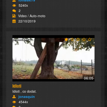
tomaski79
5240x
2
Video / Auto-moto
22/10/2019
06:05
Idioti
Idioti , co dodat.
jonasquin
4544x
3