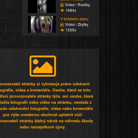
Video / Rvačky
1684x
V kritickém stavu
Video / Zbytky
1555x
ovozovatel stránky si vyhrazuje právo odstranit
tografie, videa a komentáře. Osoba, které se toto
tření provozovatele stránky týče, ani osoba, která
stila fotografii nebo video na stránku, nemůže z
odu odstranění fotografie, videa nebo komentáře
pro výše uvedenou okolnost uplatnit vůči
vozovateli stránky žádný nárok na náhradu škody
nebo nemajetkové újmy.