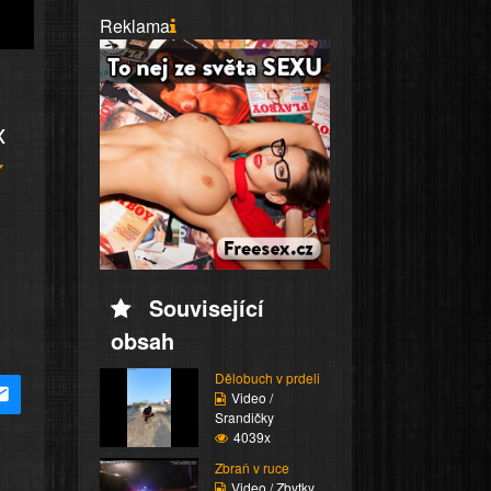
Reklama
x
Související
obsah
Dělobuch v prdeli
Video /
Srandičky
4039x
Zbraň v ruce
Video / Zbytky