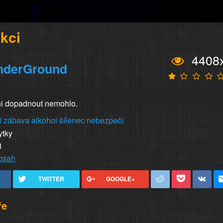
akci
4408
nderGround
ni dopadnout nemohlo.
i
zábava
alkohol
šílenec
nebezpečí
ytky
1
obsah
TWITTER
GOOGLE+
ře