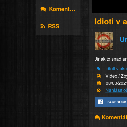
Komentáře
Idioti v 
RSS
U
Jinak to snad a
idioti v akc
Video / Zb
08/03/202
Nahlásit 
FACEBOOK
Komentá