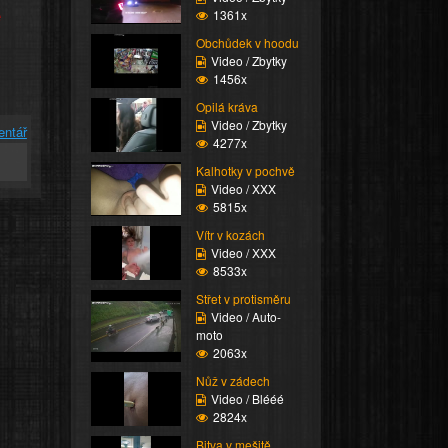
e
1361x
Obchůdek v hoodu
Video / Zbytky
1456x
Opilá kráva
Video / Zbytky
entář
4277x
Kalhotky v pochvě
Video / XXX
5815x
Vítr v kozách
Video / XXX
8533x
Střet v protisměru
Video / Auto-
moto
2063x
Nůž v zádech
Video / Blééé
2824x
Bitva v mešitě