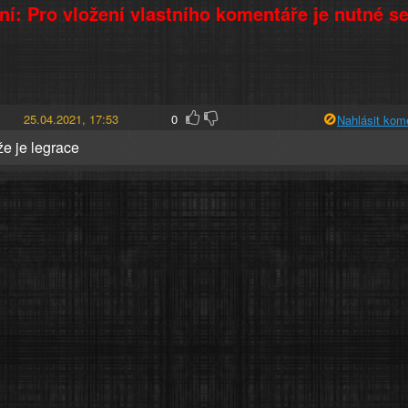
í: Pro vložení vlastního komentáře je nutné s
25.04.2021, 17:53
0
Nahlásit kom
že je legrace