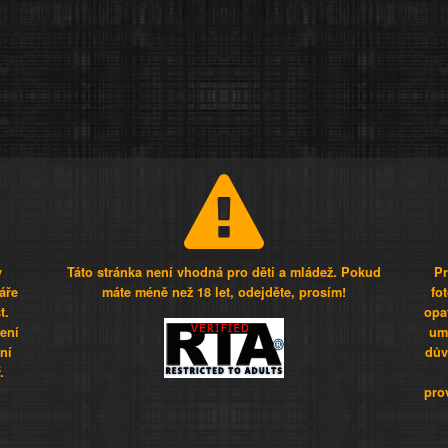
y
Táto stránka není vhodná pro děti a mládež. Pokud
Pr
áře
máte méně než 18 let, odejděte, prosím!
fo
t.
opa
šení
umí
ní
dův
.
pro