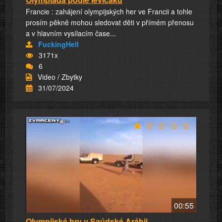
Francie : zahájení olympijských her ve Francii a tohle
prosím pěkně mohou sledovat děti v přímém přenosu
a v hlavním vysílacím čase...
FuckingHell
3171x
6
Video / Zbytky
31/07/2024
00:55
Olympijské hry v Saúdské Arábii