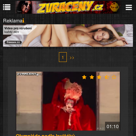
Reklama
1
>>
01:10
Olympiáda podle levičáků