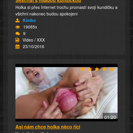
Sexchat s mladou kundičkou
Holka si přes Internet trochu promastí svojí kundičku a
všichni nakonec budou spokojeni
Kimbo
19085x
9
Video / XXX
23/10/2016
01:20
Asi nám chce holka něco říci