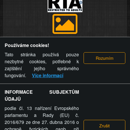
Provozovatel stránky si vyhrazuje právo odstranit fotografie,
Používáme cookies!
videa a komentáře. Osoba, které se toto opatření provozovatele
stránky týče, ani osoba, která umístila fotografii nebo video na
Tato stránka používá pouze
stránku, nemůže z důvodu odstranění fotografie, videa nebo
nezbytné cookies, potřebné k
komentáře pro výše uvedenou okolnost uplatnit vůči
zajištění jejího správného
provozovateli stránky žádný nárok na náhradu škody nebo
fungování.
Více informací
nemajetkové újmy.
INFORMACE SUBJEKTŮM
ZVRÁCENÝ.CZ - Svět není zvrácenej. To jen
ÚDAJŮ
ty lidi...
podle čl. 13 nařízení Evropského
parlamentu a Rady (EU) č.
2016/679 ze dne 27. dubna 2016 o
ochraně fyzických osob při