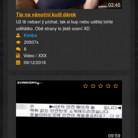
03:45
Tip na vánoční kutil dárek
Už tě nebaví jí píchat, tak si kup nebo udělej tohle
udělátko. Obě strany to jistě ocení XD
Kimbo
20507x
6
Video / XXX
09/12/2016
09:59