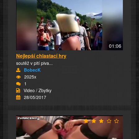
01:06
Nejlepší chlastací hry
soutěž v pití piva...
BobecK
2025x
1
Video / Zbytky
28/05/2017