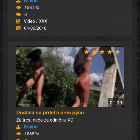
Kimbo
15872x
6
Video / XXX
04/09/2016
01:09
Dostala na prdel a přes pýču
Za trest nebo za odměnu XD
Kimbo
16882x