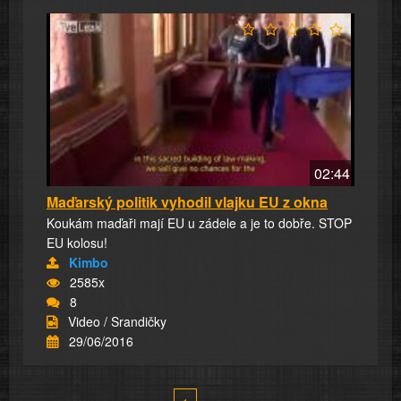
02:44
Maďarský politik vyhodil vlajku EU z okna
Koukám maďaři mají EU u zádele a je to dobře. STOP
EU kolosu!
Kimbo
2585x
8
Video / Srandičky
29/06/2016