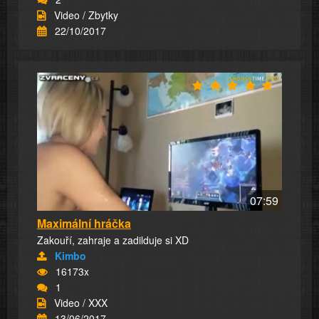
Video / Zbytky
22/10/2017
07:59
Maximální hráčka
Zakouří, zahraje a zadilduje si XD
Kimbo
16173x
1
Video / XXX
13/06/2017