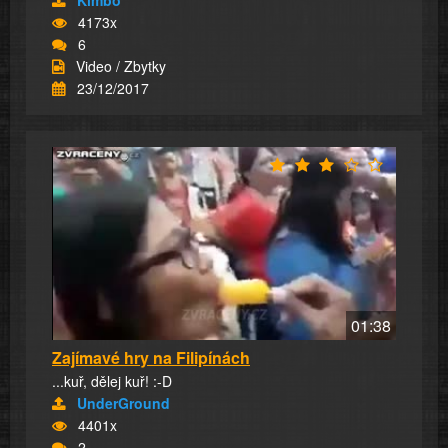
4173x
6
Video / Zbytky
23/12/2017
01:38
Zajímavé hry na Filipínách
...kuř, dělej kuř! :-D
UnderGround
4401x
2