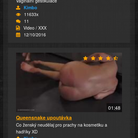
Vaginální gestikulace
Kimbo
11633x
11
Video / XXX
12/10/2016
01:48
Queensnake upoutávka
Co ženský neudělaj pro prachy na kosmetiku a
hadříky XD