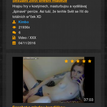
Sexuální život dnešní mládeže
Hrajou hry v kostýmech, masturbujou a vydělávaj
„špinavé“ peníze. Asi tuší, že tenhle Svět se řítí do
totálních sr*ček XD
Kimbo
21936x
6
Video / XXX
04/11/2016
37:03