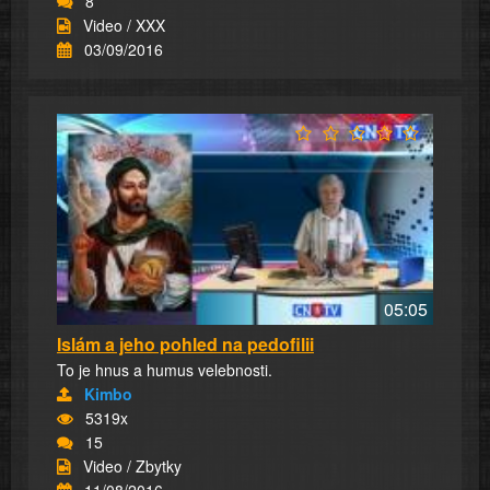
8
Video / XXX
03/09/2016
05:05
Islám a jeho pohled na pedofilii
To je hnus a humus velebnosti.
Kimbo
5319x
15
Video / Zbytky