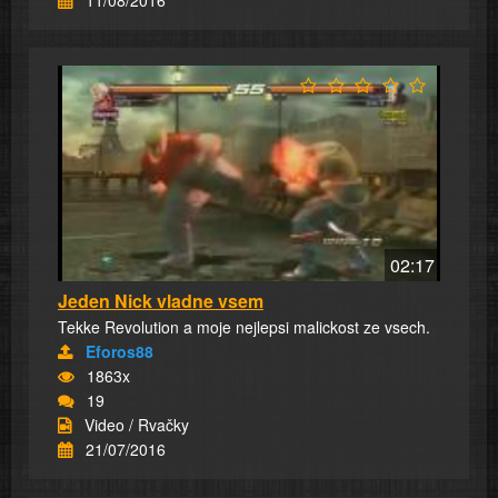
11/08/2016
02:17
Jeden Nick vladne vsem
Tekke Revolution a moje nejlepsi malickost ze vsech.
Eforos88
1863x
19
Video / Rvačky
21/07/2016