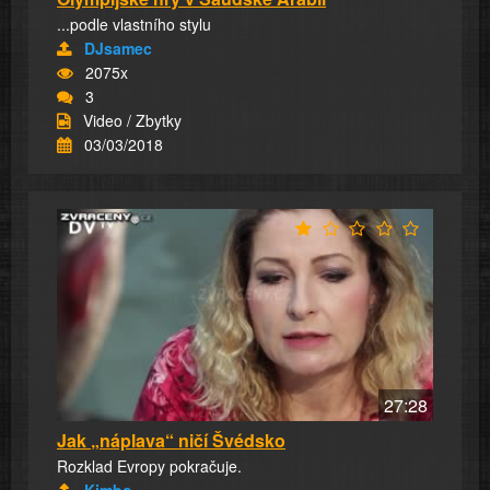
...podle vlastního stylu
DJsamec
2075x
3
Video / Zbytky
03/03/2018
27:28
Jak „náplava“ ničí Švédsko
Rozklad Evropy pokračuje.
Kimbo