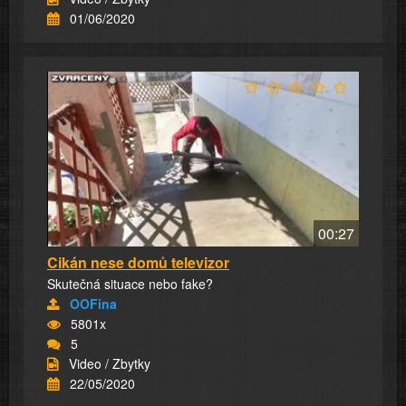
01/06/2020
00:27
Cikán nese domů televizor
Skutečná situace nebo fake?
OOFina
5801x
5
Video / Zbytky
22/05/2020