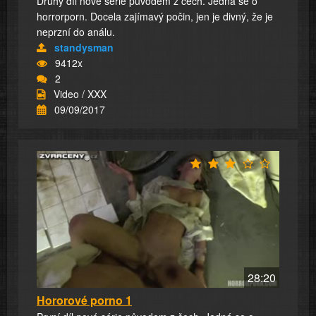
Druhý díl nové série původem z čech. Jedná se o
horrorporn. Docela zajímavý počin, jen je divný, že je
neprzní do análu.
standysman
9412x
2
Video / XXX
09/09/2017
28:20
Hororové porno 1