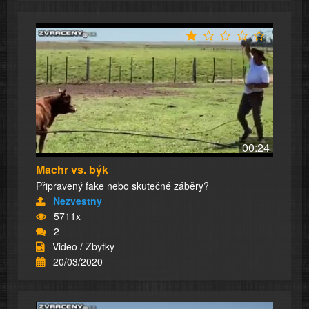
00:24
Machr vs. býk
Připravený fake nebo skutečné záběry?
Nezvestny
5711x
2
Video / Zbytky
20/03/2020