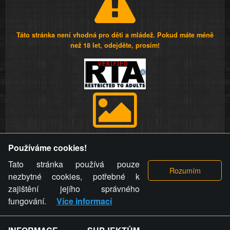
Táto stránka není vhodná pro děti a mládež. Pokud máte méně
než 18 let, odejděte, prosím!
Provozovatel stránky si vyhrazuje právo odstranit fotografie,
Používáme cookies!
videa a komentáře. Osoba, které se toto opatření provozovatele
stránky týče, ani osoba, která umístila fotografii nebo video na
Tato stránka používá pouze
stránku, nemůže z důvodu odstranění fotografie, videa nebo
nezbytné cookies, potřebné k
komentáře pro výše uvedenou okolnost uplatnit vůči
zajištění jejího správného
provozovateli stránky žádný nárok na náhradu škody nebo
fungování.
Více informací
nemajetkové újmy.