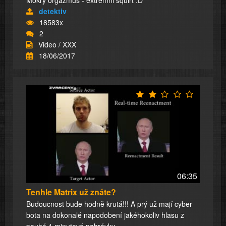
Mokry orgazmus - extremni squirt :D
detektiv
18583x
2
Video / XXX
18/06/2017
06:35
Tenhle Matrix už znáte?
Budoucnost bude hodně krutá!!! A prý už mají cyber
bota na dokonalé napodobení jakéhokoliv hlasu z
pouhé 1 minutové nahrávky.