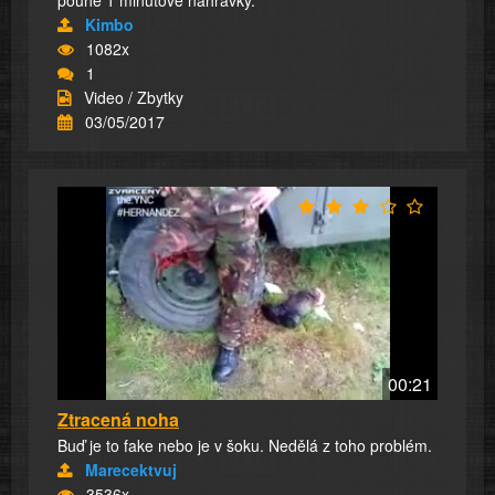
Kimbo
1082x
1
Video / Zbytky
03/05/2017
00:21
Ztracená noha
Buď je to fake nebo je v šoku. Nedělá z toho problém.
Marecektvuj
3536x