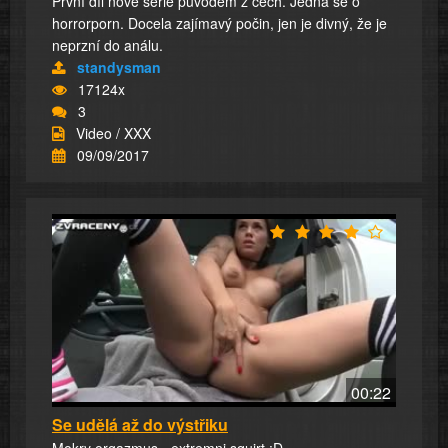
První díl nové série původem z čech. Jedná se o
horrorporn. Docela zajímavý počin, jen je divný, že je
neprzní do análu.
standysman
17124x
3
Video / XXX
09/09/2017
00:22
Se udělá až do výstřiku