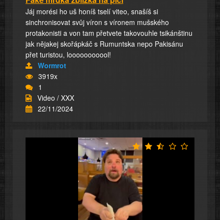
Jáj morési ho uš honíš tselí viteo, snašíš si
sinchronisovat svůj víron s víronem mušského
protakonisti a von tam přetvete takovouhle tsikánštinu
jak nějakej skořápkáč s Rumuntska nepo Pakisánu
přet turistou, looooooooool!
Wormrot
3919x
1
Video / XXX
22/11/2024