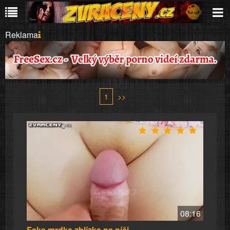
Reklama
1
>>
08:16
Fake mrdka zblízka na píči