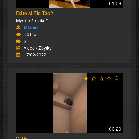
01:06
Dáte si Tic Tac?
Myslíte že fake?
Mkimik
5511x
2
Video / Zbytky
17/02/2022
00:20
WTF