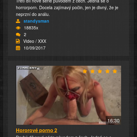
Třetí díl nové série původem z čech. Jedná se o
horrorporn. Docela zajímavý počin, jen je divný, že je
neprzní do análu.
standysman
18835x
2
Video / XXX
10/09/2017
16:30
Hororové porno 2