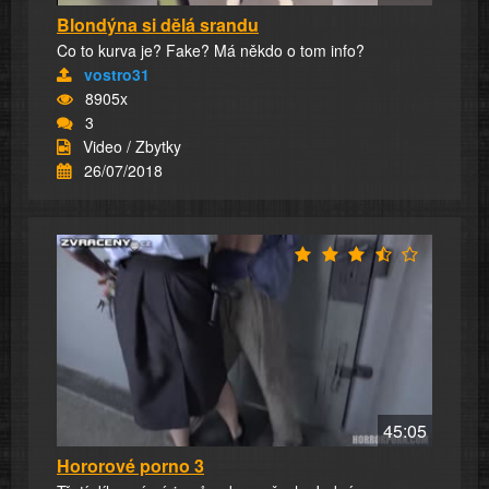
Blondýna si dělá srandu
Co to kurva je? Fake? Má někdo o tom info?
vostro31
8905x
3
Video / Zbytky
26/07/2018
45:05
Hororové porno 3