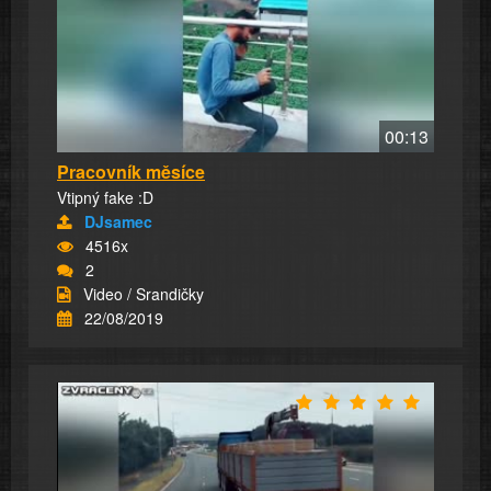
00:13
Pracovník měsíce
Vtipný fake :D
DJsamec
4516x
2
Video / Srandičky
22/08/2019