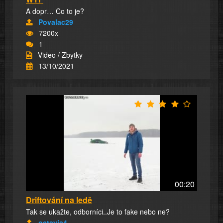
A dopr… Co to je?
Povalac29
7200x
1
Video / Zbytky
13/10/2021
00:20
Driftování na ledě
Tak se ukažte, odborníci..Je to fake nebo ne?
octavia4