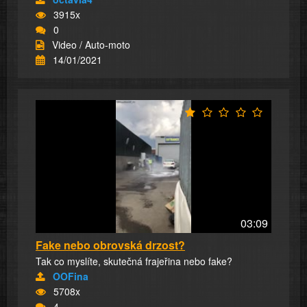
3915x
0
Video / Auto-moto
14/01/2021
03:09
Fake nebo obrovská drzost?
Tak co myslíte, skutečná frajeřina nebo fake?
OOFina
5708x
4