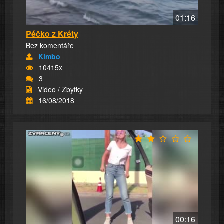
01:16
Péčko z Kréty
Bez komentáře
Kimbo
10415x
3
Video / Zbytky
16/08/2018
00:16