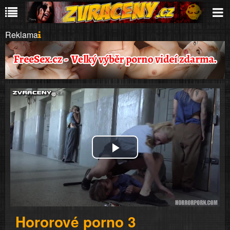
Reklama
Play
Video
Hororové porno 3