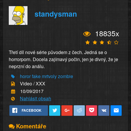
standysman
18835x
Třetí díl nové série původem z čech. Jedná se o
horrorporn. Docela zajímavý počin, jen je divný, že je
neprzní do análu.
horor
fake
mrtvoly
zombie
Video / XXX
10/09/2017
Nahlásit obsah
FACEBOOK
Komentáře