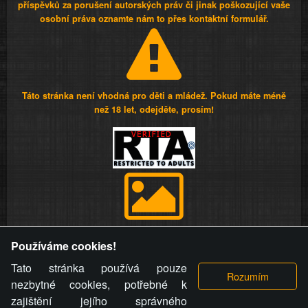
příspěvků za porušení autorských práv či jinak poškozující vaše
osobní práva oznamte nám to přes kontaktní formulář.
Táto stránka není vhodná pro děti a mládež. Pokud máte méně
než 18 let, odejděte, prosím!
Provozovatel stránky si vyhrazuje právo odstranit fotografie,
Používáme cookies!
videa a komentáře. Osoba, které se toto opatření provozovatele
stránky týče, ani osoba, která umístila fotografii nebo video na
Tato stránka používá pouze
stránku, nemůže z důvodu odstranění fotografie, videa nebo
nezbytné cookies, potřebné k
komentáře pro výše uvedenou okolnost uplatnit vůči
zajištění jejího správného
provozovateli stránky žádný nárok na náhradu škody nebo