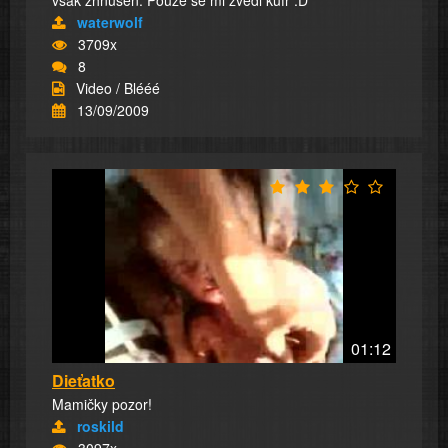
však zhnusen. Pouze se mi zvedl kufr :D
waterwolf
3709x
8
Video / Blééé
13/09/2009
01:12
Dieťatko
Mamičky pozor!
roskild
3097x