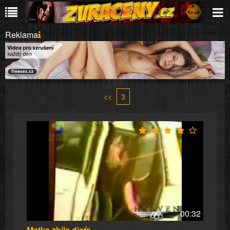
Reklama
<<
3
00:32
Matka zbila dieťa