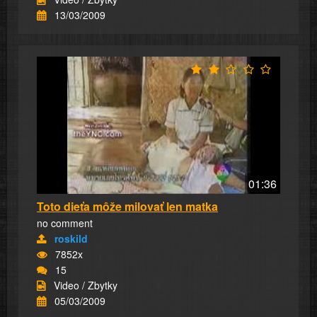
13/03/2009
01:36
Toto dieťa môže milovať len matka
no comment
roskild
7852x
15
Video / Zbytky
05/03/2009