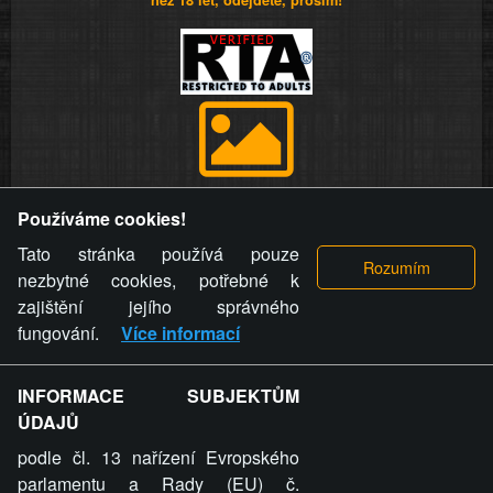
Provozovatel stránky si vyhrazuje právo odstranit fotografie,
Používáme cookies!
videa a komentáře. Osoba, které se toto opatření provozovatele
stránky týče, ani osoba, která umístila fotografii nebo video na
Tato stránka používá pouze
stránku, nemůže z důvodu odstranění fotografie, videa nebo
nezbytné cookies, potřebné k
komentáře pro výše uvedenou okolnost uplatnit vůči
zajištění jejího správného
provozovateli stránky žádný nárok na náhradu škody nebo
fungování.
Více informací
nemajetkové újmy.
INFORMACE SUBJEKTŮM
ZVRÁCENÝ.CZ - Svět není zvrácenej. To jen
ÚDAJŮ
ty lidi...
podle čl. 13 nařízení Evropského
parlamentu a Rady (EU) č.