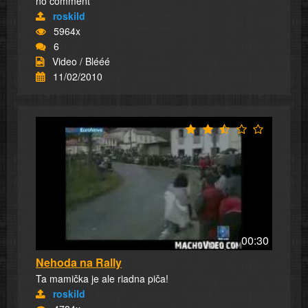
no comment
roskild
5964x
6
Video / Blééé
11/02/2010
00:30
Nehoda na Rally
Ta mamička je ale riadna piča!
roskild