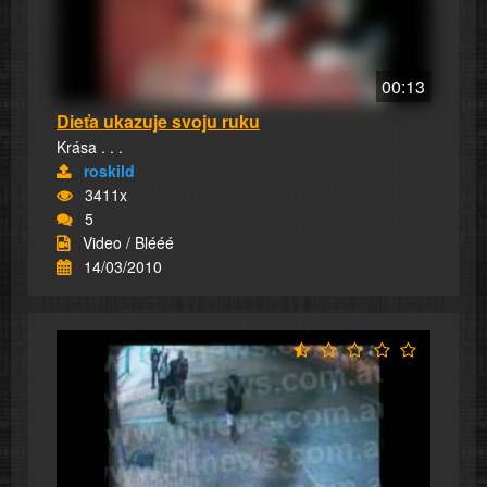
00:13
Dieťa ukazuje svoju ruku
Krása . . .
roskild
3411x
5
Video / Blééé
14/03/2010