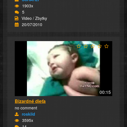
1903x
5
Video / Zbytky
20/07/2010
00:15
Bizardné dieťa
no comment
roskild
3595x
14