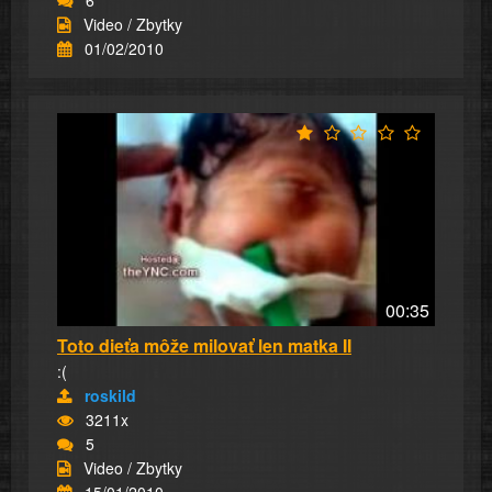
6
Video / Zbytky
01/02/2010
00:35
Toto dieťa môže milovať len matka II
:(
roskild
3211x
5
Video / Zbytky
15/01/2010