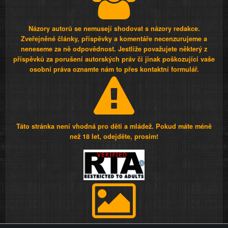
Názory autorů se nemusejí shodovat s názory redakce.
Zveřejněné články, příspěvky a komentáře necenzurujeme a
neneseme za ně odpovědnost. Jestliže považujete některý z
příspěvků za porušení autorských práv či jinak poškozující vaše
osobní práva oznamte nám to přes kontaktní formulář.
Táto stránka není vhodná pro děti a mládež. Pokud máte méně
než 18 let, odejděte, prosím!