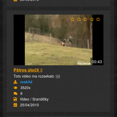
00:43
Pštros útočil :)
Toto video ma rozsekalo :)))
roskild
3520x
8
Video / Srandičky
25/04/2010