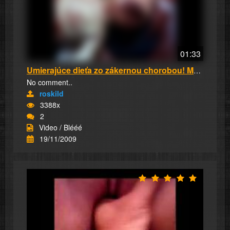
01:33
Umierajúce dieťa zo zákernou chorobou! Mamičk...
No comment..
roskild
3388x
2
Video / Blééé
19/11/2009