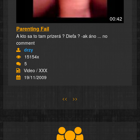
00:42
Parenting Fail
A kto sa to tam prizerá ? Dieťa ? -ak áno ... no
comment
drzy
15154x
5
Video / XXX
19/11/2009
<<
>>