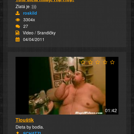
Zlatá je :)))
roskild
3304x
27
Video / Srandičky
04/04/2011
01:42
Tlouštík
Dieta by bodla.
SCHATZI