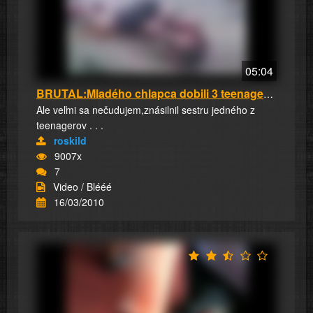
05:04
BRUTAL:Mladého chlapca dobili 3 teenagermi na...
Ale veľmi sa nečudujem,znásilnil sestru jedného z
teenagerov . . .
roskild
9007x
7
Video / Blééé
16/03/2010