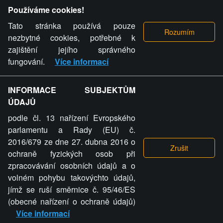
Provozovatel stránky si vyhrazuje právo odstranit fotografie,
Používáme cookies!
videa a komentáře. Osoba, které se toto opatření provozovatele
stránky týče, ani osoba, která umístila fotografii nebo video na
Tato stránka používá pouze
stránku, nemůže z důvodu odstranění fotografie, videa nebo
nezbytné cookies, potřebné k
komentáře pro výše uvedenou okolnost uplatnit vůči
zajištění jejího správného
provozovateli stránky žádný nárok na náhradu škody nebo
fungování.
Více informací
nemajetkové újmy.
INFORMACE SUBJEKTŮM
ZVRÁCENÝ.CZ - Svět není zvrácenej. To jen
ÚDAJŮ
ty lidi...
podle čl. 13 nařízení Evropského
parlamentu a Rady (EU) č.
2016/679 ze dne 27. dubna 2016 o
ochraně fyzických osob při
zpracovávání osobních údajů a o
ZVRÁCENÝ.CZ
volném pohybu takovýchto údajů,
jímž se ruší směrnice č. 95/46/ES
PRAVIDLA A PODMÍNKY
GDPR
COOKIES
(obecné nařízení o ochraně údajů)
Více informací