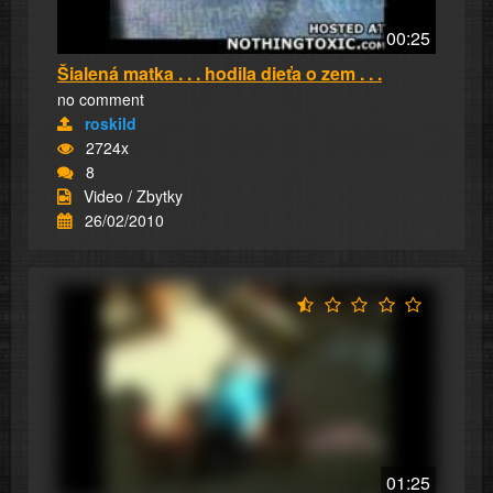
00:25
Šialená matka . . . hodila dieťa o zem . . .
no comment
roskild
2724x
8
Video / Zbytky
26/02/2010
01:25