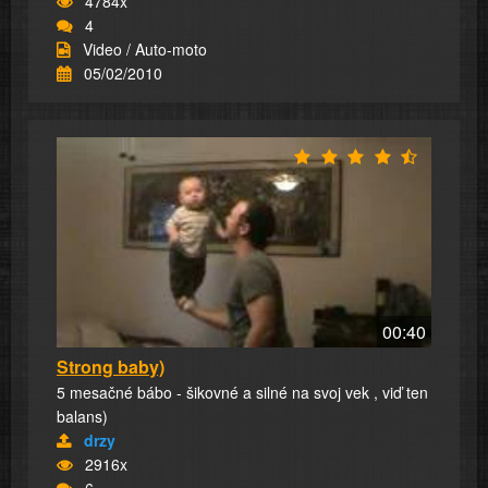
4784x
4
Video / Auto-moto
05/02/2010
00:40
Strong baby)
5 mesačné bábo - šikovné a silné na svoj vek , viď ten
balans)
drzy
2916x