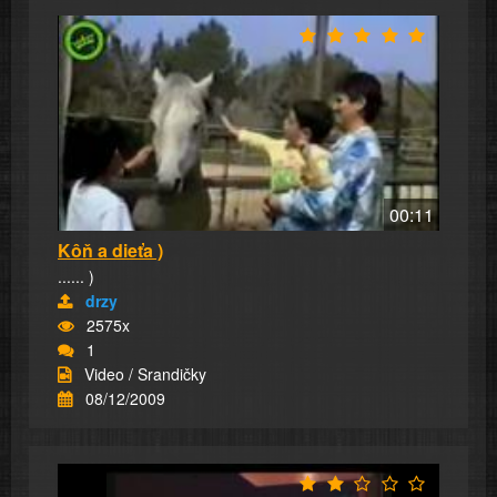
00:11
Kôň a dieťa )
...... )
drzy
2575x
1
Video / Srandičky
08/12/2009