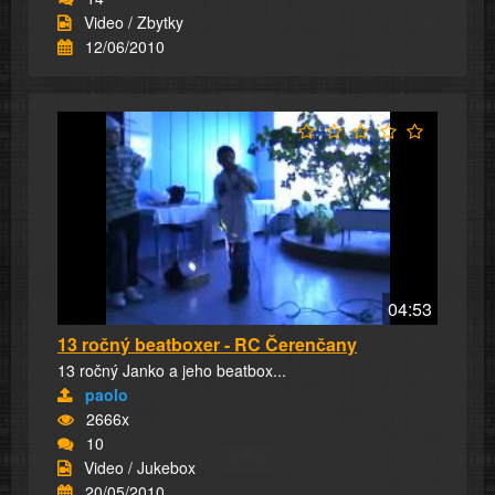
Video / Zbytky
12/06/2010
04:53
13 ročný beatboxer - RC Čerenčany
13 ročný Janko a jeho beatbox...
paolo
2666x
10
Video / Jukebox
20/05/2010