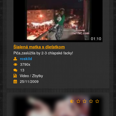
01:10
Šialená matka s dieťatkom
Piča,zaslúžila by 2-3 chlapské facky!
roskild
3790x
13
Video / Zbytky
25/11/2009