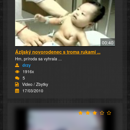
00:40
Ázijský novorodenec s troma rukami ...
Hm, príroda sa vyhrala ...
drzy
1916x
5
Video / Zbytky
17/03/2010