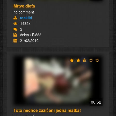
Mŕtve dieťa
no comment
roskild
1485x
2
Video / Blééé
21/02/2010
00:52
Toto nechce zažiť ani jedna matka!