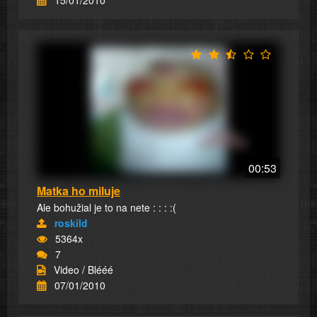
00:53
Matka ho miluje
Ale bohužial je to na nete : : : :(
roskild
5364x
7
Video / Blééé
07/01/2010