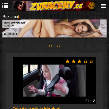
Reklama
<<
>>
01:12
Toto dieťa miluje Hip-Hop!