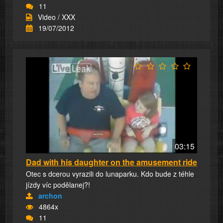
11
Video / XXX
19/07/2012
03:15
Dad with his daughter on the amusement ride
Otec s dcerou vyrazili do lunaparku. Kdo bude z téhle
jízdy víc podělanej?!
archon
4864x
11