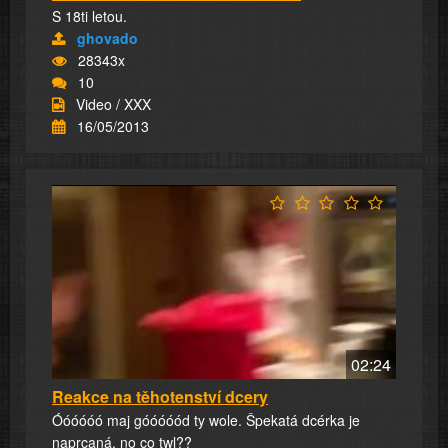
S 18ti letou.
ghovado
28343x
10
Video / XXX
16/05/2013
02:24
Reakce na těhotenství dcery
Óóóóóó maj góóóóód ty wole. Špekatá dcérka je
naprcaná, no co twl??