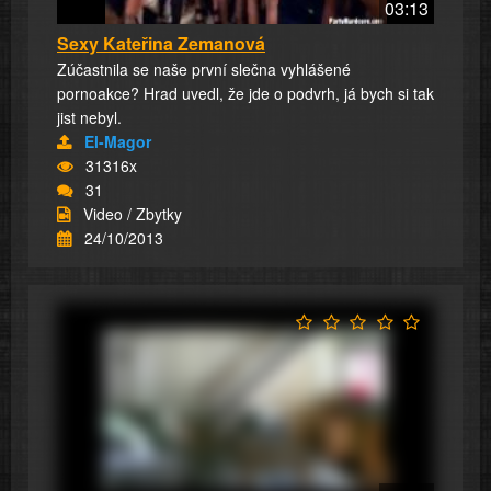
03:13
Sexy Kateřina Zemanová
Zúčastnila se naše první slečna vyhlášené
pornoakce? Hrad uvedl, že jde o podvrh, já bych si tak
jist nebyl.
El-Magor
31316x
31
Video / Zbytky
24/10/2013