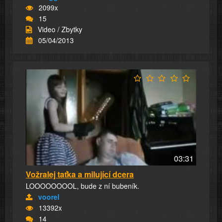
2099x
15
Video / Zbytky
05/04/2013
03:31
Vožralej taťka a milující dcera
LOOOOOOOOL, bude z ní bubeník.
voorel
13392x
14