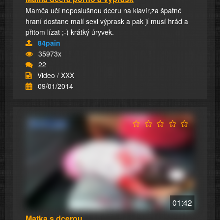
Mamča učí neposlušnou dceru na klavír,za špatné
hraní dostane malí sexi výprask a pak jí musí hrád a
přitom lízat ;-) krátký úryvek.
84pain
35973x
22
Video / XXX
09/01/2014
01:42
Matka s dcerou