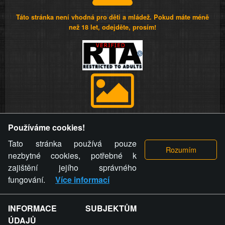
Táto stránka není vhodná pro děti a mládež. Pokud máte méně
než 18 let, odejděte, prosím!
Provozovatel stránky si vyhrazuje právo odstranit fotografie,
Používáme cookies!
videa a komentáře. Osoba, které se toto opatření provozovatele
stránky týče, ani osoba, která umístila fotografii nebo video na
Tato stránka používá pouze
stránku, nemůže z důvodu odstranění fotografie, videa nebo
nezbytné cookies, potřebné k
komentáře pro výše uvedenou okolnost uplatnit vůči
zajištění jejího správného
provozovateli stránky žádný nárok na náhradu škody nebo
fungování.
Více informací
nemajetkové újmy.
INFORMACE SUBJEKTŮM
ZVRÁCENÝ.CZ - Svět není zvrácenej. To jen
ÚDAJŮ