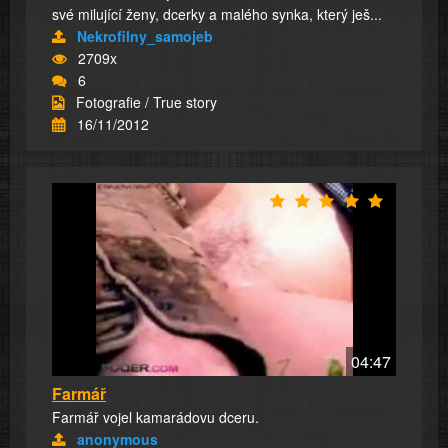
své milující ženy, dcerky a malého synka, který ješ...
Nekrofilny_samojeb
2709x
6
Fotografie / True story
16/11/2012
04:47
Farmář
Farmář vojel kamarádovu dceru.
anonymous