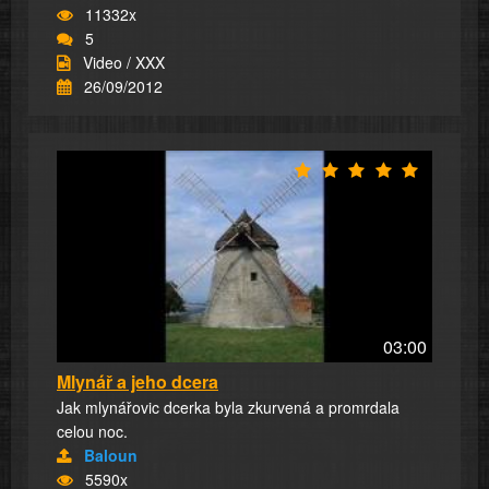
11332x
5
Video / XXX
26/09/2012
03:00
Mlynář a jeho dcera
Jak mlynářovic dcerka byla zkurvená a promrdala
celou noc.
Baloun
5590x