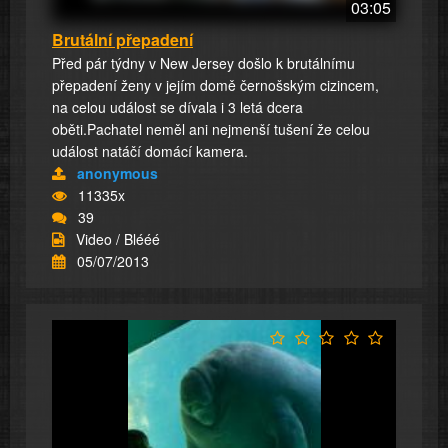
03:05
Brutální přepadení
Před pár týdny v New Jersey došlo k brutálnímu
přepadení ženy v jejím domě černošským cizincem,
na celou událost se dívala i 3 letá dcera
oběti.Pachatel neměl ani nejmenší tušení že celou
událost natáčí domácí kamera.
anonymous
11335x
39
Video / Blééé
05/07/2013