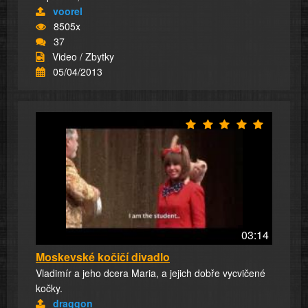
voorel
8505x
37
Video / Zbytky
05/04/2013
03:14
Moskevské kočičí divadlo
Vladimír a jeho dcera Maria, a jejich dobře vycvičené
kočky.
draggon