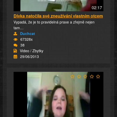
02:17
Dívka natočila své zneužívání vlastním otcem
Vypadá, že je to pravidelná praxe a zřejmě nejen
tam…
Duchcat
67328x
38
Video / Zbytky
29/06/2013