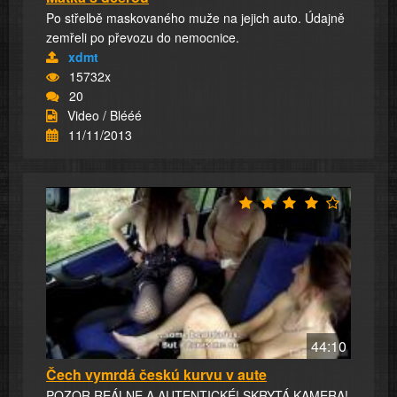
Po střelbě maskovaného muže na jejich auto. Údajně
zemřeli po převozu do nemocnice.
xdmt
15732x
20
Video / Blééé
11/11/2013
44:10
Čech vymrdá českú kurvu v aute
POZOR REÁLNE A AUTENTICKÉ! SKRYTÁ KAMERA!