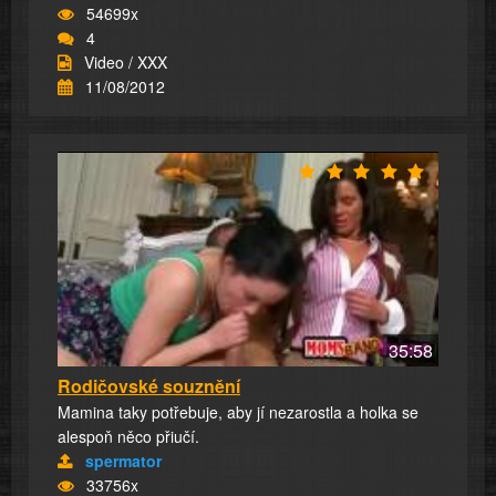
54699x
4
Video / XXX
11/08/2012
35:58
Rodičovské souznění
Mamina taky potřebuje, aby jí nezarostla a holka se
alespoň něco přiučí.
spermator
33756x