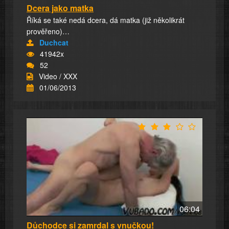
Dcera jako matka
Říká se také nedá dcera, dá matka (již několikrát
prověřeno)…
Duchcat
41942x
52
Video / XXX
01/06/2013
06:04
Důchodce si zamrdal s vnučkou!