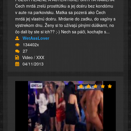
Čech mrdá zrelú prostitútku a jej dcéru bez kondómu
v aute na parkovisku. Matka sa pozerá ako Čech
mrdá jej vlastnú dcéru. Mrdanie do zadku, do vagíny s
výstrekom dnu. Ženy si to užívajú plnými dúškami, no
čo dali by ste si ich?? ;-) Nech sa páči, kochajte s...
WetAssLover
134402x
27
Video / XXX
04/11/2013