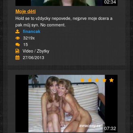
02:34
Moje děti
Hold se to vždycky nepovede, nejprve moje dcera a
pak můj syn. No comment.
financak
3219x
15
Video / Zbytky
27/06/2013
07:32