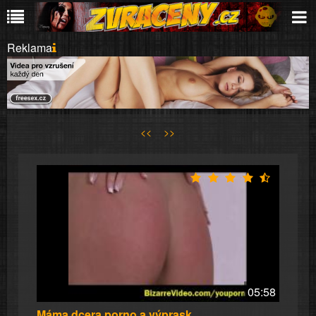
Reklama
<<
>>
05:58
Máma dcera porno a výprask