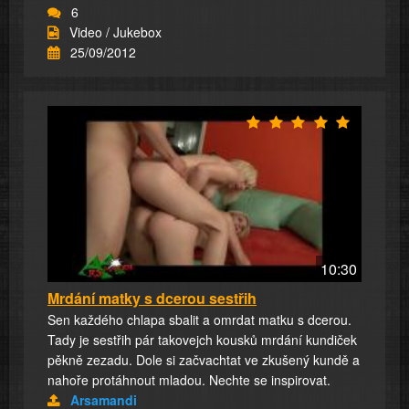
6
Video / Jukebox
25/09/2012
10:30
Mrdání matky s dcerou sestřih
Sen každého chlapa sbalit a omrdat matku s dcerou.
Tady je sestřih pár takovejch kousků mrdání kundiček
pěkně zezadu. Dole si začvachtat ve zkušený kundě a
nahoře protáhnout mladou. Nechte se inspirovat.
Arsamandi