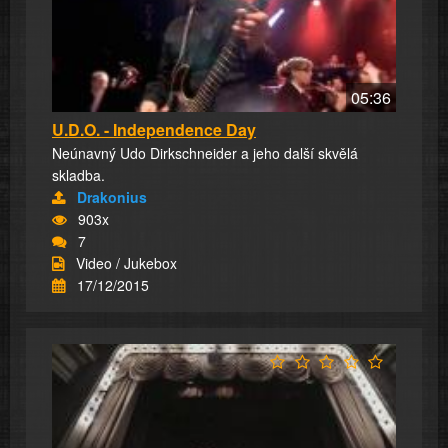
05:36
U.D.O. - Independence Day
Neúnavný Udo Dirkschneider a jeho další skvělá
skladba.
Drakonius
903x
7
Video / Jukebox
17/12/2015