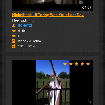
04:07
Nickelback - If Today Was Your Last Day
I feel sad.........
SCHATZI
615x
6
Video / Jukebox
18/03/2014
24