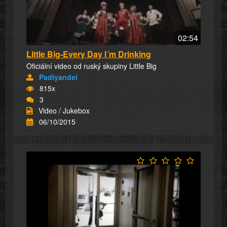
02:54
Little Big-Every Day I´m Drinking
Oficiální video od ruský skupiny Little Big
Padlyandel
815x
3
Video / Jukebox
06/10/2015