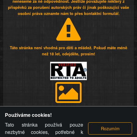
neneseme za ně odpovědnost. Jestliže považujete některý z
příspěvků za porušení autorských práv či jinak poškozující vaše
osobní práva oznamte nám to přes kontaktní formulář.
Táto stránka není vhodná pro děti a mládež. Pokud máte méně
než 18 let, odejděte, prosím!
Provozovatel stránky si vyhrazuje právo odstranit fotografie,
Používáme cookies!
videa a komentáře. Osoba, které se toto opatření provozovatele
stránky týče, ani osoba, která umístila fotografii nebo video na
Tato stránka používá pouze
stránku, nemůže z důvodu odstranění fotografie, videa nebo
nezbytné cookies, potřebné k
komentáře pro výše uvedenou okolnost uplatnit vůči