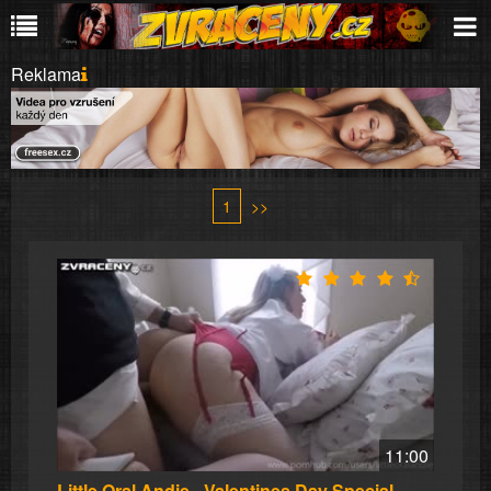
Reklama
1
>>
11:00
Little Oral Andie - Valentines Day Special