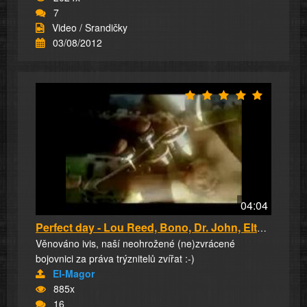
7
Video / Srandičky
03/08/2012
04:04
Perfect day - Lou Reed, Bono, Dr. John, Elton...
Věnováno ivis, naší neohrožené (ne)zvrácené
bojovnici za práva trýznitelů zvířat :-)
El-Magor
885x
16