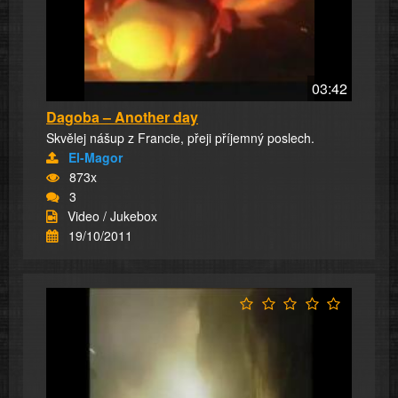
03:42
Dagoba – Another day
Skvělej nášup z Francie, přeji příjemný poslech.
El-Magor
873x
3
Video / Jukebox
19/10/2011