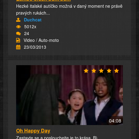
Hezké italské autíčko možná v daný moment ne právě
pravých rukách...
Duchcat
5012x
24
Video / Auto-moto
23/03/2013
04:08
Oh Happy Day
Zastavte se a poslouchejte,je to krása. B)