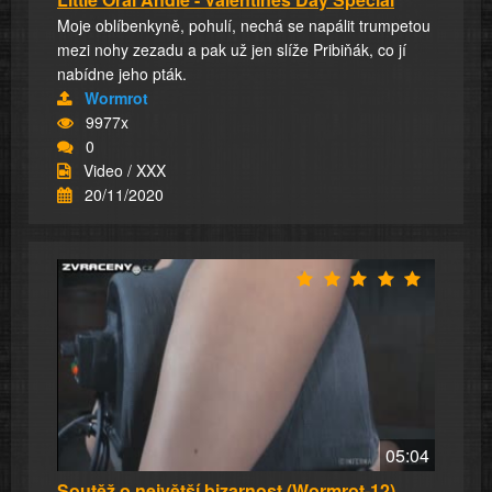
Moje oblíbenkyně, pohulí, nechá se napálit trumpetou
mezi nohy zezadu a pak už jen slíže Pribiňák, co jí
nabídne jeho pták.
Wormrot
9977x
0
Video / XXX
20/11/2020
05:04
Soutěž o největší bizarnost (Wormrot-12)