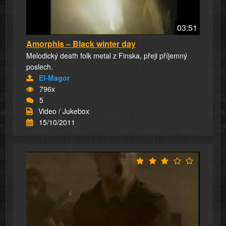
03:51
Amorphis – Black winter day
Melodický death folk metal z Finska, přeji příjemný
poslech.
El-Magor
796x
5
Video / Jukebox
15/10/2011