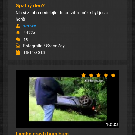
Špatný den?
Nic si z toho nedělejte, hned zítra může být ještě
horší.
wolwe
4477x
16
Fotografie / Srandičky
18/11/2013
10:33
Lambo crash bum bum