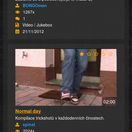
BONGOman
1267x
1
Video / Jukebox
21/11/2012
02:00
Normal day
Kompilace trickshotů v každodenních činostech.
spinal
2024x