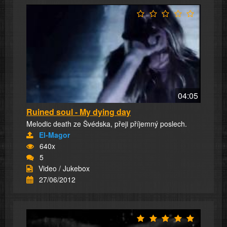
04:05
Ruined soul - My dying day
Melodic death ze Švédska, přeji příjemný poslech.
El-Magor
640x
5
Video / Jukebox
27/06/2012