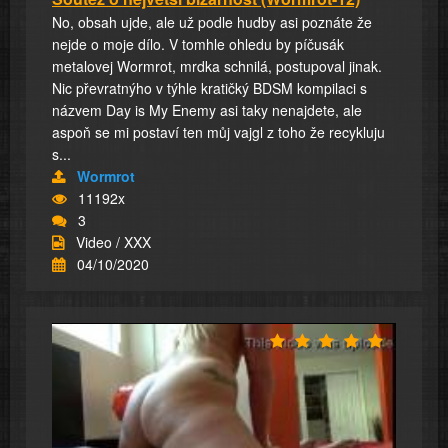
No, obsah ujde, ale už podle hudby asi poznáte že
nejde o moje dílo. V tomhle ohledu by píčusák
metalovej Wormrot, mrdka schnilá, postupoval jinak.
Nic převratnýho v týhle kratičký BDSM kompilaci s
názvem Day is My Enemy asi taky nenajdete, ale
aspoň se mi postaví ten můj vajgl z toho že recykluju
s...
Wormrot
11192x
3
Video / XXX
04/10/2020