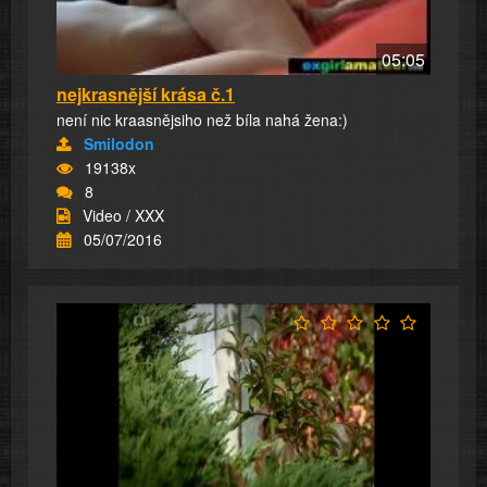
05:05
nejkrasnější krása č.1
není nic kraasnějsiho než bíla nahá žena:)
Smilodon
19138x
8
Video / XXX
05/07/2016