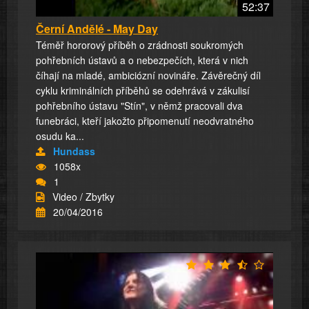
52:37
Černí Andělé - May Day
Téměř hororový příběh o zrádnosti soukromých
pohřebních ústavů a o nebezpečích, která v nich
číhají na mladé, ambiciózní novináře. Závěrečný díl
cyklu kriminálních příběhů se odehrává v zákulisí
pohřebního ústavu "Stín", v němž pracovali dva
funebráci, kteří jakožto připomenutí neodvratného
osudu ka...
Hundass
1058x
1
Video / Zbytky
20/04/2016