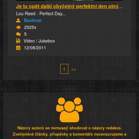
Je tu opět další obyčejný perfektní den plný ...
Lou Reed - Perfect Day...
Duchcat
2525x
5
Video / Jukebox
12/08/2011
1
>>
Názory autorů se nemusejí shodovat s názory redakce.
Zveřejněné články, příspěvky a komentáře necenzurujeme a