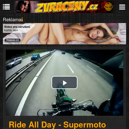
Reklama
Play
Video
Ride All Day - Supermoto