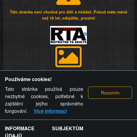
Táto stránka není vhodná pro děti a mládež. Pokud máte méně
než 18 let, odejděte, prosím!
Provozovatel stránky si vyhrazuje právo odstranit fotografie,
Používáme cookies!
videa a komentáře. Osoba, které se toto opatření provozovatele
stránky týče, ani osoba, která umístila fotografii nebo video na
Tato stránka používá pouze
stránku, nemůže z důvodu odstranění fotografie, videa nebo
nezbytné cookies, potřebné k
komentáře pro výše uvedenou okolnost uplatnit vůči
zajištění jejího správného
provozovateli stránky žádný nárok na náhradu škody nebo
fungování.
Více informací
nemajetkové újmy.
INFORMACE SUBJEKTŮM
ZVRÁCENÝ.CZ - Svět není zvrácenej. To jen
ÚDAJŮ