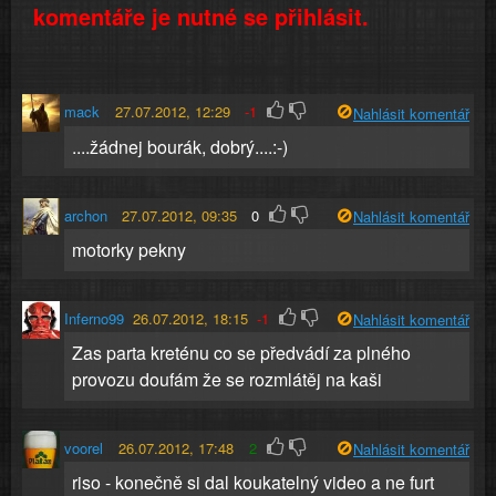
komentáře je nutné se přihlásit.
mack
27.07.2012, 12:29
-1
Nahlásit komentář
....žádnej bourák, dobrý....:-)
archon
27.07.2012, 09:35
0
Nahlásit komentář
motorky pekny
Inferno99
26.07.2012, 18:15
-1
Nahlásit komentář
Zas parta kreténu co se předvádí za plného
provozu doufám že se rozmlátěj na kaši
voorel
26.07.2012, 17:48
2
Nahlásit komentář
riso - konečně si dal koukatelný video a ne furt