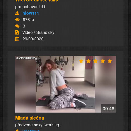
pro pobavení :D
hlow111
6761x
3
Video / Srandičky
29/09/2020
00:46
Mladá slečna
předvede sexy twerking..
vostro31