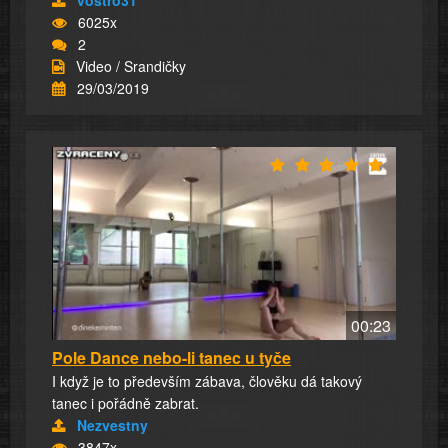
6025x
2
Video / Srandičky
29/03/2019
00:23
Pole Dance nebo-li tanec u tyče
I když je to především zábava, člověku dá takový
tanec i pořádně zabrat.
Nezvestny
3847x