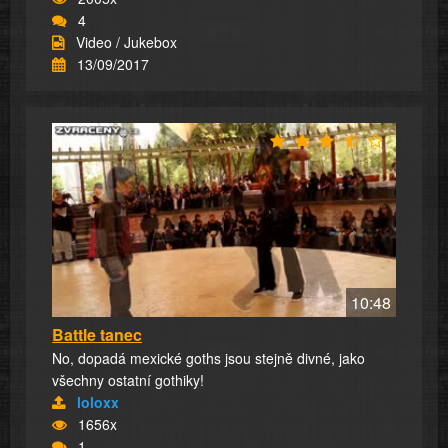
4
Video / Jukebox
13/09/2017
10:48
Battle tanec
No, dopadá mexické goths jsou stejně divné, jako
všechny ostatní gothiky!
loloxx
1656x
1