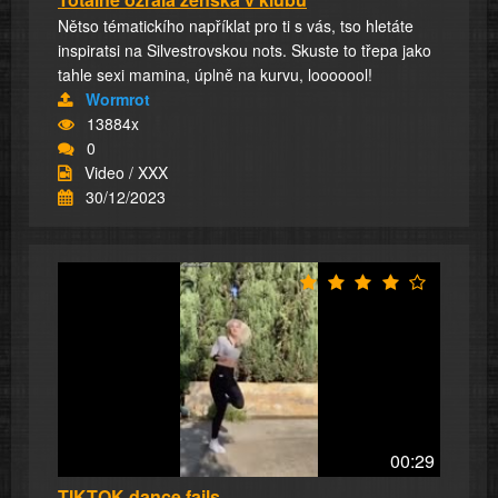
Nětso tématickího napříklat pro ti s vás, tso hletáte
inspiratsi na Silvestrovskou nots. Skuste to třepa jako
tahle sexi mamina, úplně na kurvu, looooool!
Wormrot
13884x
0
Video / XXX
30/12/2023
00:29
TIKTOK dance fails