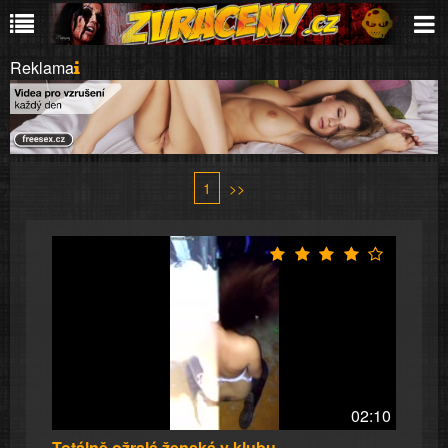
Reklama
1
>>
02:10
Totálně ožralá ženská v klubu