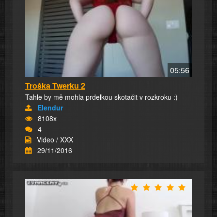
05:56
Troška Twerku 2
Tahle by mě mohla prdelkou skotačit v rozkroku :)
Elendur
8108x
4
Video / XXX
29/11/2016