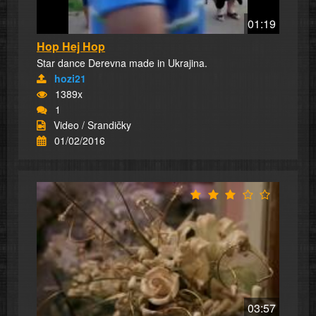
01:19
Hop Hej Hop
Star dance Derevna made in Ukrajina.
hozi21
1389x
1
Video / Srandičky
01/02/2016
03:57