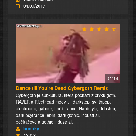
04/09/2017
01:14
Dance till You're Dead Cybergoth Remix
Cybergoth je subkultura, která pochází z prvků goth,
RAVER a Rivethead módy. ... darkstep, synthpop,
electropop, gabber, hard trance, Hardstyle, dubstep,
dark psytrance, ebm, dark gothic, industrial,
počítačové a gothic industrial.
bonoky
1231x