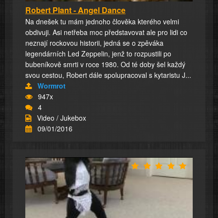
Robert Plant - Angel Dance
Na dnešek tu mám jednoho člověka kterého velmi
obdivuji. Asi netřeba moc představovat ale pro lidi co
neznají rockovou historii, jedná se o zpěváka
legendárních Led Zeppelin, jenž to rozpustili po
bubeníkově smrti v roce 1980. Od té doby šel každý
svou cestou, Robert dále spolupracoval s kytaristu J...
Wormrot
947x
4
Video / Jukebox
09/01/2016