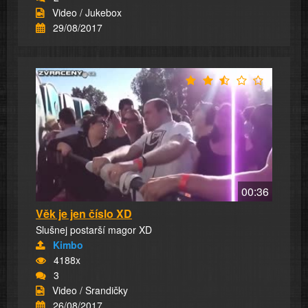
Video / Jukebox
29/08/2017
00:36
Věk je jen číslo XD
Slušnej postarší magor XD
Kimbo
4188x
3
Video / Srandičky
26/08/2017