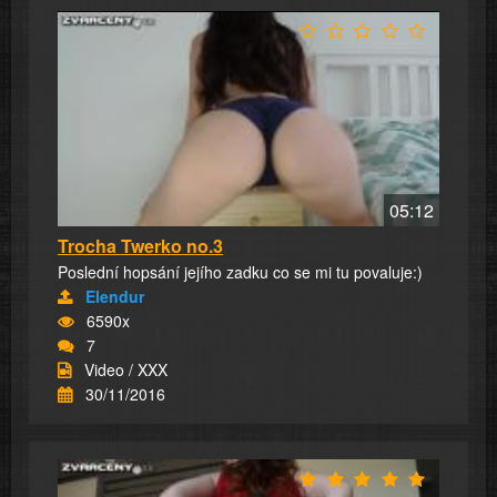
05:12
Trocha Twerko no.3
Poslední hopsání jejího zadku co se mi tu povaluje:)
Elendur
6590x
7
Video / XXX
30/11/2016