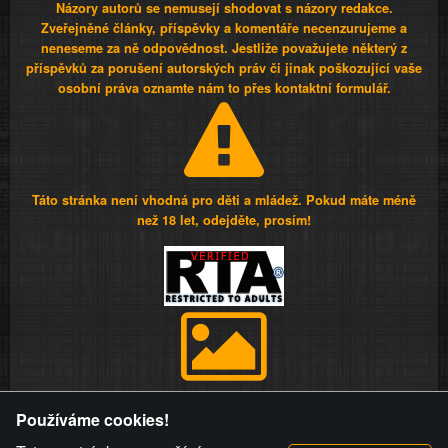
Názory autorů se nemusejí shodovat s názory redakce.
Zveřejněné články, příspěvky a komentáře necenzurujeme a
neneseme za ně odpovědnost. Jestliže považujete některý z
příspěvků za porušení autorských práv či jinak poškozující vaše
osobní práva oznamte nám to přes kontaktní formulář.
Táto stránka není vhodná pro děti a mládež. Pokud máte méně
než 18 let, odejděte, prosím!
Provozovatel stránky si vyhrazuje právo odstranit fotografie,
Používáme cookies!
videa a komentáře. Osoba, které se toto opatření provozovatele
stránky týče, ani osoba, která umístila fotografii nebo video na