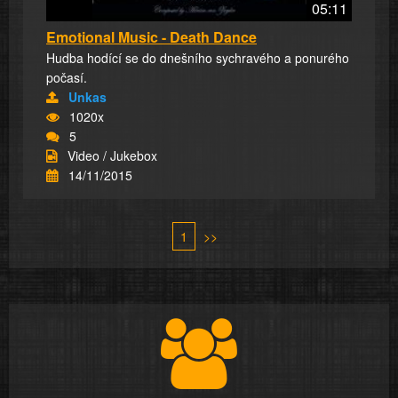
05:11
Emotional Music - Death Dance
Hudba hodící se do dnešního sychravého a ponurého
počasí.
Unkas
1020x
5
Video / Jukebox
14/11/2015
1
>>