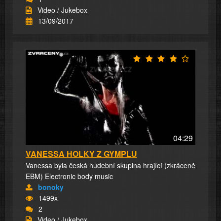
Video / Jukebox
13/09/2017
04:29
VANESSA HOLKY Z GYMPLU
Vanessa byla česká hudební skupina hrající (zkráceně
EBM) Electronic body music
bonoky
1499x
2
Video / Jukebox