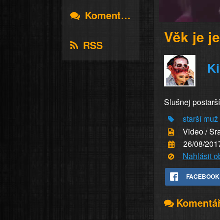
Komentáře
Věk je j
RSS
K
Slušnej postarš
starší
muž
Video / Sr
26/08/201
Nahlásit 
FACEBOOK
Komentá