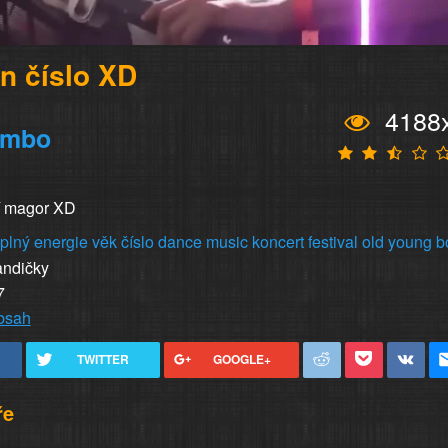
en číslo XD
4188
imbo
í magor XD
plný
energie
věk
číslo
dance
music
koncert
festival
old
young
b
andičky
7
obsah
TWITTER
GOOGLE+
ře