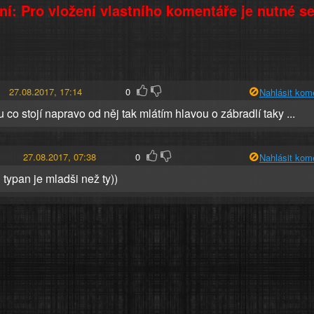
í: Pro vložení vlastního komentáře je nutné s
27.08.2017, 17:14
0
Nahlásit kom
u co stojí napravo od něj tak mlátím hlavou o zábradlí taky ...
27.08.2017, 07:38
0
Nahlásit kom
typan je mladši než ty))