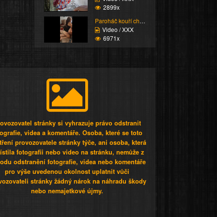
2899x
Paroháč kouří chlapa
Video / XXX
6971x
ovozovatel stránky si vyhrazuje právo odstranit
tografie, videa a komentáře. Osoba, které se toto
tření provozovatele stránky týče, ani osoba, která
stila fotografii nebo video na stránku, nemůže z
odu odstranění fotografie, videa nebo komentáře
pro výše uvedenou okolnost uplatnit vůči
vozovateli stránky žádný nárok na náhradu škody
nebo nemajetkové újmy.