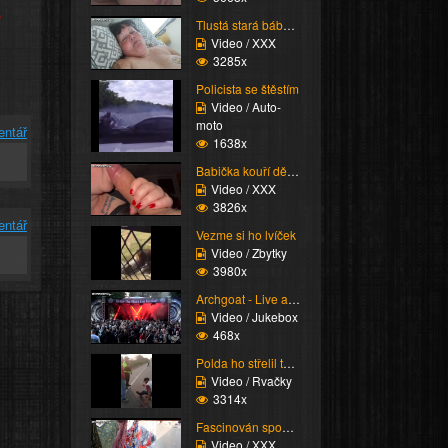
e
Tlustá stará bába vzdy...
Video / XXX
3285x
Policista se štěstím
Video / Auto-
moto
entář
1638x
Babička kouří dědečka
Video / XXX
3826x
entář
Vezme si ho lvíček
Video / Zbytky
3980x
Archgoat - Live at Und...
Video / Jukebox
468x
Polda ho střelil tak h...
Video / Rvačky
3314x
Fascinován spodním prá...
Video / XXX