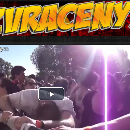
Play
Video