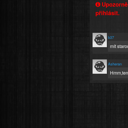
Upozorněn
přihlásit.
b37
mít staro
Asheran
Hmm,ten 