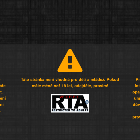
y
Táto stránka není vhodná pro děti a mládež. Pokud
Pr
áře
máte méně než 18 let, odejděte, prosím!
fo
t.
opa
šení
umí
ní
dův
.
pro