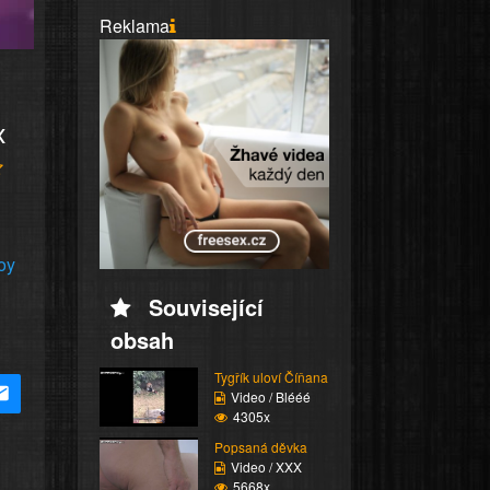
Reklama
x
oy
Související
obsah
Tygřík uloví Číňana
Video / Blééé
4305x
Popsaná děvka
Video / XXX
5668x