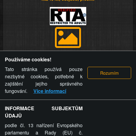
Provozovatel stránky si vyhrazuje právo odstranit fotografie,
Používáme cookies!
videa a komentáře. Osoba, které se toto opatření provozovatele
stránky týče, ani osoba, která umístila fotografii nebo video na
Tato stránka používá pouze
stránku, nemůže z důvodu odstranění fotografie, videa nebo
nezbytné cookies, potřebné k
komentáře pro výše uvedenou okolnost uplatnit vůči
zajištění jejího správného
provozovateli stránky žádný nárok na náhradu škody nebo
fungování.
Více informací
nemajetkové újmy.
INFORMACE SUBJEKTŮM
ZVRÁCENÝ.CZ - Svět není zvrácenej. To jen
ÚDAJŮ
ty lidi...
podle čl. 13 nařízení Evropského
parlamentu a Rady (EU) č.