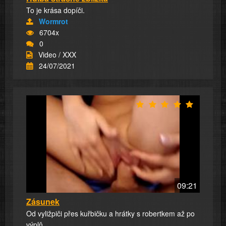
To je krása dopíči.
Wormrot
6704x
0
Video / XXX
24/07/2021
09:21
Zásunek
Od vyližpiči přes kuřbičku a hrátky s robertkem až po
výplň.