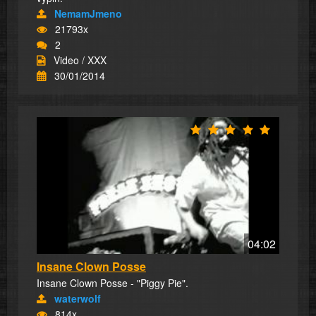
NemamJmeno
21793x
2
Video / XXX
30/01/2014
04:02
Insane Clown Posse
Insane Clown Posse - "Piggy Pie".
waterwolf
814x