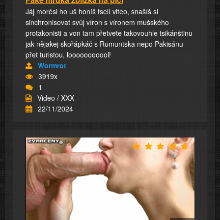
Jáj morési ho uš honíš tselí viteo, snašíš si
sinchronisovat svůj víron s víronem mušského
protakonisti a von tam přetvete takovouhle tsikánštinu
jak nějakej skořápkáč s Rumuntska nepo Pakisánu
přet turistou, looooooooool!
Wormrot
3919x
1
Video / XXX
22/11/2024