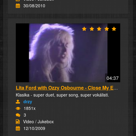
30/08/2010
04:37
Lita Ford with Ozzy Osbourne - Close My Eyes ...
Klasika - super duet, super song, super vokálisti.
drzy
1851x
3
Video / Jukebox
12/10/2009