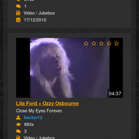
1
Video / Jukebox
17/12/2010
04:37
Lita Ford + Ozzy Osbourne
Close My Eyes Forever.
hector12
883x
3
Video / Jukebox