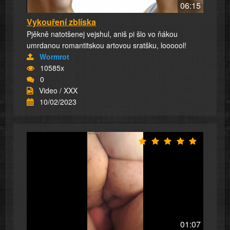
06:15
Vykouření zblíska
Pjěkně natotšenej vejshul, aniš pi šlo vo ňákou
umrdanou romantitskou artovou sratšku, loooool!
Wormrot
10585x
0
Video / XXX
10/02/2023
01:07