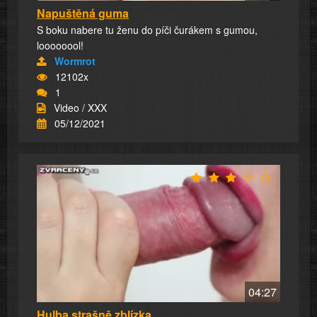
Napuštěná guma
S boku nabere tu ženu do píči čurákem s gumou,
loooooool!
Wormrot
12102x
1
Video / XXX
05/12/2021
04:27
Hulba strašně zblízka