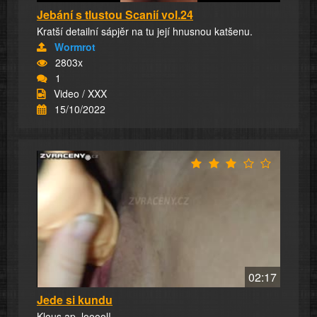
Jebání s tlustou Scanií vol.24
Kratší detailní sápjěr na tu její hnusnou katšenu.
Wormrot
2803x
1
Video / XXX
15/10/2022
02:17
Jede si kundu
Klous ap, looool!