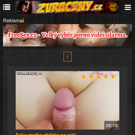
Reklama
1
08:16
Fake mrdka zblízka na píči