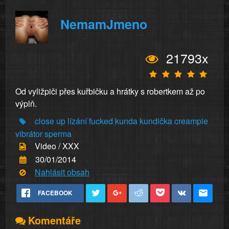
NemamJmeno
21793x
Od vyližpiči přes kuřbičku a hrátky s robertkem až po
výplň.
close up
lízání
fucked
kunda
kundička
creampie
vibrátor
sperma
Video / XXX
30/01/2014
Nahlásit obsah
FACEBOOK
Komentáře