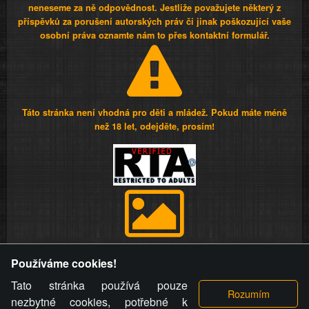
neneseme za ně odpovědnost. Jestliže považujete některý z
příspěvků za porušení autorských práv či jinak poškozující vaše
osobní práva oznamte nám to přes kontaktní formulář.
Táto stránka není vhodná pro děti a mládež. Pokud máte méně
než 18 let, odejděte, prosím!
Provozovatel stránky si vyhrazuje právo odstranit fotografie,
Používáme cookies!
videa a komentáře. Osoba, které se toto opatření provozovatele
stránky týče, ani osoba, která umístila fotografii nebo video na
Tato stránka používá pouze
stránku, nemůže z důvodu odstranění fotografie, videa nebo
nezbytné cookies, potřebné k
komentáře pro výše uvedenou okolnost uplatnit vůči