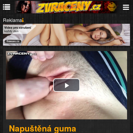
Reklama
Play
Video
Napuštěná guma