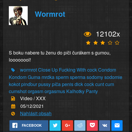
Wormrot
12102x
S boku nabere tu ženu do píči čurákem s gumou,
loooooool!
wormrot
Close
Up
Fucking
With
cock
Condom
Kondom
Guma
mrdka
sperm
sperma
sodomy
sodomie
kokot
pinďour
pussy
píča
penis
dick
cock
cunt
cum
cumshot
orgasm
orgasmus
Kalhotky
Panty
Video / XXX
05/12/2021
Nahlásit obsah
FACEBOOK