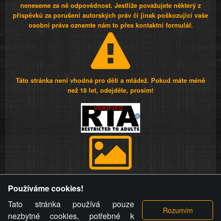
neneseme za ně odpovědnost. Jestliže považujete některý z
příspěvků za porušení autorských práv či jinak poškozující vaše
osobní práva oznamte nám to přes kontaktní formulář.
Táto stránka není vhodná pro děti a mládež. Pokud máte méně
než 18 let, odejděte, prosím!
Provozovatel stránky si vyhrazuje právo odstranit fotografie,
Používáme cookies!
videa a komentáře. Osoba, které se toto opatření provozovatele
stránky týče, ani osoba, která umístila fotografii nebo video na
Tato stránka používá pouze
stránku, nemůže z důvodu odstranění fotografie, videa nebo
nezbytné cookies, potřebné k
komentáře pro výše uvedenou okolnost uplatnit vůči