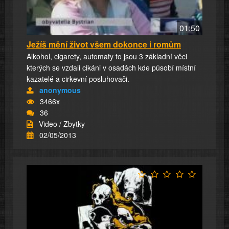
01:50
Ježíš mění život všem dokonce i romům
Alkohol, cigarety, automaty to jsou 3 základní věci
kterých se vzdali cikáni v osadách kde působí místní
kazatelé a cirkevní posluhovači.
anonymous
3466x
36
Video / Zbytky
02/05/2013