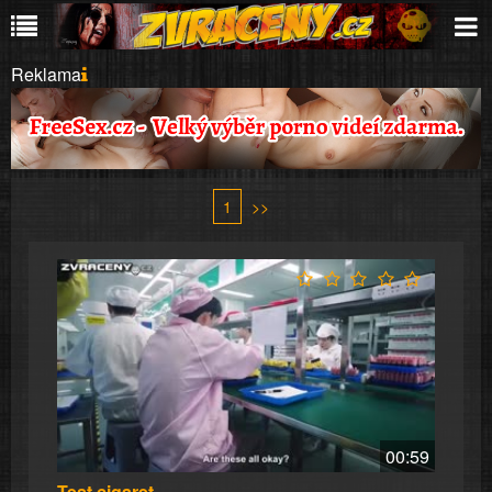
Reklama
1
>>
00:59
Test cigaret