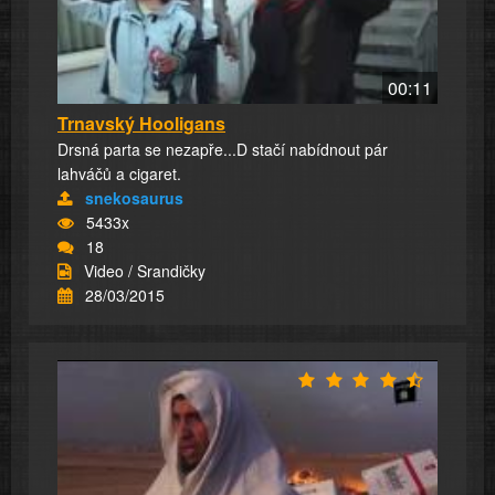
00:11
Trnavský Hooligans
Drsná parta se nezapře...D stačí nabídnout pár
lahváčů a cigaret.
snekosaurus
5433x
18
Video / Srandičky
28/03/2015