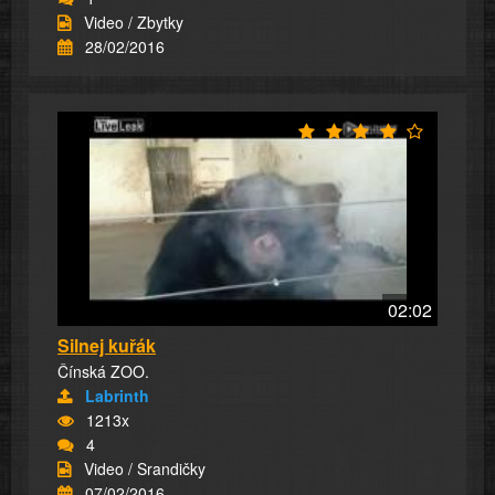
Video / Zbytky
28/02/2016
02:02
Silnej kuřák
Čínská ZOO.
Labrinth
1213x
4
Video / Srandičky
07/02/2016