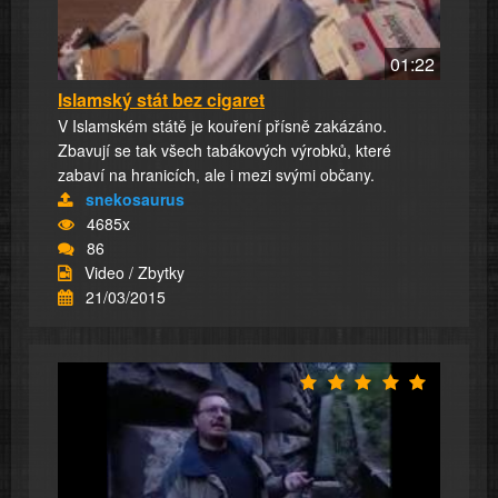
01:22
Islamský stát bez cigaret
V Islamském státě je kouření přísně zakázáno.
Zbavují se tak všech tabákových výrobků, které
zabaví na hranicích, ale i mezi svými občany.
snekosaurus
4685x
86
Video / Zbytky
21/03/2015