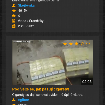
Skejbynka
4915x
0
Video / Srandičky
23/03/2021
02:08
Podívejte se, jak pašují cigarety!
Cigarety se dají schovat evidentně úplně všude.
xgibon
2258x