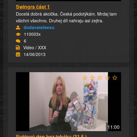
Swingrs část 1
Docelá dobrá akcička, Česká podotýkám. Mrdaj tam
všichni všechno. Druhej díl nahraju asi zejtra.
dodavatelsexu
110003x
6
Video / XXX
14/06/2013
11:00
Světový den bez tabáku (31.5.)