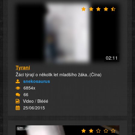
02:11
Tyrani
Žáci týrají o několik let mladšího žáka..(Čína)
snekosaurus
6854x
66
Video / Blééé
25/06/2015