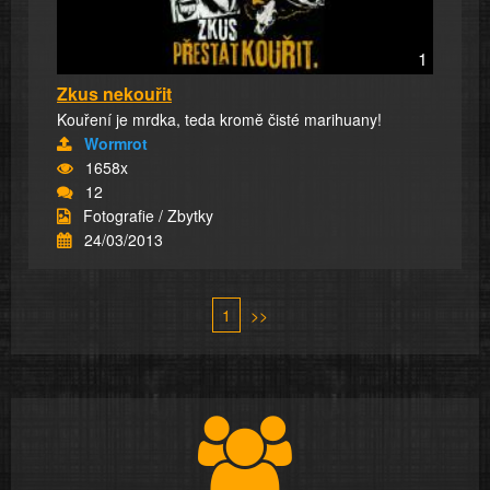
1
Zkus nekouřit
Kouření je mrdka, teda kromě čisté marihuany!
Wormrot
1658x
12
Fotografie / Zbytky
24/03/2013
1
>>