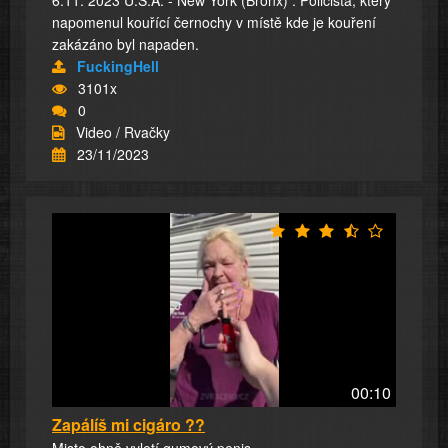
6.11. 2023 U.S.A. - New York (Bronx) : Policista, který
napomenul kouřící černochy v místě kde je kouření
zakázáno byl napaden.
FuckingHell
3101x
0
Video / Rvačky
23/11/2023
00:10
Zapálíš mi cigáro ??
Misto ohně vyletí gumový penis