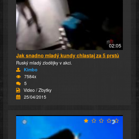
02:05
Jak snadno mladý kundy chlastaj za 5 prstů
Ruský mladý zlodějky v akci.
Kimbo
7584x
5
Video / Zbytky
25/04/2015