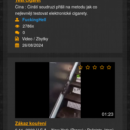
Čína : Čínští soudruzi přišli na metodu jak co
nejlevněji testovat elektronické cigarety.
FuckingHell
2786x
0
Video / Zbytky
26/08/2024
01:23
Zákaz kouření