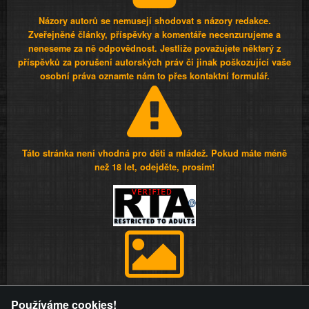
Názory autorů se nemusejí shodovat s názory redakce.
Zveřejněné články, příspěvky a komentáře necenzurujeme a
neneseme za ně odpovědnost. Jestliže považujete některý z
příspěvků za porušení autorských práv či jinak poškozující vaše
osobní práva oznamte nám to přes kontaktní formulář.
Táto stránka není vhodná pro děti a mládež. Pokud máte méně
než 18 let, odejděte, prosím!
Provozovatel stránky si vyhrazuje právo odstranit fotografie,
Používáme cookies!
videa a komentáře. Osoba, které se toto opatření provozovatele