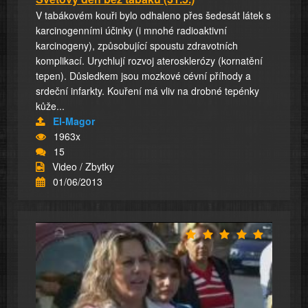
V tabákovém kouři bylo odhaleno přes šedesát látek s
karcinogenními účinky (i mnohé radioaktivní
karcinogeny), způsobující spoustu zdravotních
komplikací. Urychlují rozvoj aterosklerózy (kornatění
tepen). Důsledkem jsou mozkové cévní příhody a
srdeční infarkty. Kouření má vliv na drobné tepénky
kůže...
El-Magor
1963x
15
Video / Zbytky
01/06/2013