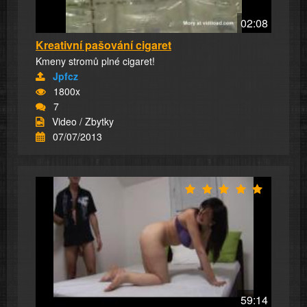
02:08
Kreativní pašování cigaret
Kmeny stromů plné cigaret!
Jpfcz
1800x
7
Video / Zbytky
07/07/2013
59:14