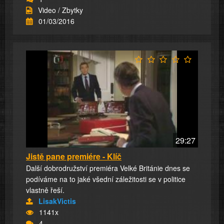
Video / Zbytky
01/03/2016
29:27
Jistě pane premiére - Klíč
Další dobrodružství premiéra Velké Británie dnes se
podíváme na to jaké všední záležitosti se v politice
vlastně řeší.
LisakVictis
1141x
4