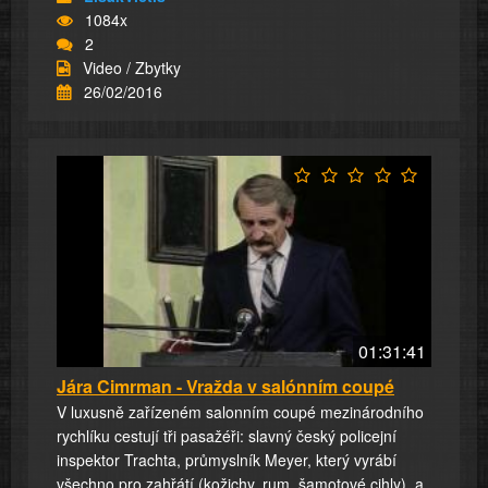
1084x
2
Video / Zbytky
26/02/2016
01:31:41
Jára Cimrman - Vražda v salónním coupé
V luxusně zařízeném salonním coupé mezinárodního
rychlíku cestují tři pasažéři: slavný český policejní
inspektor Trachta, průmyslník Meyer, který vyrábí
všechno pro zahřátí (kožichy, rum, šamotové cihly), a