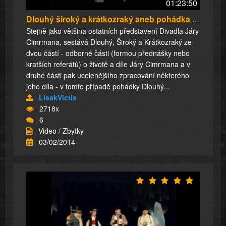
01:23:50
Dlouhý široký a krátkozraký aneb pohádka kter...
Stejně jako většina ostatních představení Divadla Járy
Cimrmana, sestává Dlouhý, Široký a Krátkozraký ze
dvou částí - odborné části (formou přednášky nebo
kratších referátů) o životě a díle Járy Cimrmana a v
druhé části pak ucelenějšího zpracování některého
jeho díla - v tomto případě pohádky Dlouhý...
LisakVictis
2718x
6
Video / Zbytky
03/02/2014