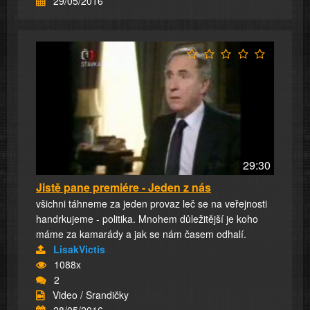
29/05/2016
29:30
Jistě pane premiére - Jeden z nás
všichni táhneme za jeden provaz leč se na veřejnosti
handrkujeme - politika. Mnohem důležitější je koho
máme za kamarády a jak se nám časem odhalí.
LisakVictis
1088x
2
Video / Srandičky