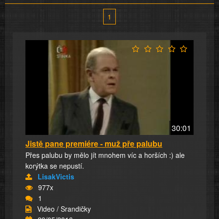
1
30:01
Jistě pane premiére - muž pře palubu
Přes palubu by mělo jít mnohem víc a horších :) ale
korýtka se nepustí.
LisakVictis
977x
1
Video / Srandičky