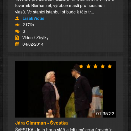
továrník Bierhanzel, výrobce masti pro houstnutí
vlasů. Ve stanici Istanbul přibude k této tr...
LisakVictis
2176x
3
Video / Zbytky
04/02/2014
01:35:22
Jára Cimrman - Švestka
ŠVESTKA - je to hra o stáří a její umělecká úroveň je