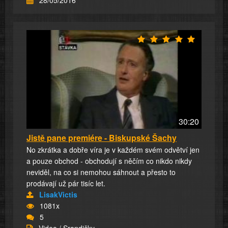
28/05/2016
30:20
Jistě pane premiére - Biskupské Šachy
No zkrátka a dobře víra je v každém svém odvětví jen
a pouze obchod - obchodují s něčím co nikdo nikdy
neviděl, na co si nemohou sáhnout a přesto to
prodávají už pár tisíc let.
LisakVictis
1081x
5
Video / Srandičky