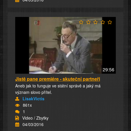
29:56
Jistě pane premiére - skuteční partneři
Aneb jak to funguje ve státní správě a jaký má
význam slovo přítel.
LisakVictis
861x
1
Video / Zbytky
04/03/2016