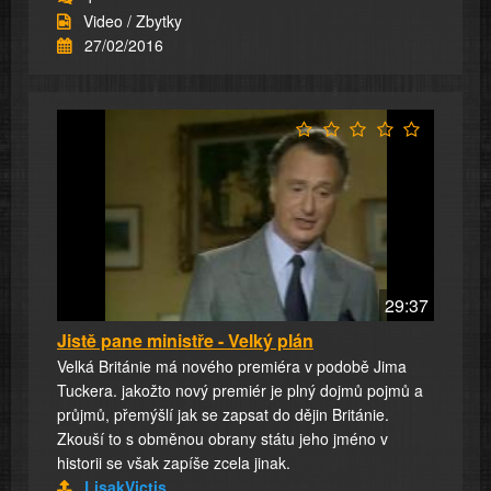
Video / Zbytky
27/02/2016
29:37
Jistě pane ministře - Velký plán
Velká Británie má nového premiéra v podobě Jima
Tuckera. jakožto nový premiér je plný dojmů pojmů a
průjmů, přemýšlí jak se zapsat do dějin Británie.
Zkouší to s obměnou obrany státu jeho jméno v
historii se však zapíše zcela jinak.
LisakVictis