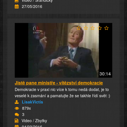
27/05/2016
30:14
Jistě pane ministře - vítězství demokracie
Demokracie v praxi nic více k tomu nedá dodat, je to
veselé k zasmání a pamatujte že se takhle řídí svět :)
LisakVictis
879x
3
Video / Zbytky
04/03/2016