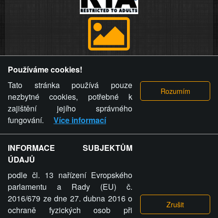
Provozovatel stránky si vyhrazuje právo odstranit fotografie,
Používáme cookies!
videa a komentáře. Osoba, které se toto opatření provozovatele
stránky týče, ani osoba, která umístila fotografii nebo video na
Tato stránka používá pouze
stránku, nemůže z důvodu odstranění fotografie, videa nebo
nezbytné cookies, potřebné k
komentáře pro výše uvedenou okolnost uplatnit vůči
zajištění jejího správného
provozovateli stránky žádný nárok na náhradu škody nebo
fungování.
Více informací
nemajetkové újmy.
INFORMACE SUBJEKTŮM
ZVRÁCENÝ.CZ - Svět není zvrácenej. To jen
ÚDAJŮ
ty lidi...
podle čl. 13 nařízení Evropského
parlamentu a Rady (EU) č.
2016/679 ze dne 27. dubna 2016 o
ochraně fyzických osob při