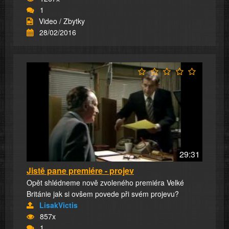
1
Video / Zbytky
28/02/2016
29:31
Jistě pane premiére - projev
Opět shlédneme nově zvoleného premiéra Velké
Británie jak si ovšem povede při svém projevu?
LisakVictis
857x
1