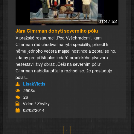
01:47:52
Jára Cimrman dobytí severního pólu
V pražské restauraci „Pod Vyšehradem”, kam
Cimrman rád chodíval na rybí speciality, přisedl k
němu jednoho večera majitel hostince a zeptal se ho,
zda by pro příští ples ledařů branického pivovaru
nesestavil živý obraz „Češi na severním pólu”.
Cimrman nabídku přijal a rozhodl se, že prostuduje
polár...
LisakVictis
2503x
26
Video / Zbytky
02/02/2014
1