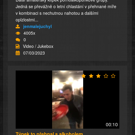
Jedná se převážně o letní chlastání v přehnané míře
v kombinaci s nechutnou nahotou a dalšími
oplzlostmi...
jenmalejuchyl
4005x
0
Video / Jukebox
07/03/2023
00:10
Týpek to přehnal s alkoholem