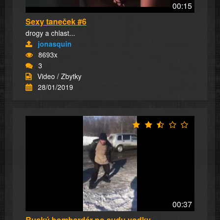
00:15
Sexy taneček #6
drogy a chlast...
jonasquin
8693x
3
Video / Zbytky
28/01/2019
00:37
Ruský bombardér po sudu vodky