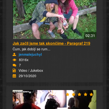
02:31
Jak začli jsme tak skončíme - Paragraf 219
Čum, jak dobíjí se rum...
jenmalejuchyl
8316x
7
Video / Jukebox
29/10/2020