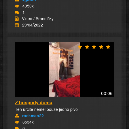
4950x
1
Video / Srandičky
29/04/2022
00:06
Z hospody domů
Ten určitě neměl pouze jedno pivo
rockman22
6534x
0