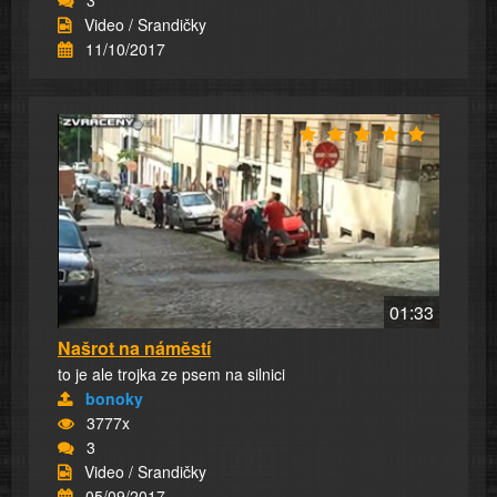
Video / Srandičky
11/10/2017
01:33
Našrot na náměstí
to je ale trojka ze psem na silnici
bonoky
3777x
3
Video / Srandičky
05/09/2017