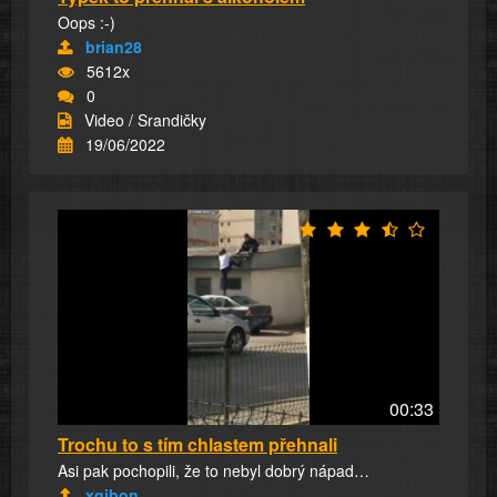
Oops :-)
brian28
5612x
0
Video / Srandičky
19/06/2022
00:33
Trochu to s tím chlastem přehnali
Asi pak pochopili, že to nebyl dobrý nápad…
xgibon