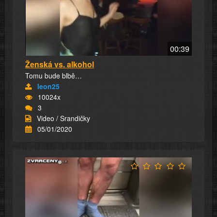
00:39
Ženská vs. alkohol
Tomu bude blbě…
leon25
10024x
3
Video / Srandičky
05/01/2020