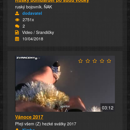
ruský bojovník. ŇAK
dodavatel
2751x
2
Video / Srandičky
10/04/2018
03:12
Vánoce 2017
Přeji všem (Z) hezké svátky 2017