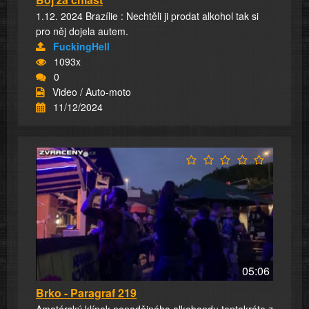
1.12. 2024 Brazílie : Nechtěli ji prodat alkohol tak si
pro něj dojela autem.
FuckingHell
1093x
0
Video / Auto-moto
11/12/2024
05:06
Brko - Paragraf 219