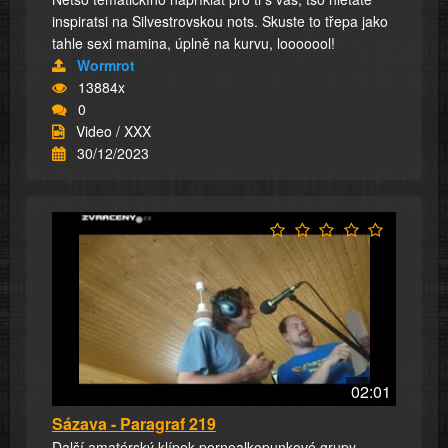
inspiratsi na Silvestrovskou nots. Skuste to třepa jako
tahle sexi mamina, úplně na kurvu, looooool!
Wormrot
13884x
0
Video / XXX
30/12/2023
02:01
Sázava - Paragraf 219
Další amatérský klípek pornoalkopunkové grupy.