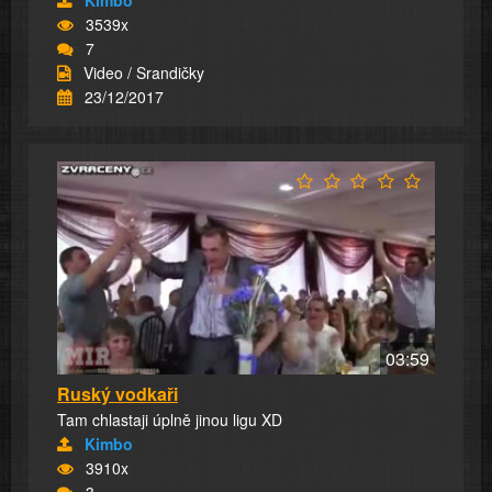
Kimbo
3539x
7
Video / Srandičky
23/12/2017
03:59
Ruský vodkaři
Tam chlastaji úplně jinou ligu XD
Kimbo
3910x
3