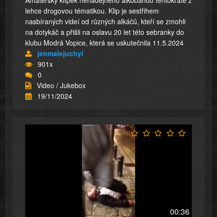
Amatérský klípek nenadějného alkobandu tentokráte z
lehce drogovou tématikou. Klip je sestřihem
nasbíraných videí od různých alkáčů, kteří se zmohli
na dotykáč a přišli na oslavu 20 let této sebranky do
klubu Modrá Vopice, která se uskutečnila 11.5.2024
jenmalejuchyl
901x
0
Video / Jukebox
19/11/2024
00:36