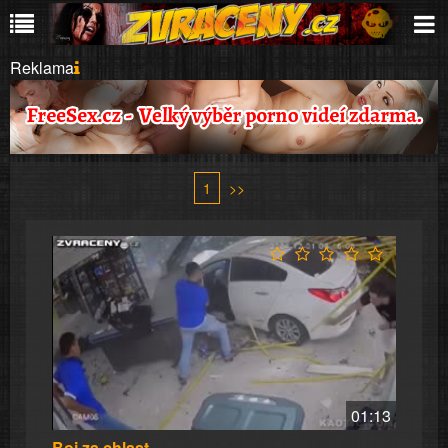
Reklama
1
>>
01:13
Boj za chlast