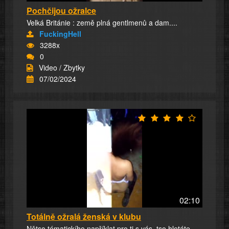
Pochčijou ožralce
Velká Británie : země plná gentlmenů a dam....
FuckingHell
3288x
0
Video / Zbytky
07/02/2024
02:10
Totálně ožralá ženská v klubu
Nětso tématickího napříklat pro ti s vás, tso hletáte