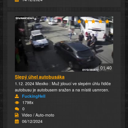
01:40
Slepý úhel autobusáka
1.12. 2024 Mexiko : Muž jdoucí ve slepém úhlu řidiče
autobusu je autobusem sražen a na místě usmrcen.
FuckingHell
1798x
0
Video / Auto-moto
06/12/2024