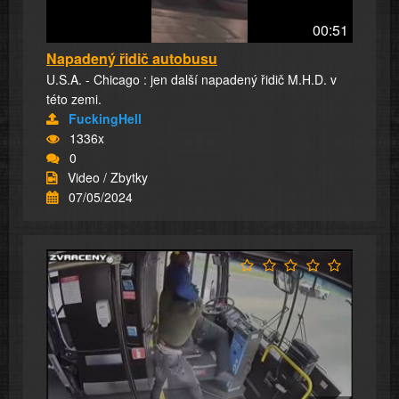
00:51
Napadený řidič autobusu
U.S.A. - Chicago : jen další napadený řidič M.H.D. v
této zemi.
FuckingHell
1336x
0
Video / Zbytky
07/05/2024