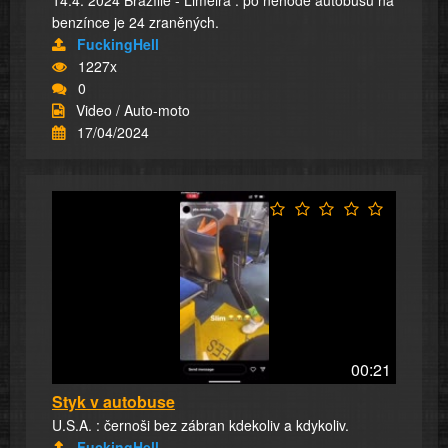
benzínce je 24 zraněných.
FuckingHell
1227x
0
Video / Auto-moto
17/04/2024
00:21
Styk v autobuse
U.S.A. : černoši bez zábran kdekoliv a kdykoliv.
FuckingHell