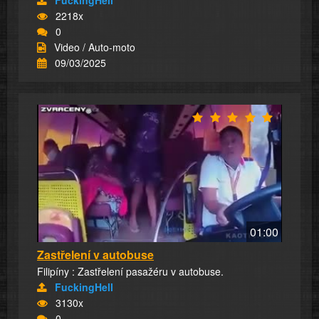
2218x
0
Video / Auto-moto
09/03/2025
01:00
Zastřelení v autobuse
Filipíny : Zastřelení pasažéru v autobuse.
FuckingHell
3130x
0