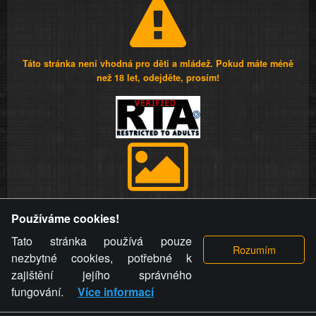
Táto stránka není vhodná pro děti a mládež. Pokud máte méně
než 18 let, odejděte, prosím!
Provozovatel stránky si vyhrazuje právo odstranit fotografie,
Používáme cookies!
videa a komentáře. Osoba, které se toto opatření provozovatele
stránky týče, ani osoba, která umístila fotografii nebo video na
Tato stránka používá pouze
stránku, nemůže z důvodu odstranění fotografie, videa nebo
nezbytné cookies, potřebné k
komentáře pro výše uvedenou okolnost uplatnit vůči
zajištění jejího správného
provozovateli stránky žádný nárok na náhradu škody nebo
fungování.
Více informací
nemajetkové újmy.