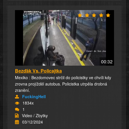
00:32
Bezďák Vs. Policajtka
Mexiko : Bezdomovec strčil do policistky ve chvíli kdy
zrovna projížděl autobus. Policistka utrpěla drobná
zranění.
FuckingHell
1834x
1
Video / Zbytky
03/12/2024