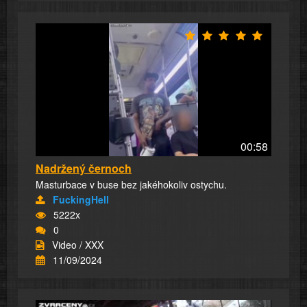
00:58
Nadržený černoch
Masturbace v buse bez jakéhokoliv ostychu.
FuckingHell
5222x
0
Video / XXX
11/09/2024