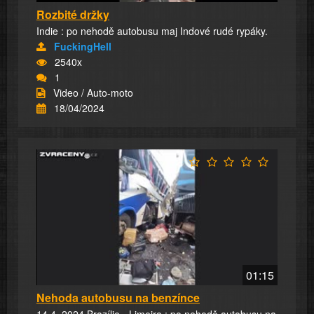
Rozbité držky
Indie : po nehodě autobusu maj Indové rudé rypáky.
FuckingHell
2540x
1
Video / Auto-moto
18/04/2024
01:15
Nehoda autobusu na benzínce
14.4. 2024 Brazílie - Limeira : po nehodě autobusu na