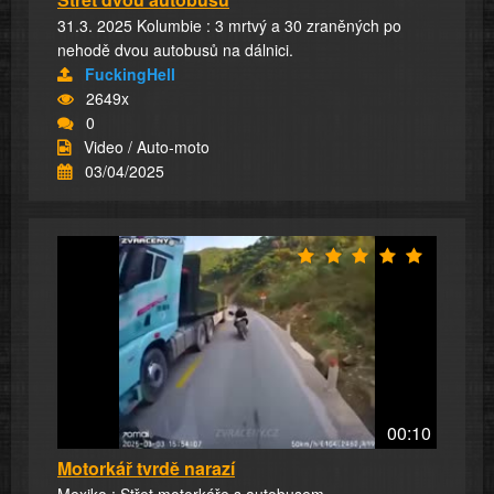
31.3. 2025 Kolumbie : 3 mrtvý a 30 zraněných po
nehodě dvou autobusů na dálnici.
FuckingHell
2649x
0
Video / Auto-moto
03/04/2025
00:10
Motorkář tvrdě narazí