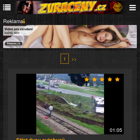
Reklama
1
>>
01:05
Střet dvou autobusů