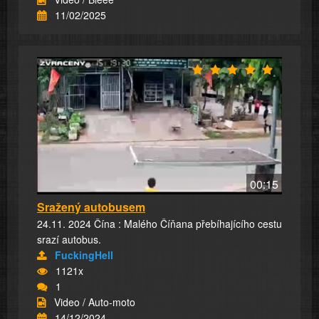
11/02/2025
00:15
Sražený autobusem
24.11. 2024 Čína : Malého Číňana přebíhajícího cestu
srazí autobus.
FuckingHell
1121x
1
Video / Auto-moto
14/12/2024