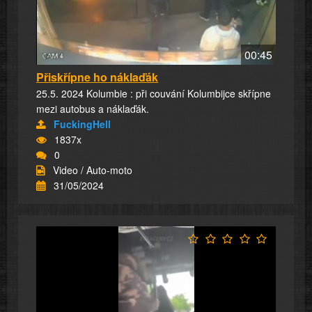
00:45
Přiskřípne ho náklaďák
25.5. 2024 Kolumbie : při couvání Kolumbijce skřípne
mezi autobus a náklaďák.
FuckingHell
1837x
0
Video / Auto-moto
31/05/2024