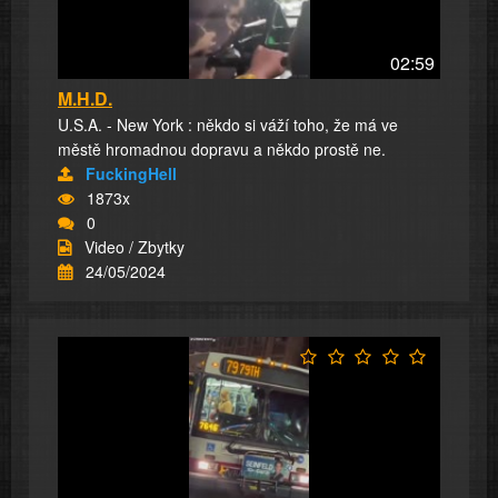
02:59
M.H.D.
U.S.A. - New York : někdo si váží toho, že má ve
městě hromadnou dopravu a někdo prostě ne.
FuckingHell
1873x
0
Video / Zbytky
24/05/2024