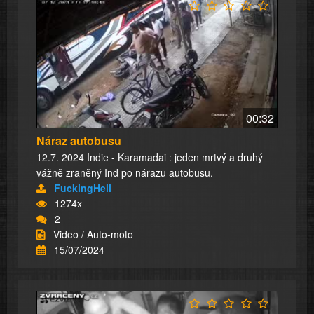
00:32
Náraz autobusu
12.7. 2024 Indie - Karamadai : jeden mrtvý a druhý
vážně zraněný Ind po nárazu autobusu.
FuckingHell
1274x
2
Video / Auto-moto
15/07/2024