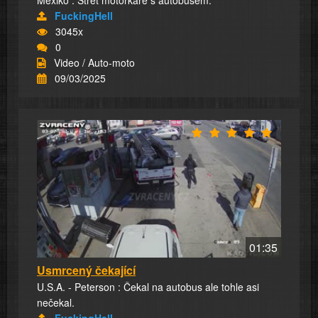
Mexiko : Střet motorkáře s autobusem.
FuckingHell
3045x
0
Video / Auto-moto
09/03/2025
01:35
Usmrcený čekající
U.S.A. - Peterson : Čekal na autobus ale tohle asi
nečekal.
FuckingHell