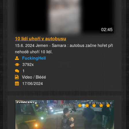
02:45
10 lidí uhoří v autobusu
15.6. 2024 Jemen - Samara : autobus začne hořet při
nehodě uhoří 10 lidí.
FuckingHell
3792x
1
Video / Blééé
17/06/2024