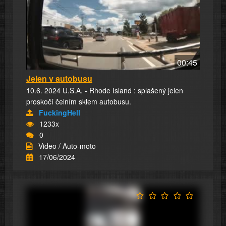
00:45
Jelen v autobusu
10.6. 2024 U.S.A. - Rhode Island : splašený jelen
proskočí čelním sklem autobusu.
FuckingHell
1233x
0
Video / Auto-moto
17/06/2024