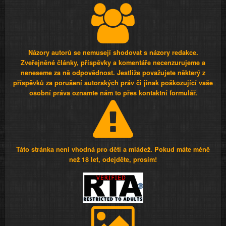
Názory autorů se nemusejí shodovat s názory redakce.
Zveřejněné články, příspěvky a komentáře necenzurujeme a
neneseme za ně odpovědnost. Jestliže považujete některý z
příspěvků za porušení autorských práv či jinak poškozující vaše
osobní práva oznamte nám to přes kontaktní formulář.
Táto stránka není vhodná pro děti a mládež. Pokud máte méně
než 18 let, odejděte, prosím!