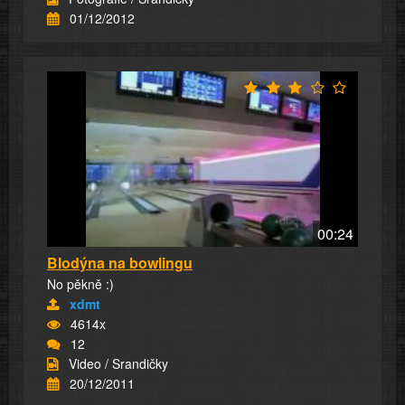
01/12/2012
00:24
Blodýna na bowlingu
No pěkně :)
xdmt
4614x
12
Video / Srandičky
20/12/2011