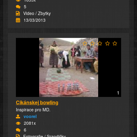
5
Video / Zbytky
13/03/2013
1
Cikánskej bowling
Inspirace pro MD.
voorel
2081x
6
Fotografie / Srandičky