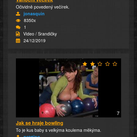
Očividně povedený večírek.
jonasquin
8350x
1
Video / Srandičky
24/12/2019
7
Jak se hraje bowling
To je kus baby s velkýma koulema měkýma.
petrting