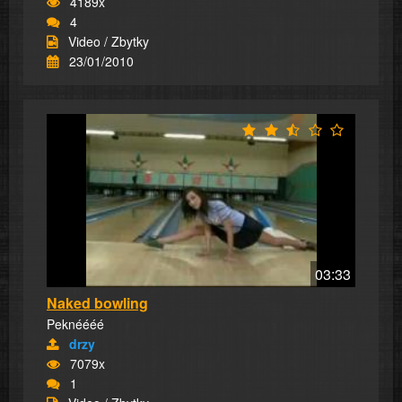
4189x
4
Video / Zbytky
23/01/2010
03:33
Naked bowling
Peknéééé
drzy
7079x
1