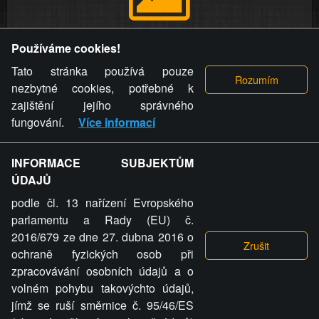
Provozovatel stránky si vyhrazuje právo odstranit fotografie,
Používáme cookies!
videa a komentáře. Osoba, které se toto opatření provozovatele
stránky týče, ani osoba, která umístila fotografii nebo video na
Tato stránka používá pouze
stránku, nemůže z důvodu odstranění fotografie, videa nebo
nezbytné cookies, potřebné k
komentáře pro výše uvedenou okolnost uplatnit vůči
zajištění jejího správného
provozovateli stránky žádný nárok na náhradu škody nebo
fungování.
Více informací
nemajetkové újmy.
INFORMACE SUBJEKTŮM
ZVRÁCENÝ.CZ - Svět není zvrácenej. To jen
ÚDAJŮ
ty lidi...
podle čl. 13 nařízení Evropského
parlamentu a Rady (EU) č.
2016/679 ze dne 27. dubna 2016 o
ochraně fyzických osob při
zpracovávání osobních údajů a o
ZVRÁCENÝ.CZ
volném pohybu takovýchto údajů,
jímž se ruší směrnice č. 95/46/ES
PRAVIDLA A PODMÍNKY
GDPR
COOKIES