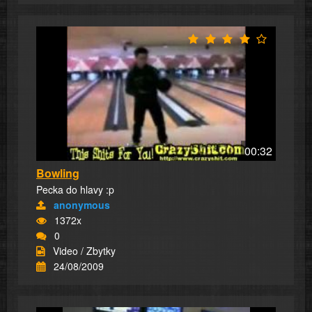
00:32
Bowling
Pecka do hlavy :p
anonymous
1372x
0
Video / Zbytky
24/08/2009