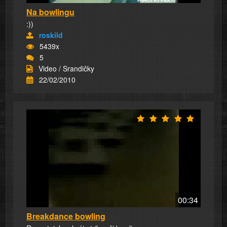
Na bowlingu
:))
roskild
5439x
5
Video / Srandičky
22/02/2010
00:34
Breakdance bowling