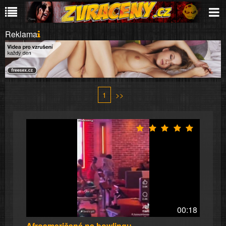
Reklama
1
>>
00:18
Afroameričané na bowlingu