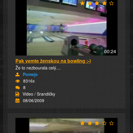
00:24
Pak vemte ženskou na bowling :-)
Že to nezbourala celý....
Pomeje
8316x
8
Video / Srandičky
08/06/2009