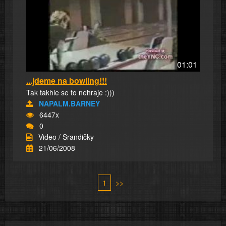
01:01
...jdeme na bowling!!!
Tak takhle se to nehraje :)))
NAPALM.BARNEY
6447x
0
Video / Srandičky
21/06/2008
1
>>