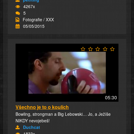
4267x
5
Fotografie / XXX
05/05/2015
05:30
Všechno je to o koulích
Bowling, strongman a Big Lebowski… Jo, a Ježíše
NIKDY nevojebeš!
Duchcat
1833x