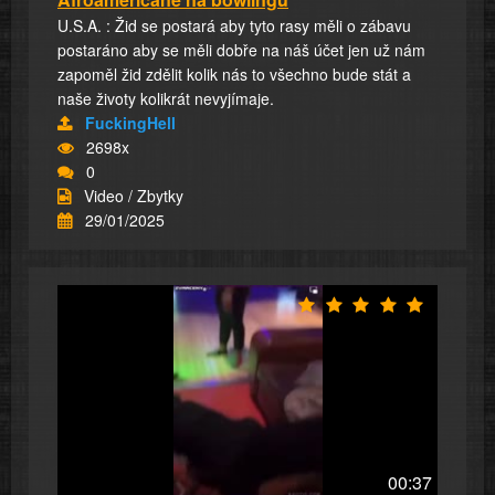
U.S.A. : Žid se postará aby tyto rasy měli o zábavu
postaráno aby se měli dobře na náš účet jen už nám
zapoměl žid zdělit kolik nás to všechno bude stát a
naše životy kolikrát nevyjímaje.
FuckingHell
2698x
0
Video / Zbytky
29/01/2025
00:37