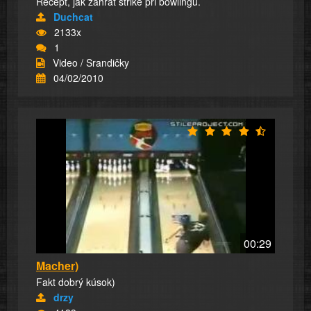
Recept, jak zahrát strike při bowlingu.
Duchcat
2133x
1
Video / Srandičky
04/02/2010
00:29
Macher)
Fakt dobrý kúsok)
drzy