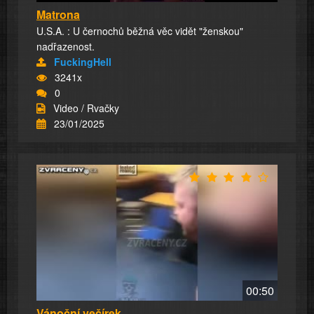
Matrona
U.S.A. : U černochů běžná věc vidět "ženskou"
nadřazenost.
FuckingHell
3241x
0
Video / Rvačky
23/01/2025
00:50
Vánoční večírek