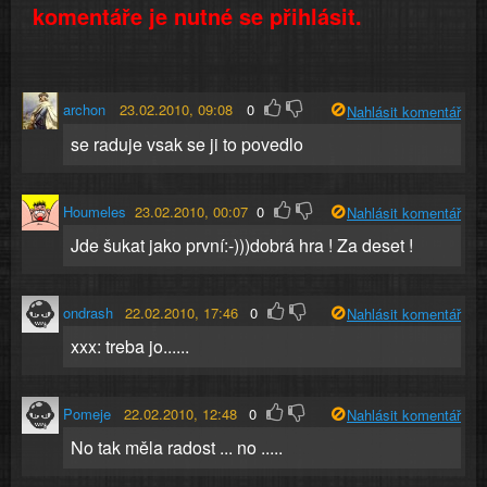
komentáře je nutné se přihlásit.
archon
23.02.2010, 09:08
0
Nahlásit komentář
se raduje vsak se ji to povedlo
Houmeles
23.02.2010, 00:07
0
Nahlásit komentář
Jde šukat jako první:-)))dobrá hra ! Za deset !
ondrash
22.02.2010, 17:46
0
Nahlásit komentář
xxx: treba jo......
Pomeje
22.02.2010, 12:48
0
Nahlásit komentář
No tak měla radost ... no .....