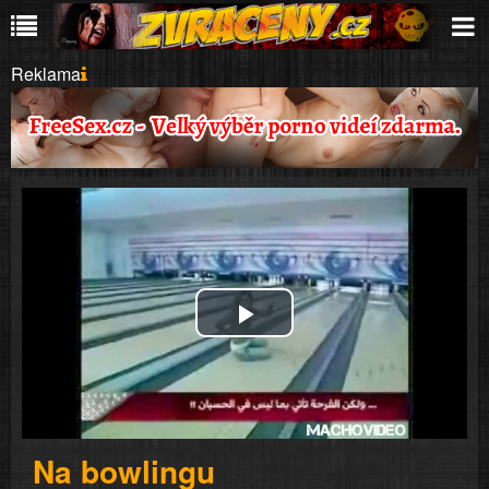
Reklama
Play
Video
Na bowlingu