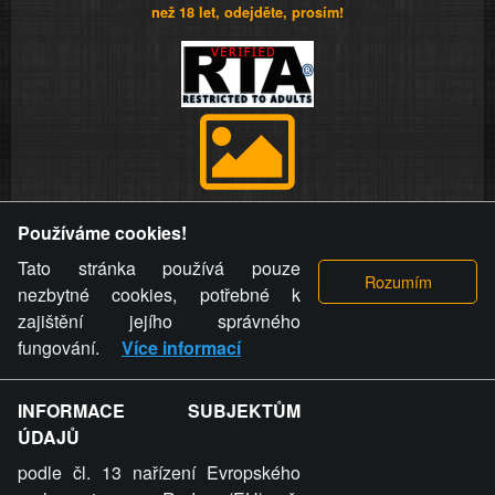
než 18 let, odejděte, prosím!
Provozovatel stránky si vyhrazuje právo odstranit fotografie,
Používáme cookies!
videa a komentáře. Osoba, které se toto opatření provozovatele
stránky týče, ani osoba, která umístila fotografii nebo video na
Tato stránka používá pouze
stránku, nemůže z důvodu odstranění fotografie, videa nebo
nezbytné cookies, potřebné k
komentáře pro výše uvedenou okolnost uplatnit vůči
zajištění jejího správného
provozovateli stránky žádný nárok na náhradu škody nebo
fungování.
Více informací
nemajetkové újmy.
INFORMACE SUBJEKTŮM
ZVRÁCENÝ.CZ - Svět není zvrácenej. To jen
ÚDAJŮ
ty lidi...
podle čl. 13 nařízení Evropského