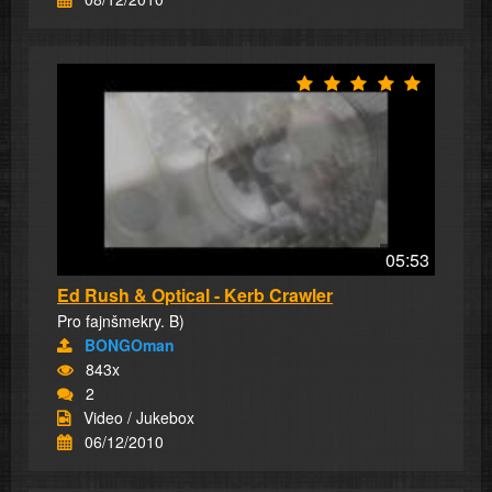
05:53
Ed Rush & Optical - Kerb Crawler
Pro fajnšmekry. B)
BONGOman
843x
2
Video / Jukebox
06/12/2010