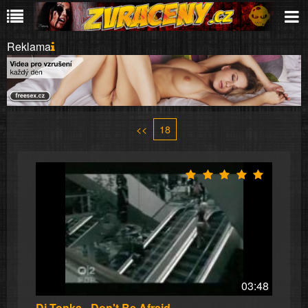
Reklama
<<
18
03:48
Dj Tonka - Don't Be Afraid