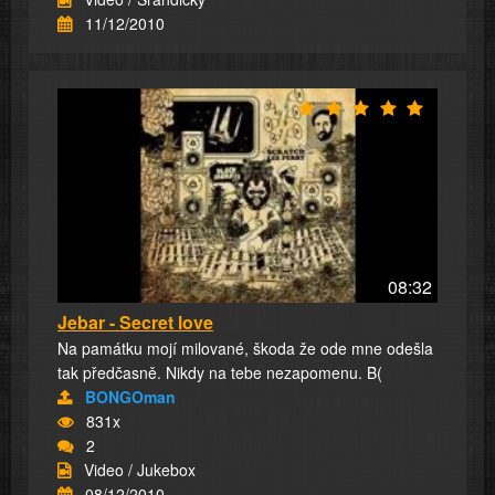
11/12/2010
08:32
Jebar - Secret love
Na památku mojí milované, škoda že ode mne odešla
tak předčasně. Nikdy na tebe nezapomenu. B(
BONGOman
831x
2
Video / Jukebox
08/12/2010