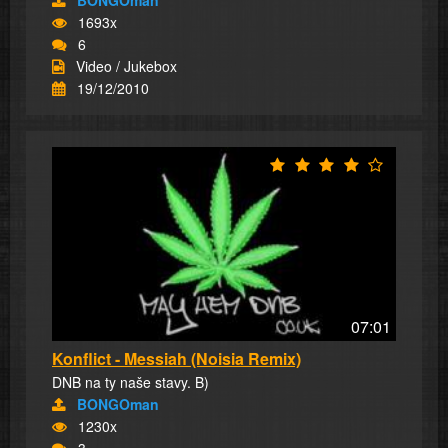
BONGOman
1693x
6
Video / Jukebox
19/12/2010
07:01
Konflict - Messiah (Noisia Remix)
DNB na ty naše stavy. B)
BONGOman
1230x
3