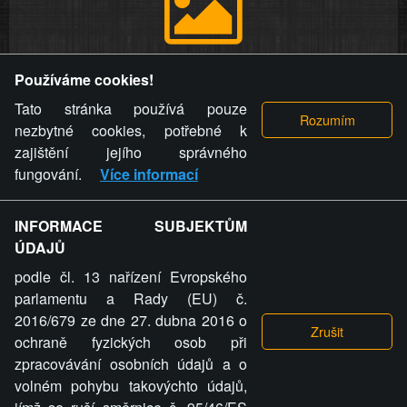
Provozovatel stránky si vyhrazuje právo odstranit fotografie,
Používáme cookies!
videa a komentáře. Osoba, které se toto opatření provozovatele
stránky týče, ani osoba, která umístila fotografii nebo video na
Tato stránka používá pouze
stránku, nemůže z důvodu odstranění fotografie, videa nebo
nezbytné cookies, potřebné k
komentáře pro výše uvedenou okolnost uplatnit vůči
zajištění jejího správného
provozovateli stránky žádný nárok na náhradu škody nebo
fungování.
Více informací
nemajetkové újmy.
INFORMACE SUBJEKTŮM
ZVRÁCENÝ.CZ - Svět není zvrácenej. To jen
ÚDAJŮ
ty lidi...
podle čl. 13 nařízení Evropského
parlamentu a Rady (EU) č.
2016/679 ze dne 27. dubna 2016 o
ochraně fyzických osob při
zpracovávání osobních údajů a o
ZVRÁCENÝ.CZ
volném pohybu takovýchto údajů,