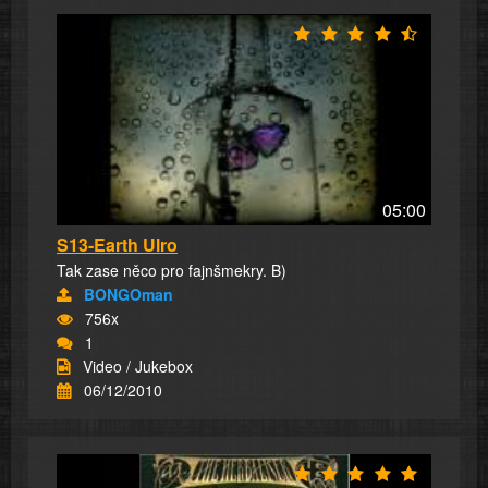
05:00
S13-Earth Ulro
Tak zase něco pro fajnšmekry. B)
BONGOman
756x
1
Video / Jukebox
06/12/2010