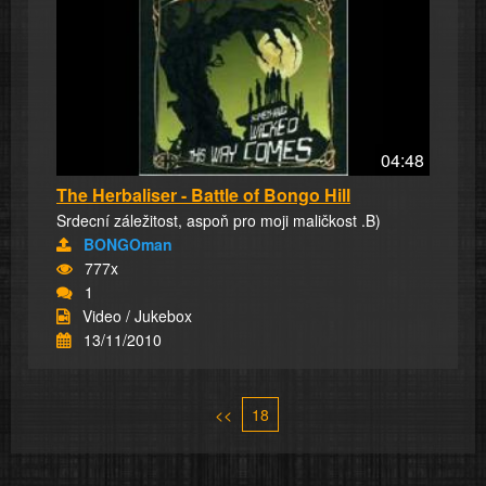
04:48
The Herbaliser - Battle of Bongo Hill
Srdecní záležitost, aspoň pro moji maličkost .B)
BONGOman
777x
1
Video / Jukebox
13/11/2010
<<
18