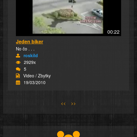
00:22
Jeden biker
No čo . . .
roskild
2929x
5
Video / Zbytky
19/03/2010
<<
>>