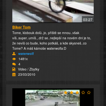
03:27
Biker Tom
Tome, klobouk dolů..jo, příště se mnou..však
víš..super..umíš.,.drž se..nejlepší na novém dni je to,
že nevíš co bude, koho potkáš, a kde skysneš..co
Tome? A máš kámoše waterwolfa:D
waterwolf
1481x
4
Video / Zbytky
23/03/2010