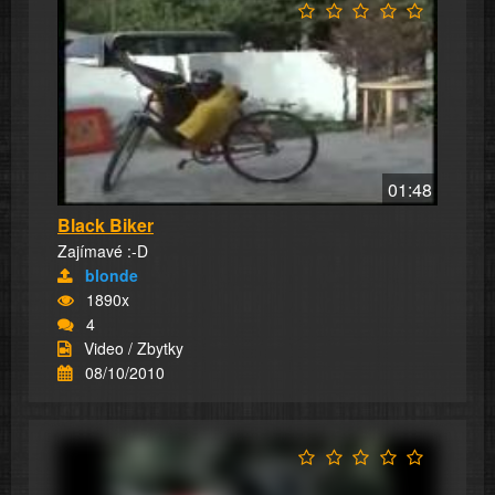
01:48
Black Biker
Zajímavé :-D
blonde
1890x
4
Video / Zbytky
08/10/2010