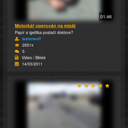
01:46
Motorkář operován na místě
Papír a igelitka postačí doktore?
waterwolf
2651x
5
Video / Blééé
14/03/2011