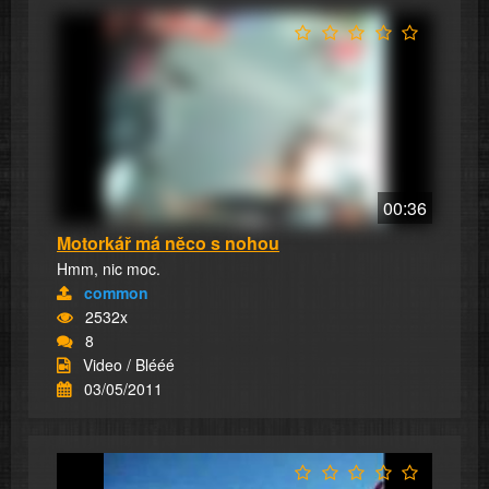
00:36
Motorkář má něco s nohou
Hmm, nic moc.
common
2532x
8
Video / Blééé
03/05/2011