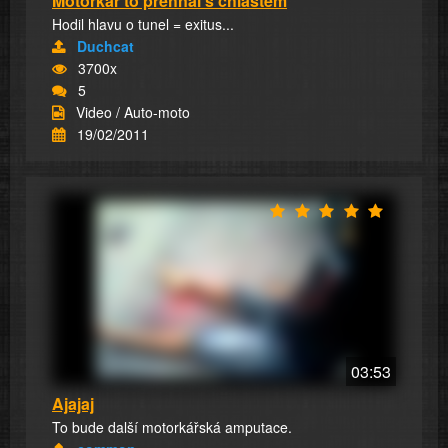
Motorkář to přehnal s chlastem
Hodil hlavu o tunel = exitus...
Duchcat
3700x
5
Video / Auto-moto
19/02/2011
03:53
Ajajaj
To bude další motorkářská amputace.