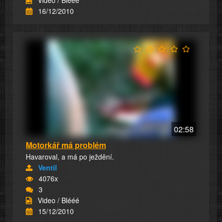
Video / Blééé
16/12/2010
02:58
Motorkář má problém
Havaroval, a má po ježdění.
Ventil
4076x
3
Video / Blééé
15/12/2010