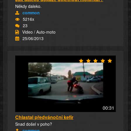
Někdy daleko.
common
5216x
23
Video / Auto-moto
25/06/2013
00:31
Chlastal předvánoční kefír
Snad došel v poho?
common