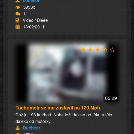
common
3933x
11
Video / Blééé
18/02/2011
05:29
Tachometr se mu zastavil na 120 Mph
Což je 193 km/hod. Noha leží daleko od těla, a tělo
daleko od motorky...
Duchcat