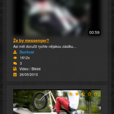
00:59
Že by messenger?
Asi měl doručit rychle nějakou zásilku...
Duchcat
1812x
3
Video / Blééé
26/05/2010