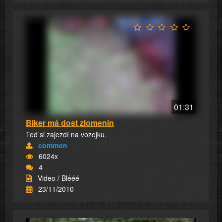
01:31
Biker má dost zlomenin
Teď si zajezdí na vozejku.
common
6024x
4
Video / Blééé
23/11/2010