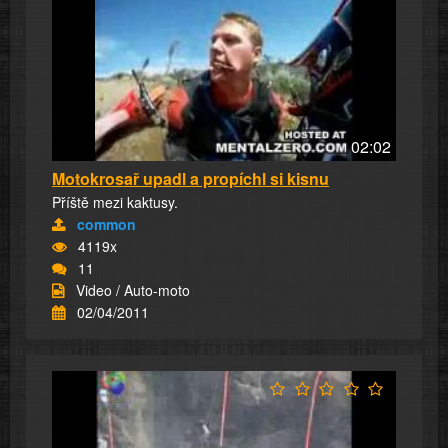
02:02
Motokrosař upadl a propíchl si kisnu
Příště mezi kaktusy.
common
4119x
11
Video / Auto-moto
02/04/2011