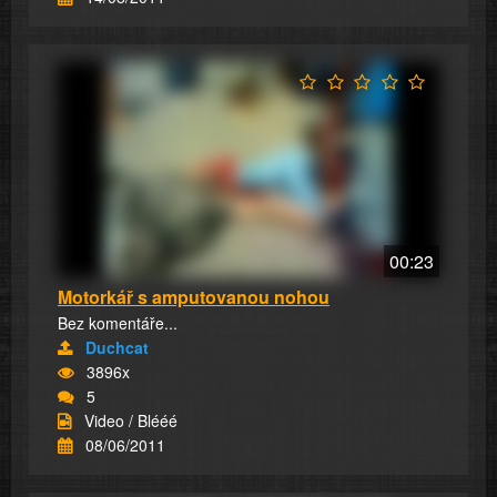
00:23
Motorkář s amputovanou nohou
Bez komentáře...
Duchcat
3896x
5
Video / Blééé
08/06/2011