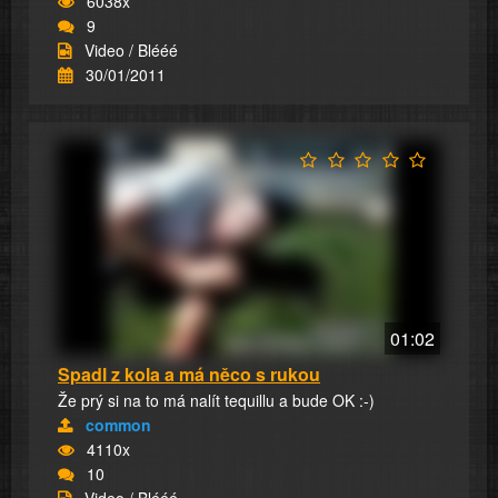
6038x
9
Video / Blééé
30/01/2011
01:02
Spadl z kola a má něco s rukou
Že prý si na to má nalít tequillu a bude OK :-)
common
4110x
10