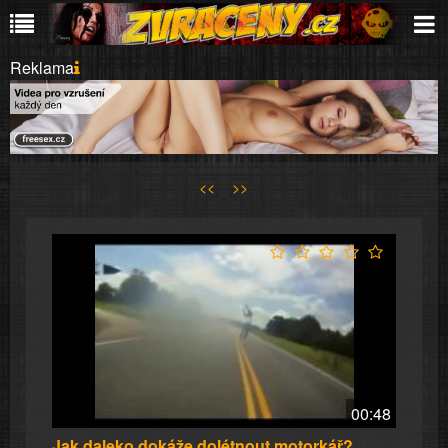
Reklama
<<
>>
00:48
Jak daleko dokáže dolétnout motorkář?