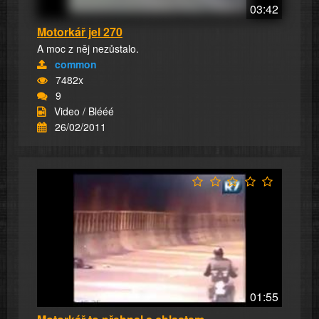
03:42
Motorkář jel 270
A moc z něj nezůstalo.
common
7482x
9
Video / Blééé
26/02/2011
01:55