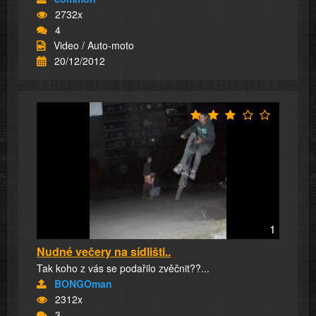
2732x
4
Video / Auto-moto
20/12/2012
1
Nudné večery na sídlišti..
Tak koho z vás se podařilo zvěčnit??...
BONGOman
2312x
3