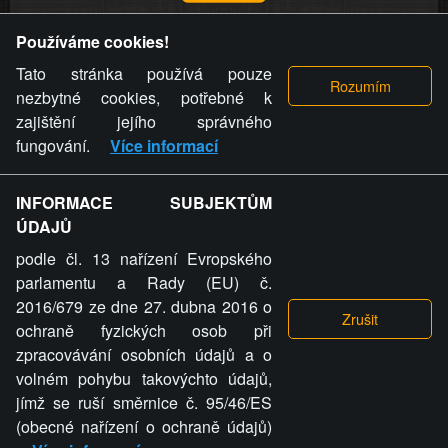
Provozovatel stránky si vyhrazuje právo odstranit fotografie,
Používáme cookies!
videa a komentáře. Osoba, které se toto opatření provozovatele
stránky týče, ani osoba, která umístila fotografii nebo video na
Tato stránka používá pouze
stránku, nemůže z důvodu odstranění fotografie, videa nebo
nezbytné cookies, potřebné k
komentáře pro výše uvedenou okolnost uplatnit vůči
zajištění jejího správného
provozovateli stránky žádný nárok na náhradu škody nebo
fungování.
Více informací
nemajetkové újmy.
INFORMACE SUBJEKTŮM
ZVRÁCENÝ.CZ - Svět není zvrácenej. To jen
ÚDAJŮ
ty lidi...
podle čl. 13 nařízení Evropského
parlamentu a Rady (EU) č.
2016/679 ze dne 27. dubna 2016 o
ochraně fyzických osob při
zpracovávání osobních údajů a o
ZVRÁCENÝ.CZ
volném pohybu takovýchto údajů,
jímž se ruší směrnice č. 95/46/ES
PRAVIDLA A PODMÍNKY
GDPR
COOKIES
(obecné nařízení o ochraně údajů)